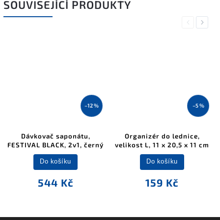
SOUVISEJÍCÍ PRODUKTY
Previous
Next
–12 %
–5 %
Dávkovač saponátu,
Organizér do lednice,
FESTIVAL BLACK, 2v1, černý
velikost L, 11 x 20,5 x 11 cm
Do košíku
Do košíku
544 Kč
159 Kč