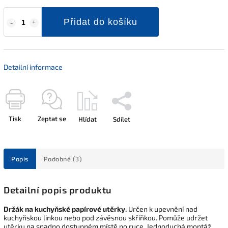
Přidat do košíku
Detailní informace
Tisk
Zeptat se
Hlídat
Sdílet
Popis
Podobné (3)
Detailní popis produktu
Držák na kuchyňské papírové utěrky.
Určen k upevnění nad
kuchyňskou linkou nebo pod závěsnou skříňkou. Pomůže udržet
utěrku na snadno dostupném místě po ruce. Jednoduchá montáž