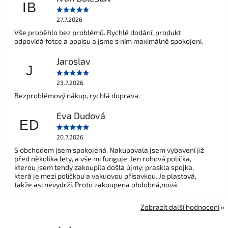
IB
27.7.2026
Vše proběhlo bez problémů. Rychlé dodání, produkt
odpovídá fotce a popisu a jsme s ním maximálně spokojeni.
Jaroslav
J
23.7.2026
Bezproblémový nákup, rychlá doprava.
Eva Dudová
ED
20.7.2026
S obchodem jsem spokojená. Nakupovala jsem vybavení již
před několika lety, a vše mi funguje. Jen rohová polička,
kterou jsem tehdy zakoupila došla újmy: praskla spojka,
která je mezi poličkou a vakuovou přísavkou. Je plastová,
takže asi nevydrží. Proto zakoupena obdobná,nová.
Zobrazit další hodnocení