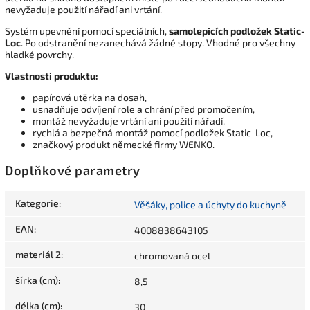
nevyžaduje použití nářadí ani vrtání.
Systém upevnění pomocí speciálních,
samolepicích podložek Static-
Loc
. Po odstranění nezanechává žádné stopy. Vhodné pro všechny
hladké povrchy.
Vlastnosti produktu:
papírová utěrka na dosah,
usnadňuje odvíjení role a chrání před promočením,
montáž nevyžaduje vrtání ani použití nářadí,
rychlá a bezpečná montáž pomocí podložek Static-Loc,
značkový produkt německé firmy WENKO.
Doplňkové parametry
Kategorie
:
Věšáky, police a úchyty do kuchyně
EAN
:
4008838643105
materiál 2
:
chromovaná ocel
šírka (cm)
:
8,5
délka (cm)
:
30