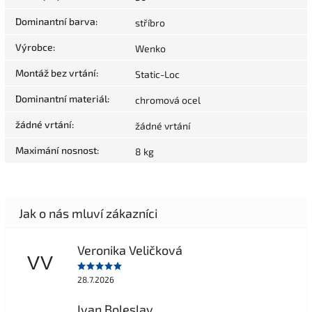
Dominantní barva
:
stříbro
Výrobce
:
Wenko
Montáž bez vrtání
:
Static-Loc
Dominantní materiál
:
chromová ocel
žádné vrtání
:
žádné vrtání
Maximání nosnost
:
8 kg
Veronika Veličková
VV
28.7.2026
Ivan Boleslav