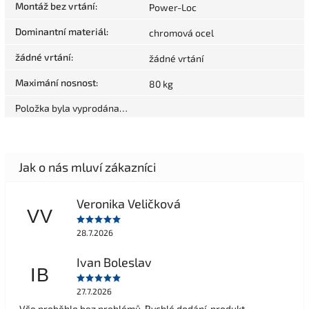
Montáž bez vrtání
:
Power-Loc
Dominantní materiál
:
chromová ocel
žádné vrtání
:
žádné vrtání
Maximání nosnost
:
80 kg
Položka byla vyprodána…
Veronika Veličková
VV
28.7.2026
Ivan Boleslav
IB
27.7.2026
Vše proběhlo bez problémů. Rychlé dodání, produkt