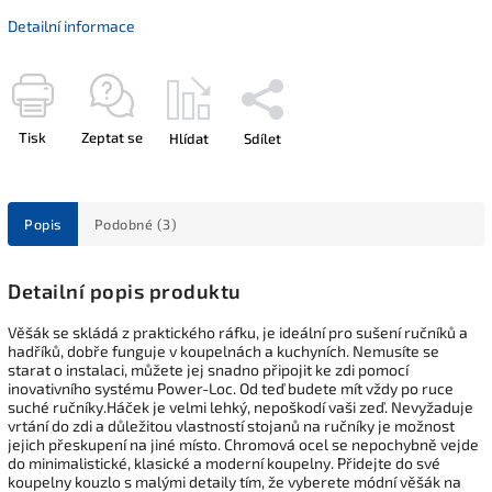
Detailní informace
Tisk
Zeptat se
Hlídat
Sdílet
Popis
Podobné (3)
Detailní popis produktu
Věšák se skládá z praktického ráfku, je ideální pro sušení ručníků a
hadříků, dobře funguje v koupelnách a kuchyních. Nemusíte se
starat o instalaci, můžete jej snadno připojit ke zdi pomocí
inovativního systému Power-Loc. Od teď budete mít vždy po ruce
suché ručníky.Háček je velmi lehký, nepoškodí vaši zeď. Nevyžaduje
vrtání do zdi a důležitou vlastností stojanů na ručníky je možnost
jejich přeskupení na jiné místo. Chromová ocel se nepochybně vejde
do minimalistické, klasické a moderní koupelny. Přidejte do své
koupelny kouzlo s malými detaily tím, že vyberete módní věšák na