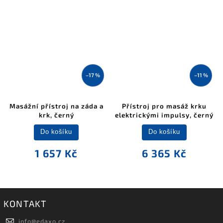
–17 %
–11 %
Masážní přístroj na záda a
Přístroj pro masáž krku
krk, černý
elektrickými impulsy, černý
Do košíku
Do košíku
1 657 Kč
6 365 Kč
KONTAKT
info
@
edaxo.cz