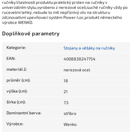
ručníky.Vlastnosti produktu:praktický prsten na ručníky v
univerzálním stylu,vyrobeno z nerezové oceli,suché ručníky vždy po
rucevelmi lehký, nebude to mít nepříznivý vliv na strukturu
zdi,inovativní upevňovací systém Power-Loc,produkt německého
výrobce WENKO.
Doplňkové parametry
Kategorie
:
Stojany a věšáky na ručníky
EAN
:
4008838247754
materiál 2
:
nerezová ocel
průměr (cm)
:
18
výška (cm)
:
21
šírka (cm)
:
7,5
Dominantní barva
:
stříbro
Výrobce
:
Wenko