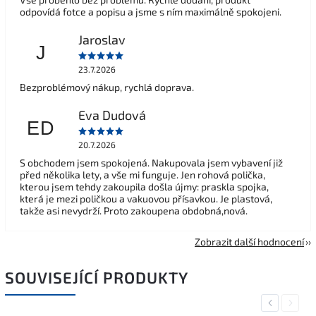
odpovídá fotce a popisu a jsme s ním maximálně spokojeni.
Jaroslav
J
23.7.2026
Bezproblémový nákup, rychlá doprava.
Eva Dudová
ED
20.7.2026
S obchodem jsem spokojená. Nakupovala jsem vybavení již
před několika lety, a vše mi funguje. Jen rohová polička,
kterou jsem tehdy zakoupila došla újmy: praskla spojka,
která je mezi poličkou a vakuovou přísavkou. Je plastová,
takže asi nevydrží. Proto zakoupena obdobná,nová.
Zobrazit další hodnocení
SOUVISEJÍCÍ PRODUKTY
Previous
Next