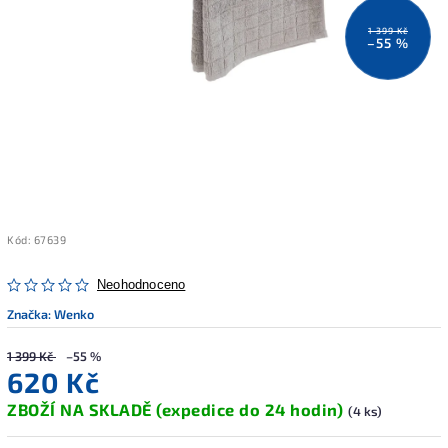
1 399 Kč
–55 %
Kód:
67639
Neohodnoceno
Značka:
Wenko
1 399 Kč
–55 %
620 Kč
ZBOŽÍ NA SKLADĚ (expedice do 24 hodin)
(4 ks)