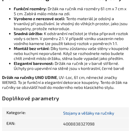
Funkční rozměry:
Držák na ručník má rozměry 61 cm x 7 cm x
5 cm. Zabírá málo místa na zdi.
Vyrobeno z nerezové oceli:
Tento materiál je odolný a
trvanlivý při používání. Je vhodný do vlhkých prostor, jako jsou
koupelny, protože nekoroduje.
Snadná údržba:
K odstranění nečistot je třeba připravit roztok
vody s octem. V poměru 2:1. V případě vzniku usazenin nebo
vodního kamene lze použít takový roztok v poměrech 1:1.
Montáž bez vrtání:
Díky tomu zůstanou vaše stěny v koupelně
nebo kuchyni neporušené. Když se rozhodnete nebo budete
chtít změnit místo držáku, stěna bude vypadat jako předtím.
Elegantní barevnost:
Držák na ručník je v barvě stříbrné.
Úchyty pro upevnění na stěně jsou v kontrastní, černé barvě
Držák na ručníky UNO UDINE
, UV-Loc, 61 cm, německé značky
WENKO. To je funkční a elegantní dekorace koupelny. Tento držák na
ručníky se obzvlášť hodí do moderního nebo klasického stylu.
Doplňkové parametry
Kategorie
:
Stojany a věšáky na ručníky
EAN
:
4008838327098