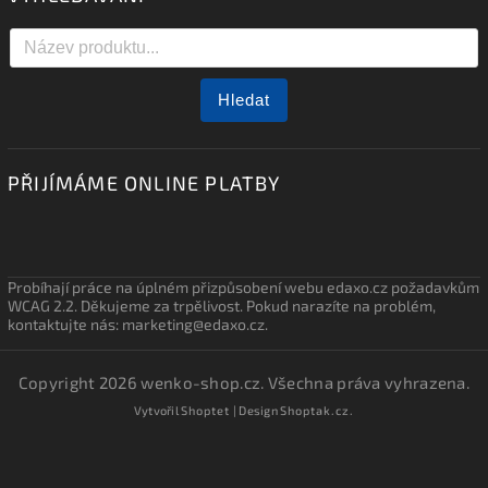
Hledat
PŘIJÍMÁME ONLINE PLATBY
Probíhají práce na úplném přizpůsobení webu edaxo.cz požadavkům
WCAG 2.2. Děkujeme za trpělivost. Pokud narazíte na problém,
kontaktujte nás: marketing@edaxo.cz.
Copyright 2026
wenko-shop.cz
. Všechna práva vyhrazena.
Vytvořil
Shoptet
| Design
Shoptak.cz.