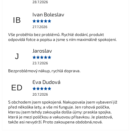
28.7.2026
Ivan Boleslav
IB
27.7.2026
Vše proběhlo bez problémů. Rychlé dodání, produkt
odpovídá fotce a popisu a jsme s ním maximálně spokojeni.
Jaroslav
J
23.7.2026
Bezproblémový nákup, rychlá doprava.
Eva Dudová
ED
20.7.2026
S obchodem jsem spokojená. Nakupovala jsem vybavení již
před několika lety, a vše mi funguje. Jen rohová polička,
kterou jsem tehdy zakoupila došla újmy: praskla spojka,
která je mezi poličkou a vakuovou přísavkou. Je plastová,
takže asi nevydrží. Proto zakoupena obdobná,nová.