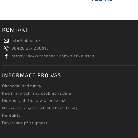
KONTAKT
info
@
edaxo.cz
00420 234280918
https://www.facebook.com/wenko.shop
INFORMACE PRO VÁS
Obchodní podmínky
Podmínky ochrany osobních údajů
Doprava, platba a vrácení zboží
Nařízení o digitálních službách (DSA)
Kontakty
Deklarace přístupnosti