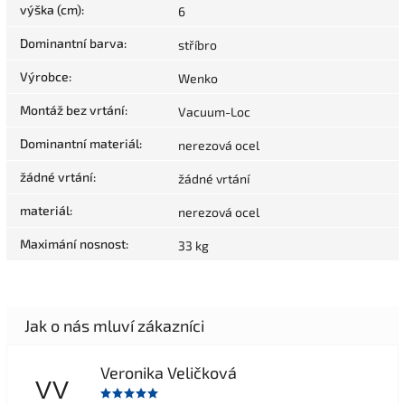
výška (cm)
:
6
Dominantní barva
:
stříbro
Výrobce
:
Wenko
Montáž bez vrtání
:
Vacuum-Loc
Dominantní materiál
:
nerezová ocel
žádné vrtání
:
žádné vrtání
materiál
:
nerezová ocel
Maximání nosnost
:
33 kg
Veronika Veličková
VV