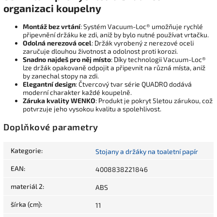
organizaci koupelny
Montáž bez vrtání
: Systém Vacuum-Loc® umožňuje rychlé
připevnění držáku ke zdi, aniž by bylo nutné používat vrtačku.
Odolná nerezová ocel
: Držák vyrobený z nerezové oceli
zaručuje dlouhou životnost a odolnost proti korozi.
Snadno najdeš pro něj místo
: Díky technologii Vacuum-Loc®
lze držák opakovaně odpojit a připevnit na různá místa, aniž
by zanechal stopy na zdi.
Elegantní design
: Čtvercový tvar série QUADRO dodává
moderní charakter každé koupelně.
Záruka kvality WENKO
: Produkt je pokryt 5letou zárukou, což
potvrzuje jeho vysokou kvalitu a spolehlivost.
Doplňkové parametry
Kategorie
:
Stojany a držáky na toaletní papír
EAN
:
4008838221846
materiál 2
:
ABS
šírka (cm)
:
11