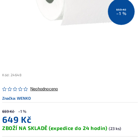
659 Kč
–1 %
Kód:
24648
Neohodnoceno
Značka:
WENKO
659 Kč
–1 %
649 Kč
ZBOŽÍ NA SKLADĚ (expedice do 24 hodin)
(23 ks)