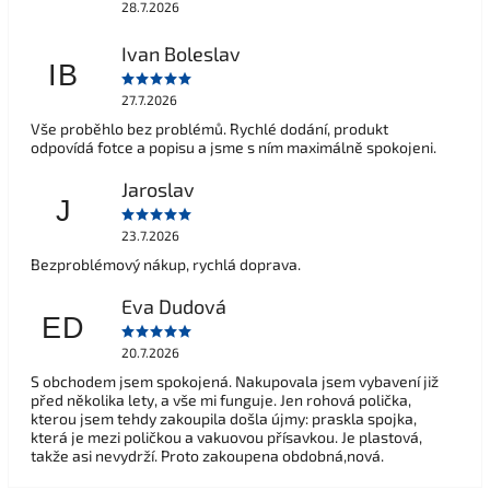
28.7.2026
Ivan Boleslav
IB
27.7.2026
Vše proběhlo bez problémů. Rychlé dodání, produkt
odpovídá fotce a popisu a jsme s ním maximálně spokojeni.
Jaroslav
J
23.7.2026
Bezproblémový nákup, rychlá doprava.
Eva Dudová
ED
20.7.2026
S obchodem jsem spokojená. Nakupovala jsem vybavení již
před několika lety, a vše mi funguje. Jen rohová polička,
kterou jsem tehdy zakoupila došla újmy: praskla spojka,
která je mezi poličkou a vakuovou přísavkou. Je plastová,
takže asi nevydrží. Proto zakoupena obdobná,nová.