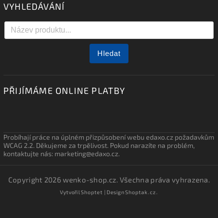
VYHLEDÁVÁNÍ
Hledat
PŘIJÍMÁME ONLINE PLATBY
Probíhají práce na úplném přizpůsobení webu edaxo.cz požadavkům
WCAG 2.2. Děkujeme za trpělivost. Pokud narazíte na problém,
kontaktujte nás: marketing@edaxo.cz.
Copyright 2026
wenko-shop.cz
. Všechna práva vyhrazena.
Vytvořil
Shoptet
| Design
Shoptak.cz.