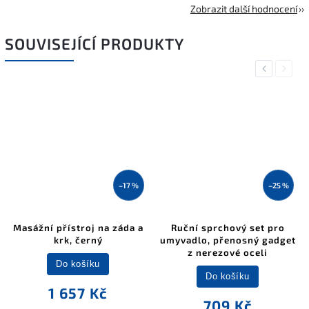
Zobrazit další hodnocení
SOUVISEJÍCÍ PRODUKTY
Previous
Next
–17 %
–25 %
Masážní přístroj na záda a
Ruční sprchový set pro
krk, černý
umyvadlo, přenosný gadget
z nerezové oceli
Do košíku
Do košíku
1 657 Kč
709 Kč