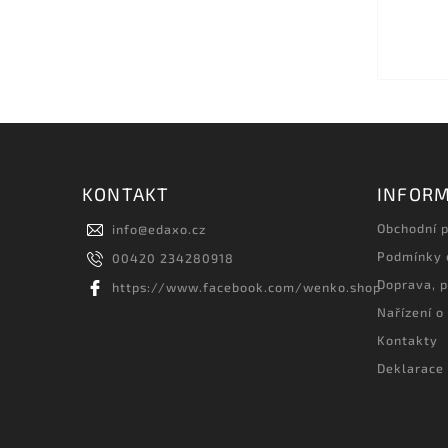
KONTAKT
INFORM
Obchodní 
info
@
edaxo.cz
Podmínky 
00420 234280918
Doprava, p
https://www.facebook.com/wenko.shop
Nařízení o
Kontakty
Deklarace 