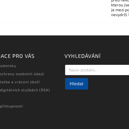
kterou js
je mezi po
nevydrží.
ACE PRO VÁS
VYHLEDÁVÁNÍ
podmínky
ochrany osobních údajů
latba a vrácení zboží
Hledat
 digitálních službách (DSA)
přístupnosti