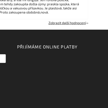
em tehdy zakoupila došla újmy: praskla spojka, která
ličkou a vakuovou přísavkou. Je plastová, takže asi
 Proto zakoupena obdobná,nová.
Zobrazit další hodnocení
PŘIJÍMÁME ONLINE PLATBY