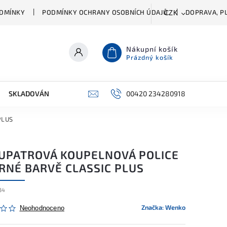
DMÍNKY
PODMÍNKY OCHRANY OSOBNÍCH ÚDAJŮ
DOPRAVA, PL
CZK
Nákupní košík
Prázdný košík
SKLADOVÁNÍ A ČIŠTĚNÍ
PŘÍSLUŠENSTVÍ
00420 234280918
ŠATNÍK
PLUS
UPATROVÁ KOUPELNOVÁ POLICE
ERNÉ BARVĚ CLASSIC PLUS
34
Značka:
Wenko
Neohodnoceno