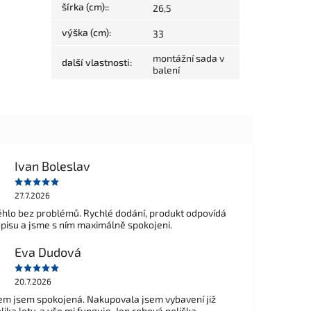
šírka (cm):
:
26,5
výška (cm)
:
33
montážní sada v
další vlastnosti
:
balení
Ivan Boleslav
27.7.2026
hlo bez problémů. Rychlé dodání, produkt odpovídá
opisu a jsme s ním maximálně spokojeni.
Eva Dudová
20.7.2026
m jsem spokojená. Nakupovala jsem vybavení již
ika lety, a vše mi funguje. Jen rohová polička,