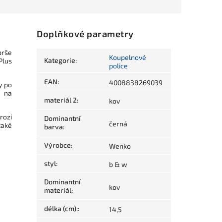
Doplňkové parametry
prše
Koupelnové
Kategorie
:
Plus
police
EAN
:
4008838269039
y po
e na
materiál 2
:
kov
rozi
Dominantní
černá
také
barva
:
Výrobce
:
Wenko
styl
:
b & w
Dominantní
kov
materiál
:
délka (cm):
:
14,5