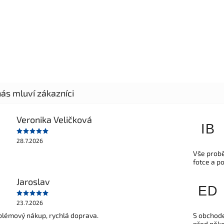
Veronika Veličková
IB
28.7.2026
Vše probě
fotce a p
Jaroslav
ED
23.7.2026
lémový nákup, rychlá doprava.
S obchode
před někol