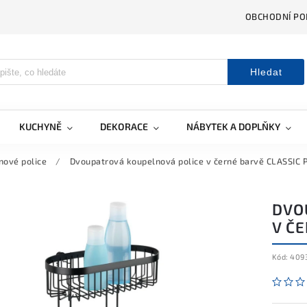
OBCHODNÍ PO
Hledat
KUCHYNĚ
DEKORACE
NÁBYTEK A DOPLŇKY
nové police
/
Dvoupatrová koupelnová police v černé barvě CLASSIC 
DVO
V Č
Kód:
409