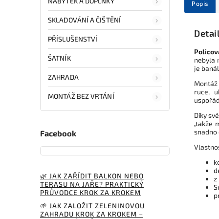
NÁBYTEK A DOPLŇKY
Popis
SKLADOVÁNÍ A ČIŠTĚNÍ
Detai
PŘÍSLUŠENSTVÍ
Policov
ŠATNÍK
nebyla 
je banál
ZAHRADA
Montáž 
ruce, u
MONTÁŽ BEZ VRTÁNÍ
uspořád
Díky sv
,
takže m
snadno 
Facebook
Vlastno
k
d
🌿 JAK ZAŘÍDIT BALKON NEBO
z
TERASU NA JAŘE? PRAKTICKÝ
S
PRŮVODCE KROK ZA KROKEM
p
🌱 JAK ZALOŽIT ZELENINOVOU
ZAHRADU KROK ZA KROKEM –