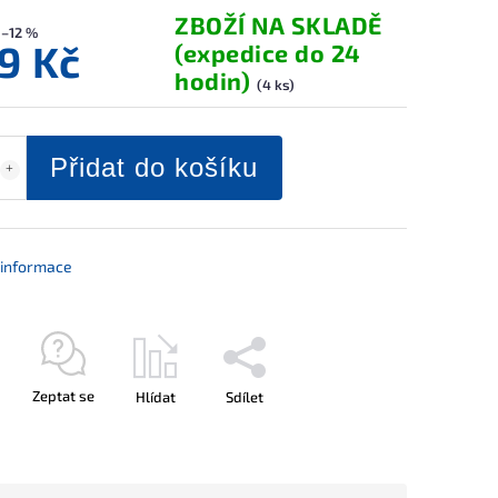
ZBOŽÍ NA SKLADĚ
–12 %
9 Kč
(expedice do 24
hodin)
(4 ks)
Přidat do košíku
í informace
Zeptat se
Hlídat
Sdílet