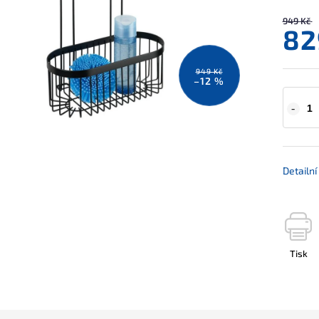
949 Kč
82
949 Kč
–12 %
Detailn
Tisk