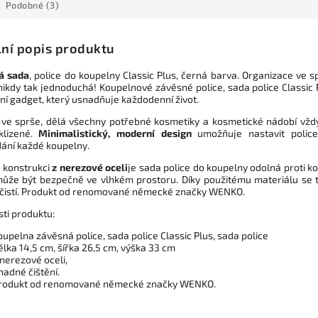
Podobné (3)
lní popis produktu
á sada
, police do koupelny Classic Plus, černá barva. Organizace ve s
nikdy tak jednoduchá! Koupelnové závěsné police, sada police Classic 
ní gadget, který usnadňuje každodenní život.
ve sprše, dělá všechny potřebné kosmetiky a kosmetické nádobí vžd
klizené.
Minimalistický, moderní design
umožňuje nastavit polic
ání každé koupelny.
é konstrukci
z nerezové oceli
je sada police do koupelny odolná proti ko
ůže být bezpečně ve vlhkém prostoru. Díky použitému materiálu se 
čistí. Produkt od renomované německé značky WENKO.
sti produktu:
oupelna závěsná police, sada police Classic Plus, sada police
élka 14,5 cm, šířka 26,5 cm, výška 33 cm
 nerezové oceli,
nadné čištění.
rodukt od renomované německé značky WENKO.