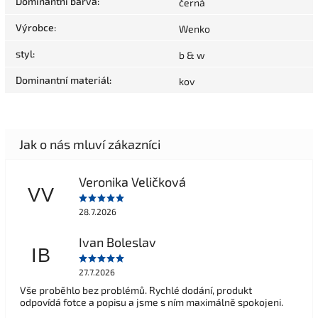
Dominantní barva
:
černá
Výrobce
:
Wenko
styl
:
b & w
Dominantní materiál
:
kov
Veronika Veličková
VV
28.7.2026
Ivan Boleslav
IB
27.7.2026
Vše proběhlo bez problémů. Rychlé dodání, produkt
odpovídá fotce a popisu a jsme s ním maximálně spokojeni.