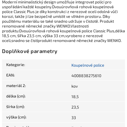
Moderní minimalistický design umožňuje integrovat polici pro
uspořádání každé koupelny.Dvouúrovňová rohová koupelnová
police Classic Plus je díky konstrukci z nerezové oceli odolná vůči
korozi, takže ji lze bezpečně umístit ve vlhkém prostoru. Díky
použitému materiálu se také snadno udržuje v čistotě. Produkt
renomované německé značky WENKO.Vlastnosti
produktu:Dvouúrovňová rohová koupelnová police Classic Plus,délka
18,5 cm, šířka 23,5 cm, výška 33 cm,vyrobeno z nerezové
oceli,snadno se čistíprodukt renomované německé značky WENKO.
Doplňkové parametry
Kategorie
:
Koupelnové police
EAN
:
4008838275610
materiál 2
:
kov
délka (cm)
:
18,5
šírka (cm)
:
23,5
výška (cm)
:
33