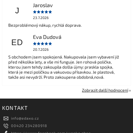
Jaroslav
J
23.7.2026
Bezproblémový nákup, rychlá doprava.
Eva Dudová
ED
20.7.2026
S obchodem jsem spokojená. Nakupovala jsem vybavení již
před několika lety, a vše mi funguje. Jen rohová polička,
kterou jsem tehdy zakoupila došla újmy: praskla spojka,
která je mezi poličkou a vakuovou přísavkou. Je plastová,
takže asi nevydrží. Proto zakoupena obdobná,nová.
Zobrazit další hodnocení
KONTAKT
info
@
edaxo.cz
00420 234280918