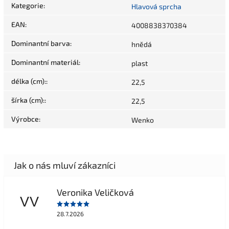
Kategorie
:
Hlavová sprcha
EAN
:
4008838370384
Dominantní barva
:
hnědá
Dominantní materiál
:
plast
délka (cm):
:
22,5
šírka (cm):
:
22,5
Výrobce
:
Wenko
Veronika Veličková
VV
28.7.2026