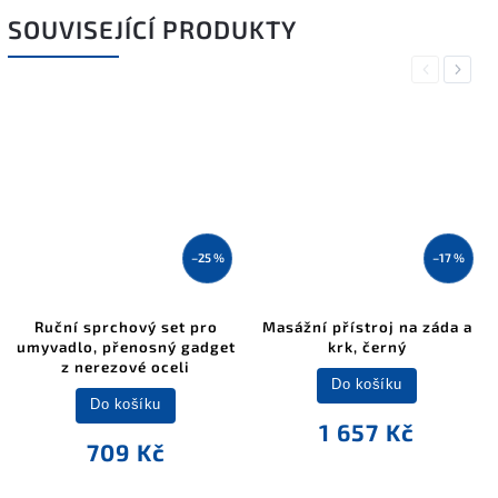
SOUVISEJÍCÍ PRODUKTY
Previous
Next
–25 %
–17 %
Ruční sprchový set pro
Masážní přístroj na záda a
umyvadlo, přenosný gadget
krk, černý
z nerezové oceli
Do košíku
Do košíku
1 657 Kč
709 Kč