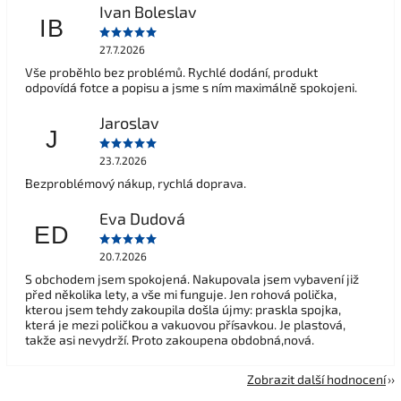
Ivan Boleslav
IB
27.7.2026
Vše proběhlo bez problémů. Rychlé dodání, produkt
odpovídá fotce a popisu a jsme s ním maximálně spokojeni.
Jaroslav
J
23.7.2026
Bezproblémový nákup, rychlá doprava.
Eva Dudová
ED
20.7.2026
S obchodem jsem spokojená. Nakupovala jsem vybavení již
před několika lety, a vše mi funguje. Jen rohová polička,
kterou jsem tehdy zakoupila došla újmy: praskla spojka,
která je mezi poličkou a vakuovou přísavkou. Je plastová,
takže asi nevydrží. Proto zakoupena obdobná,nová.
Zobrazit další hodnocení