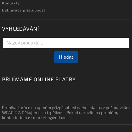
Kontakty
Deklarace přístupnosti
VYHLEDÁVÁNÍ
Hledat
PŘIJÍMÁME ONLINE PLATBY
Probíhají práce na úplném přizpůsobení webu edaxo.cz požadavkům
WCAG 2.2. Děkujeme za trpělivost. Pokud narazíte na problém,
kontaktujte nás: marketing@edaxo.cz.