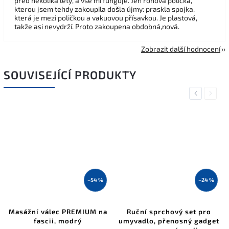
před několika lety, a vše mi funguje. Jen rohová polička,
kterou jsem tehdy zakoupila došla újmy: praskla spojka,
která je mezi poličkou a vakuovou přísavkou. Je plastová,
takže asi nevydrží. Proto zakoupena obdobná,nová.
Zobrazit další hodnocení
SOUVISEJÍCÍ PRODUKTY
Previous
Next
–54 %
–24 %
Masážní válec PREMIUM na
Ruční sprchový set pro
fascii, modrý
umyvadlo, přenosný gadget