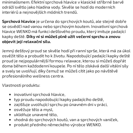
minimalismem. Efektní sprchová hlavice v klasické stříbrné barvě
odráží světlo jako hladina vody. Skvěle se hodí do moderních
interiérů a nejnovějších módních trendů.
Sprchová hlavice
je určena do sprchových koutů, ale stejně dobře
se osvědčí nad vanou nebo sprchovým koutem. Inovativní sprchová
hlavice WENKO má funkci dešťového proudu, který imituje padající
kapky deště.
Díky ní si můžeš plně užít večerní sprchu a znovu
objevit její relaxační sílu.
Jemný dešťový proud se skvěle hodí při ranní sprše, která má za úkol
osvěžit tělo a probudit ho k životu. Napodobující padající kapky deště
proud je nejpopulárnější formou relaxace, kterou si můžeš dopřát
doma během každodenní koupele. Po ní tělo získává další vitální síly
a svaly se uvolňují, díky čemuž se můžeš cítit jako po návštěvě
profesionálního wellness centra.
Vlastnosti produktu:
inovativní sprchová hlavice,
typ proudu napodobující kapky padajícího deště,
zajišťuje uvolňující sprchu po únavném dni v práci,
osvěžuje tělo a mysl,
uklidňuje unavené tělo,
vhodná do sprchových koutů, van a sprchových vaniček,
produkt předního německého výrobce WENKO.