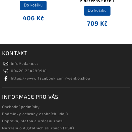
z nerezové oceli
Do košíku
Do košíku
406 Kč
709 Kč
KONTAKT
info
@
edaxo.cz
00420 234280918
https://www.facebook.com/wenko.shop
INFORMACE PRO VÁS
Obchodní podmínky
Podmínky ochrany osobních údajů
Doprava, platba a vrácení zboží
Nařízení o digitálních službách (DSA)