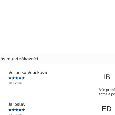
Veronika Veličková
IB
28.7.2026
Vše probě
fotce a p
Jaroslav
ED
23.7.2026