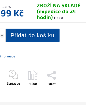
ZBOŽÍ NA SKLADĚ
–33 %
699 Kč
(expedice do 24
hodin)
(12 ks)
Přidat do košíku
í informace
Zeptat se
Hlídat
Sdílet