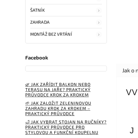
ŠATNÍK
ZAHRADA
MONTÁŽ BEZ VRTÁNÍ
Facebook
🌿 JAK ZAŘÍDIT BALKON NEBO
TERASU NA JAŘE? PRAKTICKÝ
VV
PRŮVODCE KROK ZA KROKEM
🌱 JAK ZALOŽIT ZELENINOVOU
ZAHRADU KROK ZA KROKEM –
PRAKTICKÝ PRŮVODCE
🛁 JAK VYBRAT STOJAN NA RUČNÍKY?
PRAKTICKÝ PRŮVODCE PRO
J
STYLOVOU A FUNKČNÍ KOUPELNU