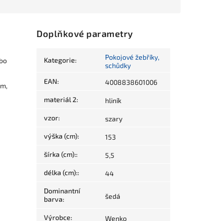
Doplňkové parametry
Pokojové žebříky,
Kategorie
:
ebo
schůdky
EAN
:
4008838601006
cm,
materiál 2
:
hliník
vzor
:
szary
výška (cm)
:
153
šírka (cm):
:
5,5
délka (cm):
:
44
Dominantní
šedá
barva
:
Výrobce
:
Wenko