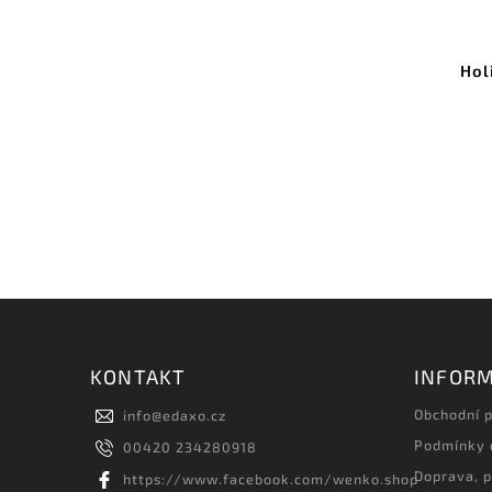
Hol
KONTAKT
INFORM
Obchodní 
info
@
edaxo.cz
Podmínky 
00420 234280918
Doprava, p
https://www.facebook.com/wenko.shop