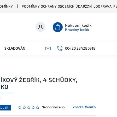
DMÍNKY
PODMÍNKY OCHRANY OSOBNÍCH ÚDAJŮ
DOPRAVA, PL
CZK
Nákupní košík
Prázdný košík
SKLADOVÁNÍ A ČIŠTĚNÍ
PŘÍSLUŠENSTVÍ
00420 234280918
ŠATNÍK
ÍKOVÝ ŽEBŘÍK, 4 SCHŮDKY,
KO
5
Značka:
Wenko
Neohodnoceno
ELLER