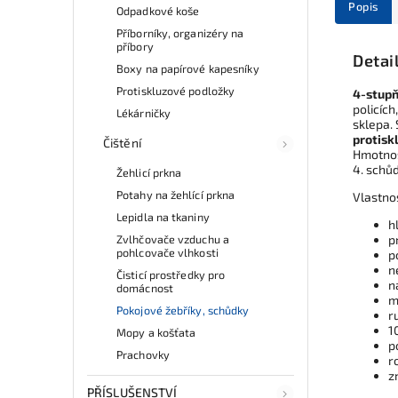
Popis
Odpadkové koše
Příborníky, organizéry na
příbory
Detai
Boxy na papírové kapesníky
Protiskluzové podložky
4-stupň
policíc
Lékárničky
sklepa. 
protisk
Čištění
Hmotnost
4. schů
Žehlicí prkna
Potahy na žehlící prkna
Vlastno
Lepidla na tkaniny
h
Zvlhčovače vzduchu a
p
pohlcovače vlhkosti
p
n
Čisticí prostředky pro
n
domácnost
m
Pokojové žebříky, schůdky
r
1
Mopy a košťata
p
Prachovky
r
z
PŘÍSLUŠENSTVÍ