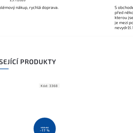
lémový nákup, rychlá doprava.
S obchode
před někol
kterou js
je mezi po
nevydrží.
SEJÍCÍ PRODUKTY
Kód:
3368
459 Kč
–17 %