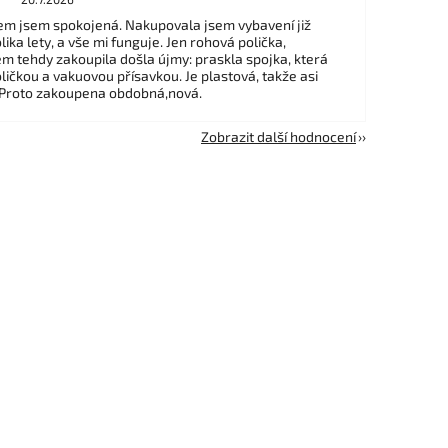
m jsem spokojená. Nakupovala jsem vybavení již
ika lety, a vše mi funguje. Jen rohová polička,
em tehdy zakoupila došla újmy: praskla spojka, která
ličkou a vakuovou přísavkou. Je plastová, takže asi
 Proto zakoupena obdobná,nová.
Zobrazit další hodnocení