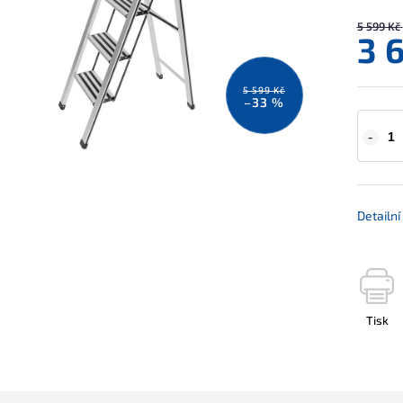
5 599 Kč
3 
5 599 Kč
–33 %
Detailn
Tisk