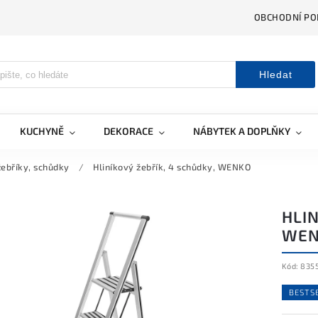
OBCHODNÍ PO
Hledat
KUCHYNĚ
DEKORACE
NÁBYTEK A DOPLŇKY
ebříky, schůdky
/
Hliníkový žebřík, 4 schůdky, WENKO
HLIN
WEN
Kód:
835
BESTS