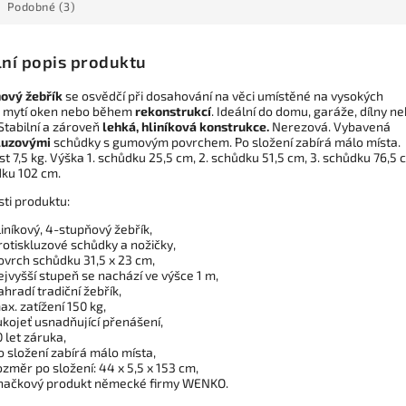
Podobné (3)
lní popis produktu
ový žebřík
se osvědčí při dosahování na věci umístěné na vysokých
h, mytí oken nebo během
rekonstrukcí
. Ideální do domu, garáže, dílny n
Stabilní a zároveň
lehká, hliníková konstrukce.
Nerezová. Vybavená
luzovými
schůdky s gumovým povrchem. Po složení zabírá málo místa.
 7,5 kg. Výška 1. schůdku 25,5 cm, 2. schůdku 51,5 cm, 3. schůdku 76,5 
dku 102 cm.
sti produktu:
liníkový, 4-stupňový žebřík,
rotiskluzové schůdky a nožičky,
ovrch schůdku 31,5 x 23 cm,
ejvyšší stupeň se nachází ve výšce 1 m,
ahradí tradiční žebřík,
ax. zatížení 150 kg,
ukojeť usnadňující přenášení,
0 let záruka,
o složení zabírá málo místa,
ozměr po složení: 44 x 5,5 x 153 cm,
načkový produkt německé firmy WENKO.