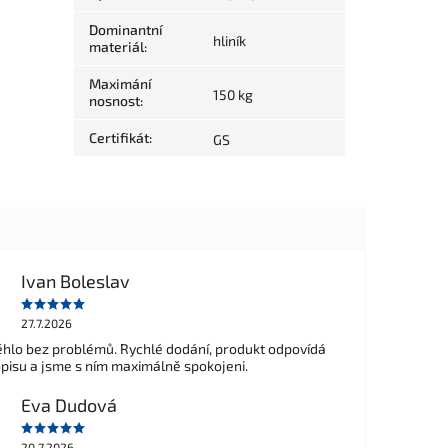
Dominantní
hliník
materiál
:
Maximání
150 kg
nosnost
:
Certifikát
:
GS
Ivan Boleslav
27.7.2026
hlo bez problémů. Rychlé dodání, produkt odpovídá
opisu a jsme s ním maximálně spokojeni.
Eva Dudová
20.7.2026