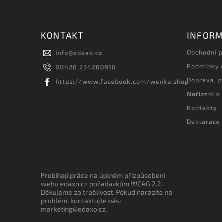
KONTAKT
INFORM
Obchodní 
info
@
edaxo.cz
Podmínky 
00420 234280918
Doprava, p
https://www.facebook.com/wenko.shop
Nařízení o
Kontakty
Deklarace 
Probíhají práce na úplném přizpůsobení
webu edaxo.cz požadavkům WCAG 2.2.
Děkujeme za trpělivost. Pokud narazíte na
problém, kontaktujte nás:
marketing@edaxo.cz.