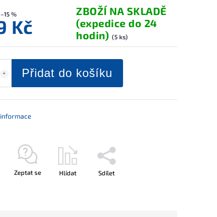
ZBOŽÍ NA SKLADĚ
–15 %
9 Kč
(expedice do 24
hodin)
(5 ks)
Přidat do košíku
í informace
Zeptat se
Hlídat
Sdílet