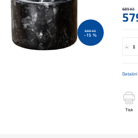
689 Kč
57
689 Kč
–15 %
Detailn
Tisk