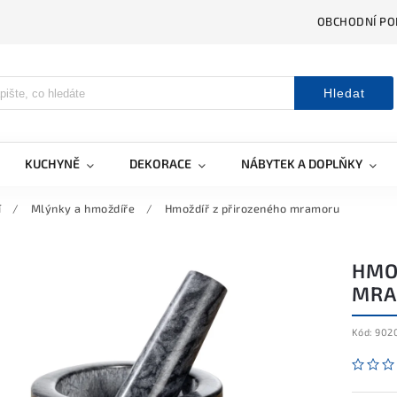
OBCHODNÍ PO
Hledat
KUCHYNĚ
DEKORACE
NÁBYTEK A DOPLŇKY
í
/
Mlýnky a hmoždíře
/
Hmoždíř z přirozeného mramoru
HMO
MRA
Kód:
902