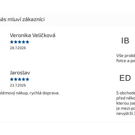
Veronika Veličková
IB
28.7.2026
Vše probě
fotce a p
Jaroslav
ED
23.7.2026
lémový nákup, rychlá doprava.
S obchode
před někol
kterou js
je mezi po
nevydrží.