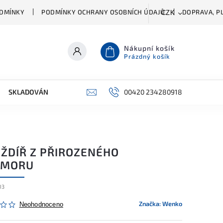
DMÍNKY
PODMÍNKY OCHRANY OSOBNÍCH ÚDAJŮ
DOPRAVA, PL
CZK
Nákupní košík
Prázdný košík
SKLADOVÁNÍ A ČIŠTĚNÍ
PŘÍSLUŠENSTVÍ
00420 234280918
ŠATNÍK
ŽDÍŘ Z PŘIROZENÉHO
MORU
03
Značka:
Wenko
Neohodnoceno