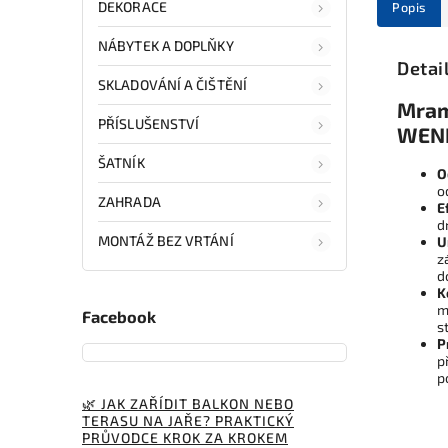
DEKORACE
Popis
NÁBYTEK A DOPLŇKY
Detai
SKLADOVÁNÍ A ČIŠTĚNÍ
Mram
PŘÍSLUŠENSTVÍ
WENK
ŠATNÍK
O
o
ZAHRADA
E
d
MONTÁŽ BEZ VRTÁNÍ
U
z
d
K
m
Facebook
s
P
p
p
🌿 JAK ZAŘÍDIT BALKON NEBO
TERASU NA JAŘE? PRAKTICKÝ
PRŮVODCE KROK ZA KROKEM