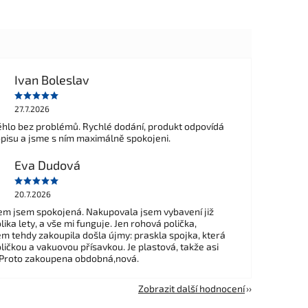
Ivan Boleslav
27.7.2026
hlo bez problémů. Rychlé dodání, produkt odpovídá
opisu a jsme s ním maximálně spokojeni.
Eva Dudová
20.7.2026
m jsem spokojená. Nakupovala jsem vybavení již
ika lety, a vše mi funguje. Jen rohová polička,
em tehdy zakoupila došla újmy: praskla spojka, která
ličkou a vakuovou přísavkou. Je plastová, takže asi
 Proto zakoupena obdobná,nová.
Zobrazit další hodnocení