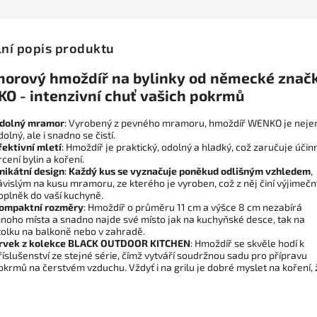
lní popis produktu
orový hmoždíř na bylinky od německé znač
O - intenzivní chuť vašich pokrmů
dolný mramor
: Vyrobený z pevného mramoru, hmoždíř WENKO je neje
dolný, ale i snadno se čistí.
fektivní mletí
: Hmoždíř je praktický, odolný a hladký, což zaručuje účin
rcení bylin a koření.
nikátní design
:
Každý kus se vyznačuje poněkud odlišným vzhledem
,
ávislým na kusu mramoru, ze kterého je vyroben, což z něj činí výjimečn
oplněk do vaší kuchyně.
ompaktní rozměry
: Hmoždíř o průměru 11 cm a výšce 8 cm nezabírá
noho místa a snadno najde své místo jak na kuchyňské desce, tak na
tolku na balkoně nebo v zahradě.
rvek z kolekce BLACK OUTDOOR KITCHEN
: Hmoždíř se skvěle hodí k
říslušenství ze stejné série, čímž vytváří soudržnou sadu pro přípravu
okrmů na čerstvém vzduchu. Vždyť i na grilu je dobré myslet na koření, 