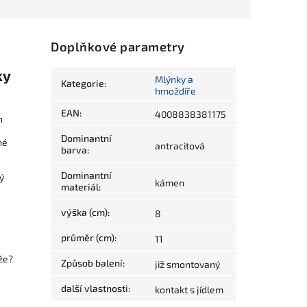
Doplňkové parametry
ky
Mlýnky a
Kategorie
:
hmoždíře
EAN
:
4008838381175
n
Dominantní
né
antracitová
barva
:
Dominantní
ý
kámen
materiál
:
výška (cm)
:
8
průměr (cm)
:
11
že?
Způsob balení
:
již smontovaný
další vlastnosti
:
kontakt s jídlem