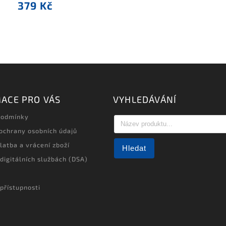
379 Kč
ACE PRO VÁS
VYHLEDÁVÁNÍ
podmínky
ochrany osobních údajů
latba a vrácení zboží
Hledat
 digitálních službách (DSA)
přístupnosti