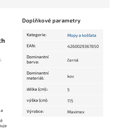
Doplňkové parametry
Kategorie
:
Mopy a košťata
ch
EAN
:
4260029367850
Dominantní
.
černá
barva
:
Dominantní
kov
materiál
:
délka (cm):
:
5
výška (cm)
:
115
 a
Výrobce
:
Maximex
ně
ňuje