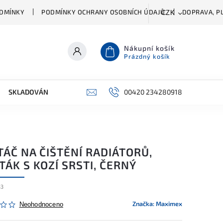
DMÍNKY
PODMÍNKY OCHRANY OSOBNÍCH ÚDAJŮ
DOPRAVA, PL
CZK
Nákupní košík
Prázdný košík
SKLADOVÁNÍ A ČIŠTĚNÍ
PŘÍSLUŠENSTVÍ
00420 234280918
ŠATNÍK
ÁČ NA ČIŠTĚNÍ RADIÁTORŮ,
ÁK S KOZÍ SRSTI, ČERNÝ
33
Značka:
Maximex
Neohodnoceno