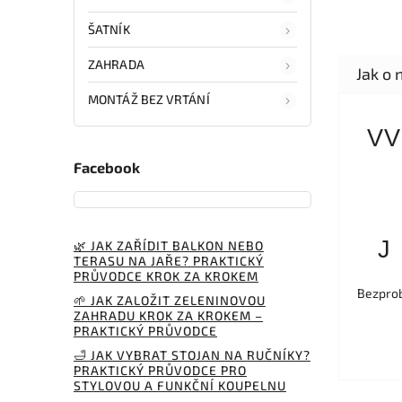
ŠATNÍK
ZAHRADA
MONTÁŽ BEZ VRTÁNÍ
VV
Facebook
J
🌿 JAK ZAŘÍDIT BALKON NEBO
TERASU NA JAŘE? PRAKTICKÝ
PRŮVODCE KROK ZA KROKEM
Bezprob
🌱 JAK ZALOŽIT ZELENINOVOU
ZAHRADU KROK ZA KROKEM –
PRAKTICKÝ PRŮVODCE
🛁 JAK VYBRAT STOJAN NA RUČNÍKY?
PRAKTICKÝ PRŮVODCE PRO
STYLOVOU A FUNKČNÍ KOUPELNU