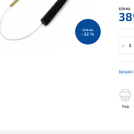
579 Kč
38
579 Kč
–32 %
Detailn
Tisk