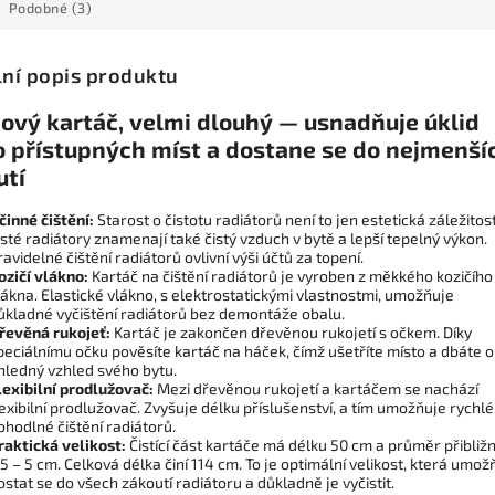
Podobné (3)
lní popis produktu
dový kartáč, velmi dlouhý — usnadňuje úklid
o přístupných míst a dostane se do nejmenší
utí
činné čištění:
Starost o čistotu radiátorů není to jen estetická záležitost
isté radiátory znamenají také čistý vzduch v bytě a lepší tepelný výkon.
ravidelné čištění radiátorů ovlivní výši účtů za topení.
ozičí vlákno:
Kartáč na čištění radiátorů je vyroben z měkkého kozičího
lákna. Elastické vlákno, s elektrostatickými vlastnostmi, umožňuje
ůkladné vyčištění radiátorů bez demontáže obalu.
řevěná rukojeť:
Kartáč je zakončen dřevěnou rukojetí s očkem. Díky
peciálnímu očku pověsíte kartáč na háček, čímž ušetříte místo a dbáte o
hledný vzhled svého bytu.
lexibilní prodlužovač:
Mezi dřevěnou rukojetí a kartáčem se nachází
lexibilní prodlužovač. Zvyšuje délku příslušenství, a tím umožňuje rychlé
ohodlné čištění radiátorů.
raktická velikost:
Čistící část kartáče má délku 50 cm a průměr přibliž
,5 – 5 cm. Celková délka činí 114 cm. To je optimální velikost, která umož
ostat se do všech zákoutí radiátoru a důkladně je vyčistit.