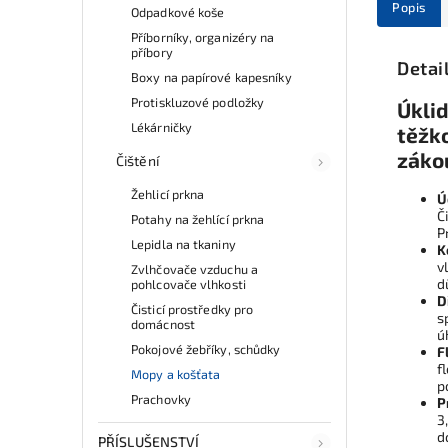
Popis
Odpadkové koše
Příborníky, organizéry na
příbory
Detai
Boxy na papírové kapesníky
Protiskluzové podložky
Úkli
Lékárničky
těžk
záko
Čištění
Žehlicí prkna
Ú
Č
Potahy na žehlící prkna
P
Lepidla na tkaniny
K
v
Zvlhčovače vzduchu a
d
pohlcovače vlhkosti
D
Čisticí prostředky pro
s
domácnost
ú
Pokojové žebříky, schůdky
F
f
Mopy a košťata
p
Prachovky
P
3
d
PŘÍSLUŠENSTVÍ