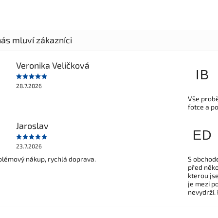
Veronika Veličková
IB
28.7.2026
Vše probě
fotce a p
Jaroslav
ED
23.7.2026
lémový nákup, rychlá doprava.
S obchode
před někol
kterou js
je mezi po
nevydrží.