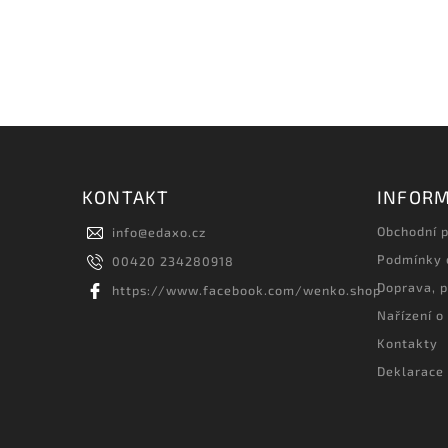
KONTAKT
INFORM
Obchodní 
info
@
edaxo.cz
Podmínky 
00420 234280918
Doprava, p
https://www.facebook.com/wenko.shop
Nařízení o
Kontakty
Deklarace 