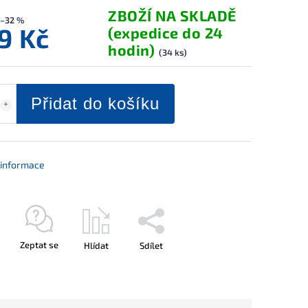
ZBOŽÍ NA SKLADĚ
–32 %
9 Kč
(expedice do 24
hodin)
(34 ks)
Přidat do košíku
í informace
Zeptat se
Hlídat
Sdílet