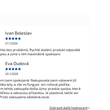
Ivan Boleslav
27.7.2026
hlo bez problémů. Rychlé dodání, produkt odpovídá
opisu a jsme s ním maximálně spokojeni.
Eva Dudová
20.7.2026
m jsem spokojená. Nakupovala jsem vybavení již
ika lety, a vše mi funguje. Jen rohová polička,
em tehdy zakoupila došla újmy: praskla spojka, která
ličkou a vakuovou přísavkou. Je plastová, takže asi
 Proto zakoupena obdobná,nová.
Zobrazit další hodnocení