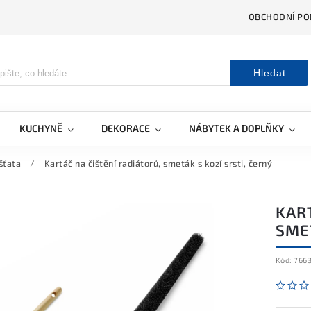
OBCHODNÍ PO
Hledat
KUCHYNĚ
DEKORACE
NÁBYTEK A DOPLŇKY
šťata
/
Kartáč na čištění radiátorů, smeták s kozí srsti, černý
KART
SMET
Kód:
766