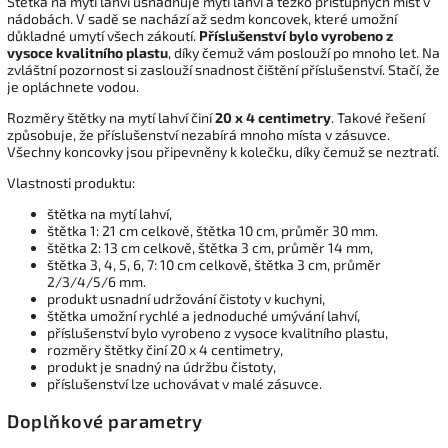
Štětka na mytí lahví usnadňuje mytí lahví a těžko přístupných míst v
nádobách. V sadě se nachází až sedm koncovek, které umožní
důkladné umytí všech zákoutí.
Příslušenství bylo vyrobeno z
vysoce kvalitního plastu
, díky čemuž vám poslouží po mnoho let. Na
zvláštní pozornost si zaslouží snadnost čištění příslušenství. Stačí, že
je opláchnete vodou.
Rozměry štětky na mytí lahví činí
20 x 4 centimetry
. Takové řešení
způsobuje, že příslušenství nezabírá mnoho místa v zásuvce.
Všechny koncovky jsou připevněny k kolečku, díky čemuž se neztratí.
Vlastnosti produktu:
štětka na mytí lahví,
štětka 1: 21 cm celkově, štětka 10 cm, průměr 30 mm.
štětka 2: 13 cm celkově, štětka 3 cm, průměr 14 mm,
štětka 3, 4, 5, 6, 7: 10 cm celkově, štětka 3 cm, průměr
2/3/4/5/6 mm.
produkt usnadní udržování čistoty v kuchyni,
štětka umožní rychlé a jednoduché umývání lahví,
příslušenství bylo vyrobeno z vysoce kvalitního plastu,
rozměry štětky činí 20 x 4 centimetry,
produkt je snadný na údržbu čistoty,
příslušenství lze uchovávat v malé zásuvce.
Doplňkové parametry