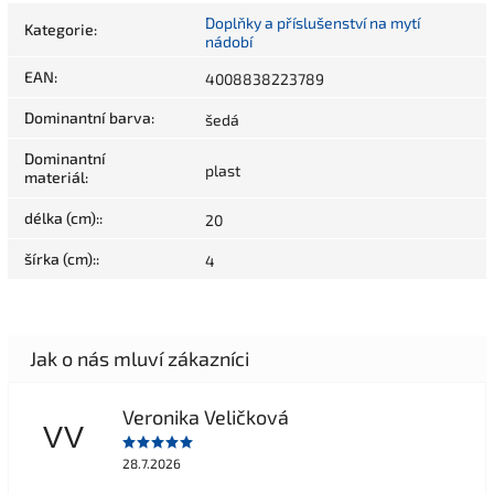
Doplňky a příslušenství na mytí
Kategorie
:
nádobí
EAN
:
4008838223789
Dominantní barva
:
šedá
Dominantní
plast
materiál
:
délka (cm):
:
20
šírka (cm):
:
4
Veronika Veličková
VV
28.7.2026