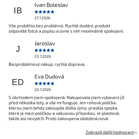
Ivan Boleslav
IB
27.7.2026
Vše proběhlo bez problémů. Rychlé dodání, produkt
odpovídá fotce a popisu a jsme s ním maximálně spokojeni.
Jaroslav
J
23.7.2026
Bezproblémový nákup, rychlá doprava.
Eva Dudová
ED
20.7.2026
S obchodem jsem spokojená. Nakupovala jsem vybavení již
před několika lety, a vše mi funguje. Jen rohová polička,
kterou jsem tehdy zakoupila došla újmy: praskla spojka,
která je mezi poličkou a vakuovou přísavkou. Je plastová,
takže asi nevydrží. Proto zakoupena obdobná,nová.
Zobrazit další hodnocení