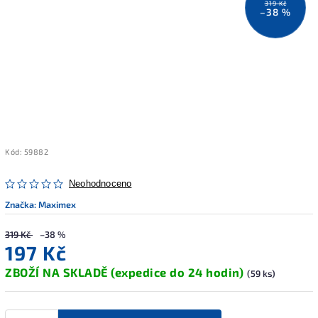
319 Kč
–38 %
Kód:
59882
Neohodnoceno
Značka:
Maximex
319 Kč
–38 %
197 Kč
ZBOŽÍ NA SKLADĚ (expedice do 24 hodin)
(59 ks)