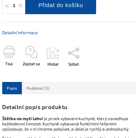
Přidat do košíku
Detailní informace
Tisk
Zeptat se
Hlídat
Sdílet
Popis
Podobné (3)
Detailní popis produktu
Štětka na mytí lahví
je prvek vybavení kuchyně, který usnadňuje
každodenní činnosti. Kuchyně vybavená funkčními řešeními
způsobuje, že v ní chceme pobývat, a úklid je rychlý a jednoduchý.