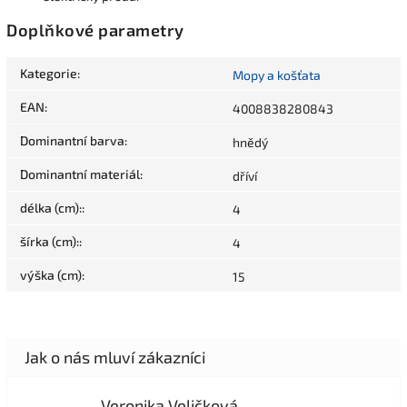
Doplňkové parametry
Kategorie
:
Mopy a košťata
EAN
:
4008838280843
Dominantní barva
:
hnědý
Dominantní materiál
:
dříví
délka (cm):
:
4
šírka (cm):
:
4
výška (cm)
:
15
Veronika Veličková