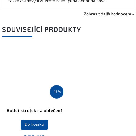
takže asi nevydrží. Proto zakoupena obdobná,nová.
Zobrazit další hodnocení
SOUVISEJÍCÍ PRODUKTY
–17 %
Holicí strojek na oblečení
Do košíku