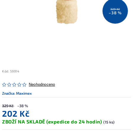
329 Kč
–38 %
Kód:
59914
Neohodnoceno
Značka:
Maximex
329 Kč
–38 %
202 Kč
ZBOŽÍ NA SKLADĚ (expedice do 24 hodin)
(15 ks)