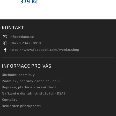
379 Kč
KONTAKT
info
@
edaxo.cz
00420 234280918
https://www.facebook.com/wenko.shop
INFORMACE PRO VÁS
Obchodní podmínky
Podmínky ochrany osobních údajů
Doprava, platba a vrácení zboží
Nařízení o digitálních službách (DSA)
Kontakty
Deklarace přístupnosti