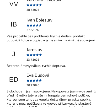
VV
28.7.2026
Ivan Boleslav
IB
27.7.2026
Vše proběhlo bez problémů. Rychlé dodání, produkt
odpovídá fotce a popisu a jsme s ním maximálně spokojeni.
Jaroslav
J
23.7.2026
Bezproblémový nákup, rychlá doprava.
Eva Dudová
ED
20.7.2026
S obchodem jsem spokojená. Nakupovala jsem vybavení již
před několika lety, a vše mi funguje. Jen rohová polička,
kterou jsem tehdy zakoupila došla újmy: praskla spojka,
která je mezi poličkou a vakuovou přísavkou. Je plastová,