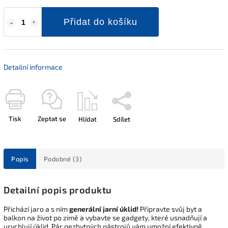
Přidat do košíku
Detailní informace
Tisk
Zeptat se
Hlídat
Sdílet
Popis
Podobné (3)
Detailní popis produktu
Přichází jaro a s ním
generální jarní úklid!
Připravte svůj byt a
balkon na život po zimě a vybavte se gadgety, které usnadňují a
urychlují úklid. Pár nezbytných nástrojů vám umožní efektivně