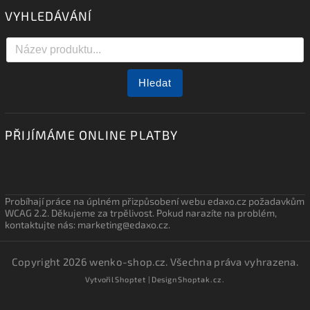
VYHLEDÁVÁNÍ
Hledat
PŘIJÍMÁME ONLINE PLATBY
Probíhají práce na úplném přizpůsobení webu edaxo.cz požadavkům
WCAG 2.2. Děkujeme za trpělivost. Pokud narazíte na problém,
kontaktujte nás: marketing@edaxo.cz.
Copyright 2026
wenko-shop.cz
. Všechna práva vyhrazena.
Vytvořil
Shoptet
| Design
Shoptak.cz.