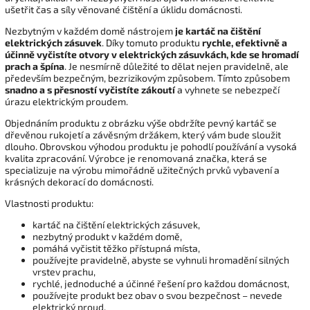
ušetřit čas a síly věnované čištění a úklidu domácnosti.
Nezbytným v každém domě nástrojem
je kartáč na čištění
elektrických zásuvek
. Díky tomuto produktu
rychle, efektivně a
účinně vyčistíte otvory v elektrických zásuvkách, kde se hromadí
prach a špína
. Je nesmírně důležité to dělat nejen pravidelně, ale
především bezpečným, bezrizikovým způsobem. Tímto způsobem
snadno a s přesností vyčistíte zákoutí
a vyhnete se nebezpečí
úrazu elektrickým proudem.
Objednáním produktu z obrázku výše obdržíte pevný kartáč se
dřevěnou rukojetí a závěsným držákem, který vám bude sloužit
dlouho. Obrovskou výhodou produktu je pohodlí používání a vysoká
kvalita zpracování. Výrobce je renomovaná značka, která se
specializuje na výrobu mimořádně užitečných prvků vybavení a
krásných dekorací do domácnosti.
Vlastnosti produktu:
kartáč na čištění elektrických zásuvek,
nezbytný produkt v každém domě,
pomáhá vyčistit těžko přístupná místa,
používejte pravidelně, abyste se vyhnuli hromadění silných
vrstev prachu,
rychlé, jednoduché a účinné řešení pro každou domácnost,
používejte produkt bez obav o svou bezpečnost – nevede
elektrický proud.