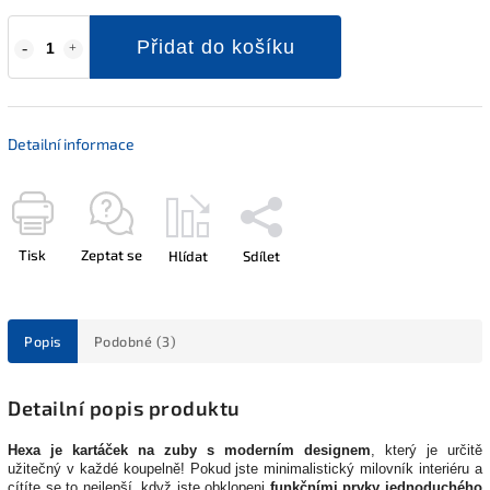
Přidat do košíku
Detailní informace
Tisk
Zeptat se
Hlídat
Sdílet
Popis
Podobné (3)
Detailní popis produktu
Hexa je kartáček na zuby s moderním designem
, který je určitě
užitečný v každé koupelně! Pokud jste minimalistický milovník interiéru a
cítíte se to nejlepší, když jste obklopeni
funkčními prvky jednoduchého