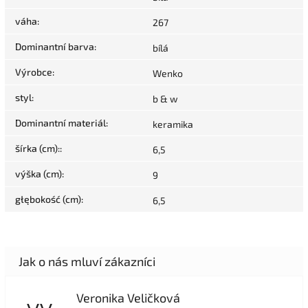
váha
:
267
Dominantní barva
:
bílá
Výrobce
:
Wenko
styl
:
b & w
Dominantní materiál
:
keramika
šírka (cm):
:
6,5
výška (cm)
:
9
głębokość (cm)
:
6,5
Veronika Veličková