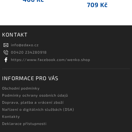
709 Kč
KONTAKT
info
@
edaxo.cz
00420 234280918
https://www.facebook.com/wenko.shop
INFORMACE PRO VÁS
Obchodní podmínky
Podmínky ochrany osobních údajů
Doprava, platba a vrácení zboží
Nařízení o digitálních službách (DSA)
Kontakty
Deklarace přístupnosti