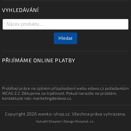
VYHLEDÁVÁNÍ
Hledat
PŘIJÍMÁME ONLINE PLATBY
Probíhají práce na úplném přizpůsobení webu edaxo.cz požadavkům
WCAG 2.2. Děkujeme za trpělivost. Pokud narazíte na problém,
kontaktujte nás: marketing@edaxo.cz.
Copyright 2026
wenko-shop.cz
. Všechna práva vyhrazena.
Vytvořil
Shoptet
| Design
Shoptak.cz.