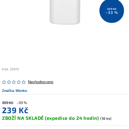
359 Kč
–33 %
Kód:
33810
Neohodnoceno
Značka:
Wenko
359 Kč
–33 %
239 Kč
ZBOŽÍ NA SKLADĚ (expedice do 24 hodin)
(18 ks)