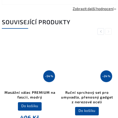
Zobrazit další hodnocení
SOUVISEJÍCÍ PRODUKTY
Previous
Next
–54 %
–24 %
Masážní válec PREMIUM na
Ruční sprchový set pro
fascii, modrý
umyvadlo, přenosný gadget
z nerezové oceli
Do košíku
Do košíku
406 Kč