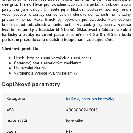
designu, hrnek Hexa
pro ukládání zubních kartáčků a trubiček zubní
pasty vás jistě osloví. Umístěte jej v blízkosti podložek tak, aby ráno i
večer pečovali o zdravý úsměv všichni členové domácnosti měli snadný
přístup k němu.
Hexa hrnek
byl vytvořen pro uživatele, kteří oceňují
kombinaci
jednoduchosti a funkčnosti
. Výrobek je vyroben
z vysoce
kvalitní keramiky v klasické bílé barvě.
Skladovací nádoba na zubní
kartáčky a trubky na zubní pastu
o rozměrech
6,5 x 9 x 6,5 cm
bude
perfektně prezentována s dalšími koupelnami ze stejné série.
Vlastnosti produktu:
Hrnek Hexa na zubní kartáček a zubní pastu.
Čtvercový tvar s estetickým zaoblením.
Univerzální design.
Vyrobeno z vysoce kvalitní keramiky.
Doplňkové parametry
Kategorie
:
Kelímky na zubní kartáčky
EAN
:
4008838246016
materiál 2
:
keramika
vzor
:
bílá