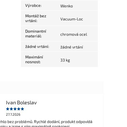
Výrobce
:
Wenko
Montáž bez
Vacuum-Loc
vrtání
:
Dominantní
chromová ocel
materiál
:
žádné vrtání
:
žádné vrtání
Maximání
33 kg
nosnost
:
Ivan Boleslav
27.7.2026
hlo bez problémů. Rychlé dodání, produkt odpovídá
opisu a jsme s ním maximálně spokojeni.