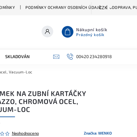
DMÍNKY
PODMÍNKY OCHRANY OSOBNÍCH ÚDAJŮ
DOPRAVA, PL
CZK
Nákupní košík
Prázdný košík
SKLADOVÁNÍ A ČIŠTĚNÍ
PŘÍSLUŠENSTVÍ
00420 234280918
ŠATNÍK
ocel, Vacuum-Loc
ÍMEK NA ZUBNÍ KARTÁČKY
AZZO, CHROMOVÁ OCEL,
UUM-LOC
5
Značka:
WENKO
Neohodnoceno