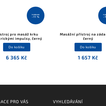
7 199 Kč
1 
–11 %
–
ístroj pro masáž krku
Masážní přístroj na záda 
trickými impulsy, černý
černý
Do košíku
Do košíku
6 365 Kč
1 657 Kč
ACE PRO VÁS
VYHLEDÁVÁNÍ