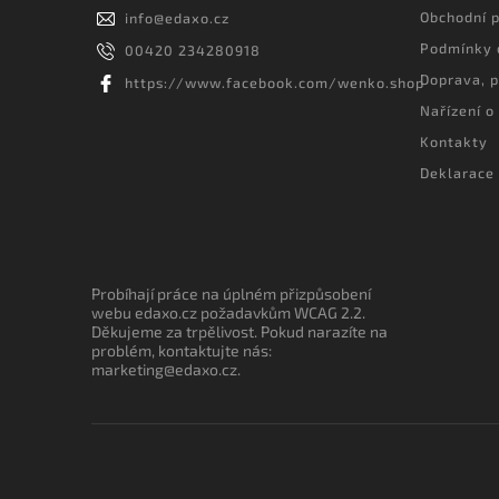
Obchodní 
info
@
edaxo.cz
Podmínky 
00420 234280918
Doprava, p
https://www.facebook.com/wenko.shop
Nařízení o
Kontakty
Deklarace 
Probíhají práce na úplném přizpůsobení
webu edaxo.cz požadavkům WCAG 2.2.
Děkujeme za trpělivost. Pokud narazíte na
problém, kontaktujte nás:
marketing@edaxo.cz.