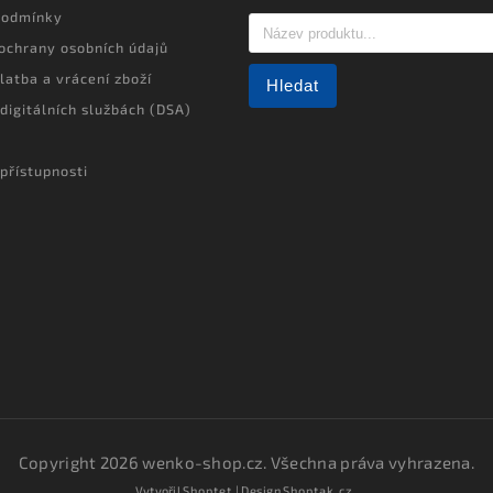
podmínky
ochrany osobních údajů
latba a vrácení zboží
Hledat
 digitálních službách (DSA)
přístupnosti
Copyright 2026
wenko-shop.cz
. Všechna práva vyhrazena.
Vytvořil
Shoptet
| Design
Shoptak.cz.