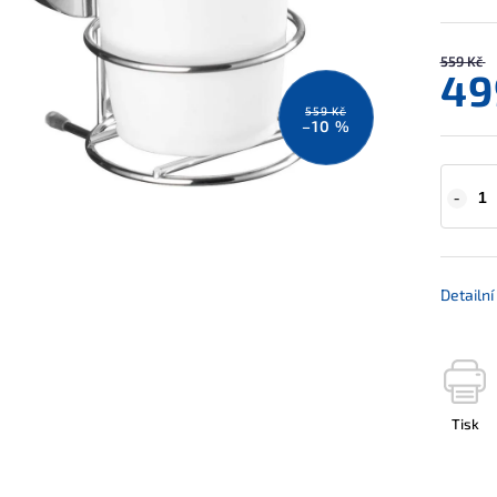
559 Kč
49
559 Kč
–10 %
Detailn
Tisk