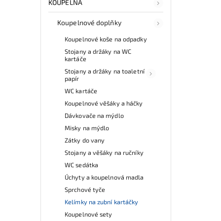
KOUPELNA
Koupelnové doplňky
Koupelnové koše na odpadky
Stojany a držáky na WC
kartáče
Stojany a držáky na toaletní
papír
WC kartáče
Koupelnové věšáky a háčky
Dávkovače na mýdlo
Misky na mýdlo
Zátky do vany
Stojany a věšáky na ručníky
WC sedátka
Úchyty a koupelnová madla
Sprchové tyče
Kelímky na zubní kartáčky
Koupelnové sety