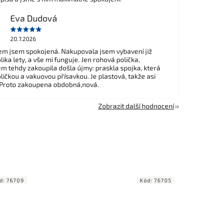
Eva Dudová
20.7.2026
m jsem spokojená. Nakupovala jsem vybavení již
ika lety, a vše mi funguje. Jen rohová polička,
em tehdy zakoupila došla újmy: praskla spojka, která
ličkou a vakuovou přísavkou. Je plastová, takže asi
 Proto zakoupena obdobná,nová.
Zobrazit další hodnocení
d:
76709
Kód:
76705