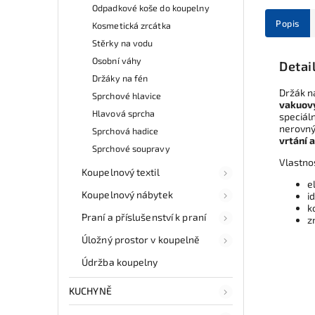
Odpadkové koše do koupelny
Popis
Kosmetická zrcátka
Stěrky na vodu
Osobní váhy
Detai
Držáky na fén
Držák n
Sprchové hlavice
vakuov
Hlavová sprcha
speciáln
nerovný
Sprchová hadice
vrtání a
Sprchové soupravy
Vlastno
Koupelnový textil
e
Koupelnový nábytek
i
k
Praní a příslušenství k praní
z
Úložný prostor v koupelně
Údržba koupelny
KUCHYNĚ