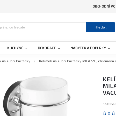
OBCHODNÍ PO
Hledat
KUCHYNĚ
DEKORACE
NÁBYTEK A DOPLŇKY
 na zubní kartáčky
/
Kelímek na zubní kartáčky MILAZZO, chromová 
KEL
MIL
VAC
Kód:
656