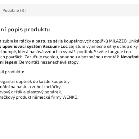
Podobné (3)
lní popis produktu
a zubní kartáčky a pastu ze série koupelnových doplňků MILAZZO. Uniká
ý upevňovací systém Vacuum-Loc
zajišťuje výjimečně silný úchop díky
í pumpě, která nasává vzduch a vytváří podtlak. Skvěle funguje i na
ch površích. Zaručuje rychlou, snadnou a bezpečnou montáž.
Nevyžad
ni lepení.
Demontáž nezanechává stopy.
sti produktu:
legantní doplněk do každé koupelny,
deální na pastu a zubní kartáčky,
ovový držák a plastový pohárek,
načkový produkt německé firmy WENKO.