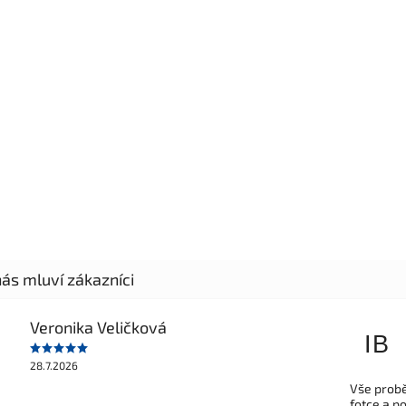
Veronika Veličková
IB
28.7.2026
Vše probě
fotce a p