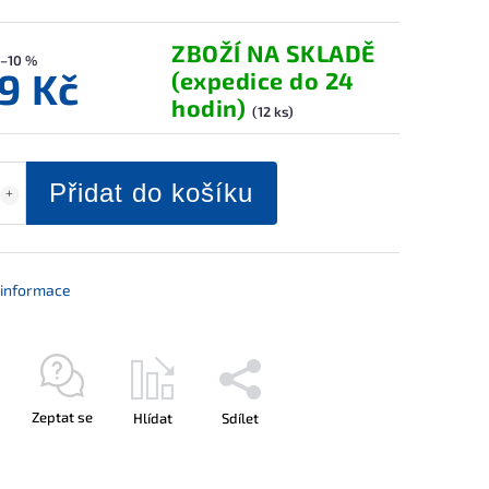
ZBOŽÍ NA SKLADĚ
–10 %
9 Kč
(expedice do 24
hodin)
(12 ks)
Přidat do košíku
í informace
Zeptat se
Hlídat
Sdílet