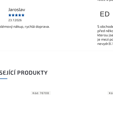
Jaroslav
ED
23.7.2026
lémový nákup, rychlá doprava.
S obchode
před někol
kterou js
je mezi po
nevydrží.
SEJÍCÍ PRODUKTY
Kód:
76708
Kó