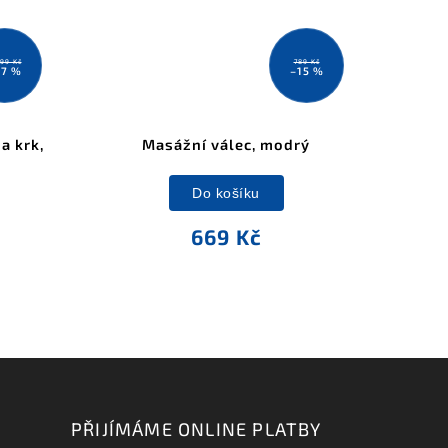
999 Kč
789 Kč
17 %
–15 %
a krk,
Masážní válec, modrý
Do košíku
669 Kč
PŘIJÍMÁME ONLINE PLATBY