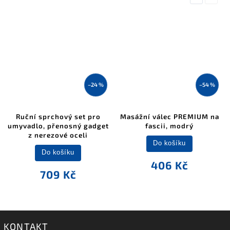
–24 %
–54 %
Ruční sprchový set pro
Masážní válec PREMIUM na
umyvadlo, přenosný gadget
fascii, modrý
z nerezové oceli
Do košíku
Do košíku
406 Kč
709 Kč
KONTAKT