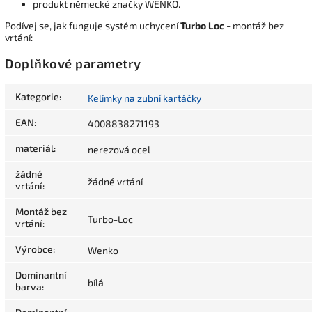
produkt německé značky WENKO.
Podívej se, jak funguje systém uchycení
Turbo Loc
- montáž bez
vrtání:
Doplňkové parametry
Kategorie
:
Kelímky na zubní kartáčky
EAN
:
4008838271193
materiál
:
nerezová ocel
žádné
žádné vrtání
vrtání
:
Montáž bez
Turbo-Loc
vrtání
:
Výrobce
:
Wenko
Dominantní
bílá
barva
: