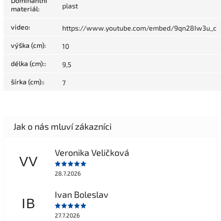
Dominantní
plast
materiál
:
video
:
https://www.youtube.com/embed/9qn28Iw3u_c
výška (cm)
:
10
délka (cm):
:
9,5
šírka (cm):
:
7
Veronika Veličková
VV
28.7.2026
Ivan Boleslav
IB
27.7.2026