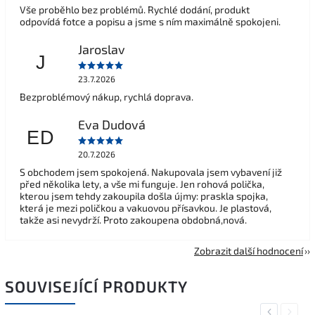
Vše proběhlo bez problémů. Rychlé dodání, produkt
odpovídá fotce a popisu a jsme s ním maximálně spokojeni.
Jaroslav
J
23.7.2026
Bezproblémový nákup, rychlá doprava.
Eva Dudová
ED
20.7.2026
S obchodem jsem spokojená. Nakupovala jsem vybavení již
před několika lety, a vše mi funguje. Jen rohová polička,
kterou jsem tehdy zakoupila došla újmy: praskla spojka,
která je mezi poličkou a vakuovou přísavkou. Je plastová,
takže asi nevydrží. Proto zakoupena obdobná,nová.
Zobrazit další hodnocení
SOUVISEJÍCÍ PRODUKTY
Previous
Next