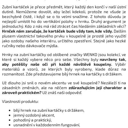
Zubní kartáček je přece předmět, který každý den končí v naší ústní
dutině. Nemůžeme dovolit, aby ležel kdekoli, protože ne všude je
bezchybně čistě, i když se o to velmi snažíme. Z tohoto důvodu je
nejlepší umístit ho do vertikální polohy v hrnku. Druhý argument je
jednoduchý. Kdo z nás má rád ztrácet čas hledáním základních věcí?
Hrnček nám zaručuje, že kartáček bude vždy tam, kde vždy.
Dalším
plusem vlastnictví takového prvku v koupelně je prostě jeho využití
jako ozdoby našeho interiéru, určitého zpestření. Stejně jako hezké
ručníky nebo dávkovače mýdla.
Hrnky na zubní kartáčky od oblíbené značky WENKO jsou kolekcí, ve
které si každý vybere něco pro sebe. Všechny byly
navrženy tak,
aby potěšily naše oči při každé návštěvě koupelny.
Výběr
materiálů a vzorů, ze kterých byly vyrobeny, klade důraz na
rozmanitost. Zde představujeme bílý hrnek na kartáčky s držákem.
Už dlouho jsi snil o novém akcentu ve své koupelně? Nezáleží ti na
zásadních změnách, ale na něčem
zdůrazňujícím její charakter a
zároveň praktickém?
Už znáš naši odpověď.
Vlastnosti produktu:
bílý hrnek na zubní kartáčky s držákem,
jemný ozdobný akcent,
pohodlný a praktický,
usnadnění v každodenním fungování,