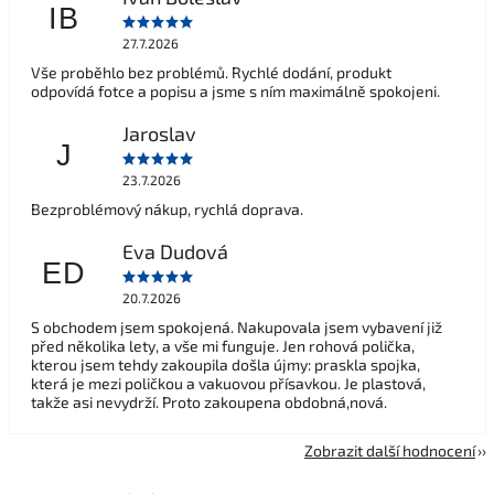
IB
27.7.2026
Vše proběhlo bez problémů. Rychlé dodání, produkt
odpovídá fotce a popisu a jsme s ním maximálně spokojeni.
Jaroslav
J
23.7.2026
Bezproblémový nákup, rychlá doprava.
Eva Dudová
ED
20.7.2026
S obchodem jsem spokojená. Nakupovala jsem vybavení již
před několika lety, a vše mi funguje. Jen rohová polička,
kterou jsem tehdy zakoupila došla újmy: praskla spojka,
která je mezi poličkou a vakuovou přísavkou. Je plastová,
takže asi nevydrží. Proto zakoupena obdobná,nová.
Zobrazit další hodnocení