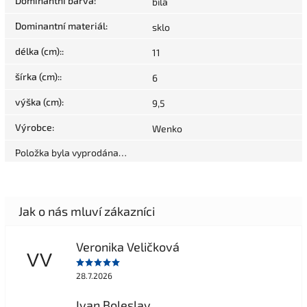
Dominantní barva
:
bílá
Dominantní materiál
:
sklo
délka (cm):
:
11
šírka (cm):
:
6
výška (cm)
:
9,5
Výrobce
:
Wenko
Položka byla vyprodána…
Veronika Veličková
VV
28.7.2026
Ivan Boleslav