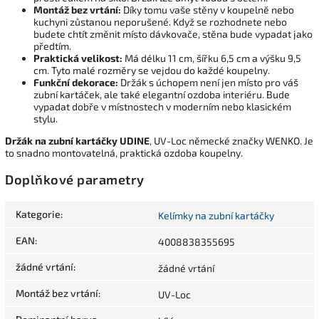
Montáž bez vrtání:
Díky tomu vaše stěny v koupelně nebo
kuchyni zůstanou neporušené. Když se rozhodnete nebo
budete chtít změnit místo dávkovače, stěna bude vypadat jako
předtím.
Praktická velikost:
Má délku 11 cm, šířku 6,5 cm a výšku 9,5
cm. Tyto malé rozměry se vejdou do každé koupelny.
Funkční dekorace:
Držák s úchopem není jen místo pro váš
zubní kartáček, ale také elegantní ozdoba interiéru. Bude
vypadat dobře v místnostech v moderním nebo klasickém
stylu.
Držák na zubní kartáčky UDINE
, UV-Loc německé značky WENKO. Je
to snadno montovatelná, praktická ozdoba koupelny.
Doplňkové parametry
Kategorie
:
Kelímky na zubní kartáčky
EAN
:
4008838355695
žádné vrtání
:
žádné vrtání
Montáž bez vrtání
:
UV-Loc