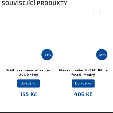
SOUVISEJÍCÍ PRODUKTY
Previous
Next
–59 %
–54 %
Wellness masážní kartáč
Masážní válec PREMIUM na
2v1, hnědý
fascii, modrý
Do košíku
Do košíku
155 Kč
406 Kč