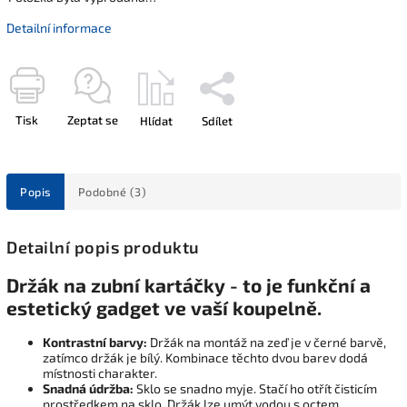
Detailní informace
Tisk
Zeptat se
Hlídat
Sdílet
Popis
Podobné (3)
Detailní popis produktu
Držák na zubní kartáčky - to je funkční a
estetický gadget ve vaší koupelně.
Kontrastní barvy:
Držák na montáž na zeď je v černé barvě,
zatímco držák je bílý. Kombinace těchto dvou barev dodá
místnosti charakter.
Snadná údržba:
Sklo se snadno myje. Stačí ho otřít čisticím
prostředkem na sklo. Držák lze umýt vodou s octem.