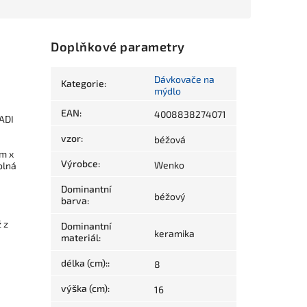
Doplňkové parametry
Dávkovače na
Kategorie
:
mýdlo
EAN
:
4008838274071
ADI
vzor
:
béžová
m x
Výrobce
:
Wenko
olná
Dominantní
béžový
barva
:
 z
Dominantní
keramika
materiál
:
délka (cm):
:
8
výška (cm)
:
16