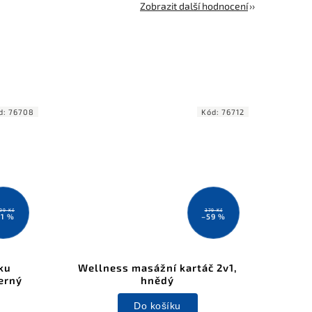
Zobrazit další hodnocení
d:
76708
Kód:
76712
199 Kč
379 Kč
11 %
–59 %
ku
Wellness masážní kartáč 2v1,
erný
hnědý
Do košíku