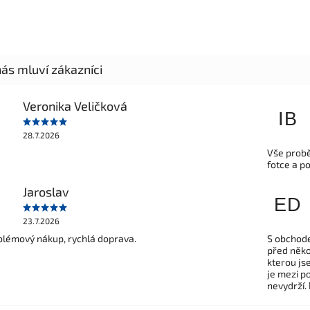
Veronika Veličková
IB
28.7.2026
Vše probě
fotce a p
Jaroslav
ED
23.7.2026
lémový nákup, rychlá doprava.
S obchode
před někol
kterou js
je mezi po
nevydrží.