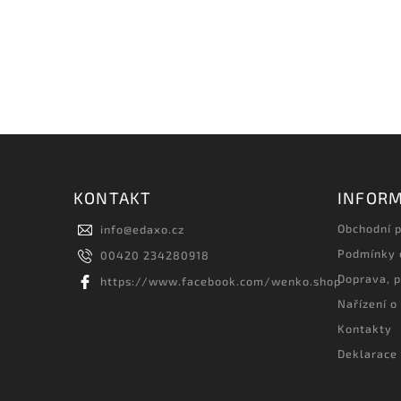
KONTAKT
INFORM
Obchodní 
info
@
edaxo.cz
Podmínky 
00420 234280918
Doprava, p
https://www.facebook.com/wenko.shop
Nařízení o
Kontakty
Deklarace 