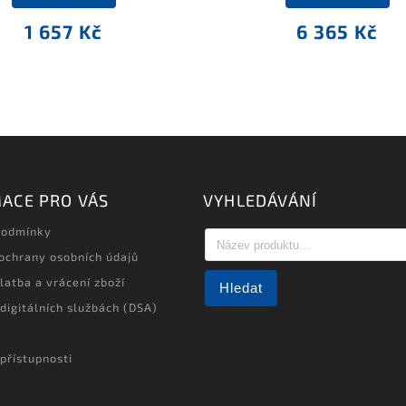
1 657 Kč
6 365 Kč
ACE PRO VÁS
VYHLEDÁVÁNÍ
podmínky
ochrany osobních údajů
latba a vrácení zboží
Hledat
 digitálních službách (DSA)
přístupnosti