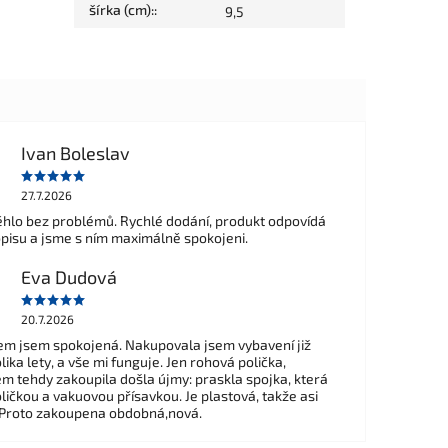
šírka (cm):
:
9,5
Ivan Boleslav
27.7.2026
hlo bez problémů. Rychlé dodání, produkt odpovídá
opisu a jsme s ním maximálně spokojeni.
Eva Dudová
20.7.2026
m jsem spokojená. Nakupovala jsem vybavení již
ika lety, a vše mi funguje. Jen rohová polička,
em tehdy zakoupila došla újmy: praskla spojka, která
ličkou a vakuovou přísavkou. Je plastová, takže asi
 Proto zakoupena obdobná,nová.