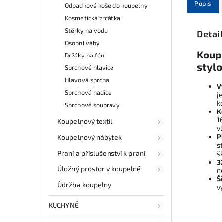
Popis
Odpadkové koše do koupelny
Kosmetická zrcátka
Stěrky na vodu
Detai
Osobní váhy
Koup
Držáky na fén
styl
Sprchové hlavice
Hlavová sprcha
V
Sprchová hadice
j
k
Sprchové soupravy
K
1
Koupelnový textil
v
P
Koupelnový nábytek
s
Praní a příslušenství k praní
š
3
Úložný prostor v koupelně
n
Š
Údržba koupelny
v
KUCHYNĚ