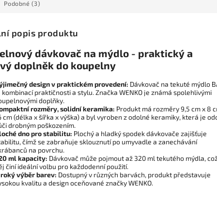
Podobné (3)
lní popis produktu
elnový dávkovač na mýdlo - praktický a
ový doplněk do koupelny
ýjimečný design v praktickém provedení:
Dávkovač na tekuté mýdlo B
e kombinací praktičnosti a stylu. Značka WENKO je známá spolehlivými
oupelnovými doplňky.
ompaktní rozměry, solidní keramika:
Produkt má rozměry 9,5 cm x 8 c
6 cm (délka x šířka x výška) a byl vyroben z odolné keramiky, která je od
ůči drobným poškozením.
loché dno pro stabilitu:
Plochý a hladký spodek dávkovače zajišťuje
tabilitu, čímž se zabraňuje sklouznutí po umyvadle a zanechávání
krábanců na povrchu.
20 ml kapacity:
Dávkovač může pojmout až 320 ml tekutého mýdla, což
ěj činí ideální volbu pro každodenní použití.
iroký výběr barev:
Dostupný v různých barvách, produkt představuje
ysokou kvalitu a design oceňované značky WENKO.