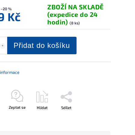
ZBOŽÍ NA SKLADĚ
–20 %
9 Kč
(expedice do 24
hodin)
(8 ks)
Přidat do košíku
í informace
Zeptat se
Hlídat
Sdílet