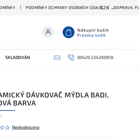
DMÍNKY
PODMÍNKY OCHRANY OSOBNÍCH ÚDAJŮ
DOPRAVA, PL
CZK
Nákupní košík
Prázdný košík
SKLADOVÁNÍ A ČIŠTĚNÍ
PŘÍSLUŠENSTVÍ
00420 234280918
ŠATNÍK
AMICKÝ DÁVKOVAČ MÝDLA BADI,
OVÁ BARVA
41
Neohodnoceno