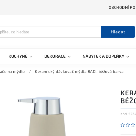
OBCHODNÍ PO
Hledat
KUCHYNĚ
DEKORACE
NÁBYTEK A DOPLŇKY
ače na mýdlo
/
Keramický dávkovač mýdla BADI, béžová barva
KER
BÉŽ
Kód:
522