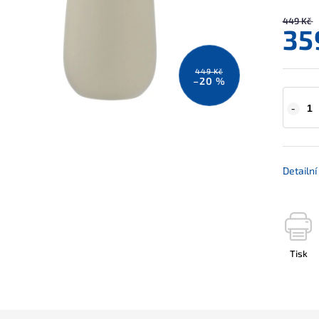
449 Kč
35
449 Kč
–20 %
Detailn
Tisk