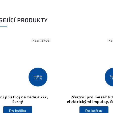
SEJÍCÍ PRODUKTY
Kód:
76709
Kó
1 999 Kč
7 
–17 %
–
í přístroj na záda a krk,
Přístroj pro masáž kr
černý
elektrickými impulsy, č
Do košíku
Do košíku