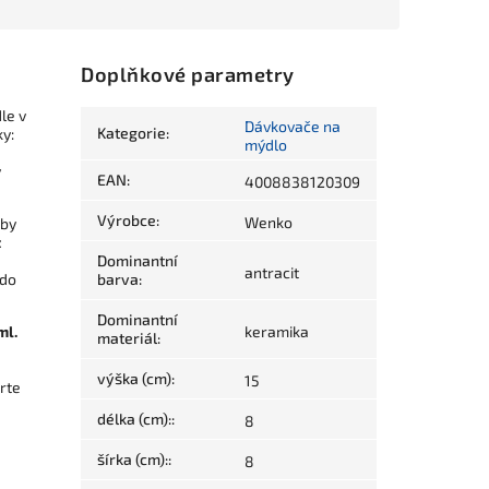
Doplňkové parametry
le v
Dávkovače na
Kategorie
:
y:
mýdlo
y
EAN
:
4008838120309
Výrobce
:
Wenko
 by
z
Dominantní
antracit
 do
barva
:
Dominantní
ml.
keramika
materiál
:
výška (cm)
:
15
rte
délka (cm):
:
8
šírka (cm):
:
8