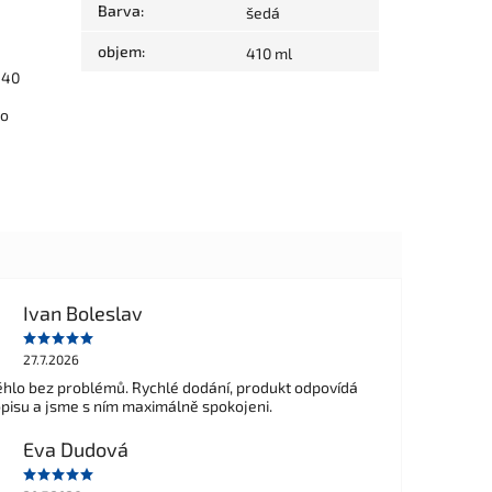
Barva
:
šedá
objem
:
410 ml
440
ho
Ivan Boleslav
27.7.2026
hlo bez problémů. Rychlé dodání, produkt odpovídá
opisu a jsme s ním maximálně spokojeni.
Eva Dudová