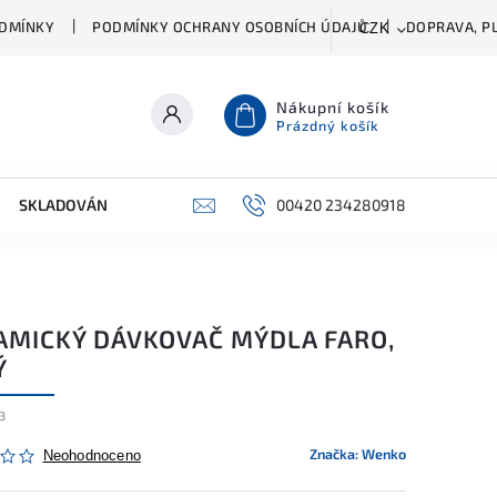
DMÍNKY
PODMÍNKY OCHRANY OSOBNÍCH ÚDAJŮ
DOPRAVA, PL
CZK
Nákupní košík
Prázdný košík
SKLADOVÁNÍ A ČIŠTĚNÍ
PŘÍSLUŠENSTVÍ
00420 234280918
ŠATNÍK
AMICKÝ DÁVKOVAČ MÝDLA FARO,
Ý
3
Značka:
Wenko
Neohodnoceno