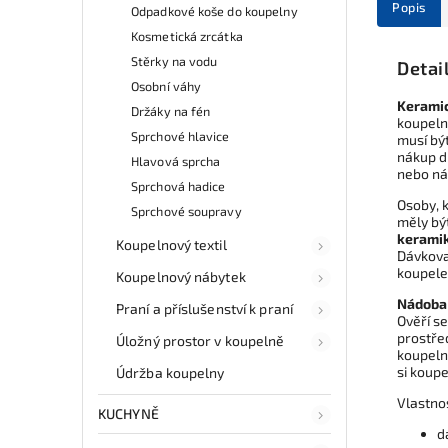
Popis
Odpadkové koše do koupelny
Kosmetická zrcátka
Stěrky na vodu
Detai
Osobní váhy
Kerami
Držáky na fén
koupeln
Sprchové hlavice
musí bý
nákup d
Hlavová sprcha
nebo ná
Sprchová hadice
Osoby, 
Sprchové soupravy
měly bý
keramik
Koupelnový textil
Dávkova
koupelen
Koupelnový nábytek
Nádoba 
Praní a příslušenství k praní
Ověří s
prostřed
Úložný prostor v koupelně
koupeln
si koup
Údržba koupelny
Vlastno
KUCHYNĚ
d