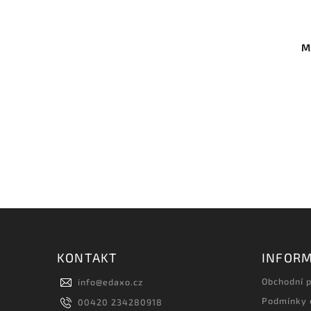
M
KONTAKT
INFORM
Obchodní 
info
@
edaxo.cz
Podmínky 
00420 234280918