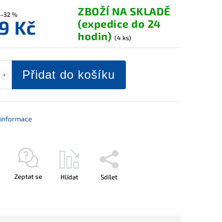
ZBOŽÍ NA SKLADĚ
–32 %
9 Kč
(expedice do 24
hodin)
(4 ks)
Přidat do košíku
í informace
Zeptat se
Hlídat
Sdílet