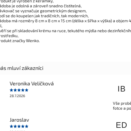
rodukt je vyroben z keramiky,
ádoba je odolná a zároveň snadno čistitelná,
ávkovač se vyznačuje geometrickým designem,
odí se do koupelen jak tradičních, tak moderních,
ádoba má rozměry 8 cm x 8 cm x 15 cm (délka x šířka x výška) a objem 
l,
věří se při skladování krému na ruce, tekutého mýdla nebo dezinfekční
rostředku,
rodukt značky Wenko.
Veronika Veličková
IB
28.7.2026
Vše probě
fotce a p
Jaroslav
ED