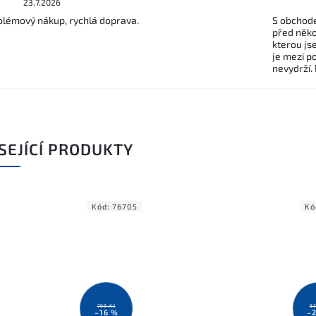
23.7.2026
lémový nákup, rychlá doprava.
S obchode
před někol
kterou js
je mezi po
nevydrží.
SEJÍCÍ PRODUKTY
Kód:
76705
Kó
799 Kč
93
–16 %
–