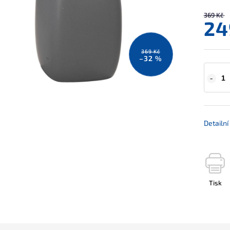
369 Kč
24
369 Kč
–32 %
Detailn
Tisk