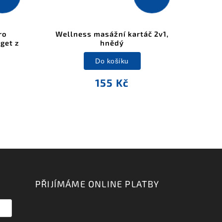
ro
Wellness masážní kartáč 2v1,
get z
hnědý
Do košíku
155 Kč
PŘIJÍMÁME ONLINE PLATBY