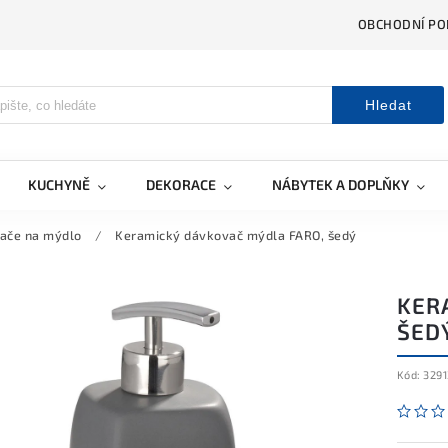
OBCHODNÍ PO
Hledat
KUCHYNĚ
DEKORACE
NÁBYTEK A DOPLŇKY
ače na mýdlo
/
Keramický dávkovač mýdla FARO, šedý
KER
ŠED
Kód:
3291