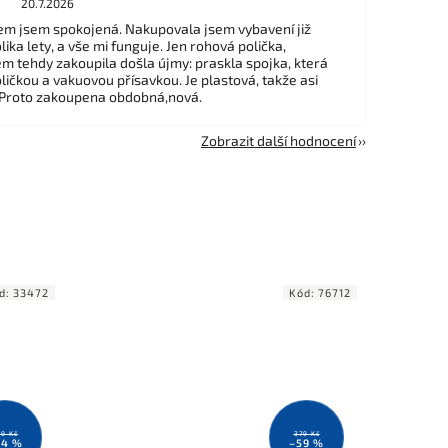
20.7.2026
m jsem spokojená. Nakupovala jsem vybavení již
ika lety, a vše mi funguje. Jen rohová polička,
em tehdy zakoupila došla újmy: praskla spojka, která
ličkou a vakuovou přísavkou. Je plastová, takže asi
 Proto zakoupena obdobná,nová.
Zobrazit další hodnocení
d:
33472
Kód:
76712
9 Kč
379 Kč
24 %
–59 %