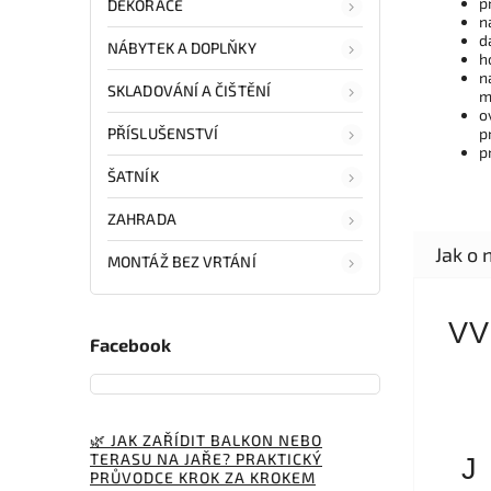
p
DEKORACE
n
d
NÁBYTEK A DOPLŇKY
h
n
SKLADOVÁNÍ A ČIŠTĚNÍ
m
o
PŘÍSLUŠENSTVÍ
p
p
ŠATNÍK
ZAHRADA
MONTÁŽ BEZ VRTÁNÍ
VV
Facebook
🌿 JAK ZAŘÍDIT BALKON NEBO
TERASU NA JAŘE? PRAKTICKÝ
J
PRŮVODCE KROK ZA KROKEM