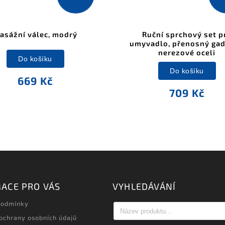
asážní válec, modrý
Ruční sprchový set p
umyvadlo, přenosný gad
nerezové oceli
Do košíku
Do košíku
669 Kč
709 Kč
ACE PRO VÁS
VYHLEDÁVÁNÍ
podmínky
ochrany osobních údajů