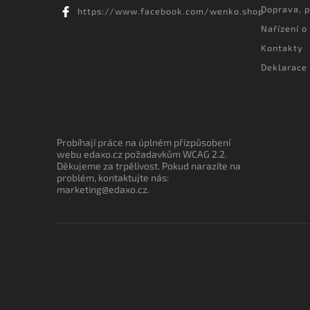
Doprava, p
https://www.facebook.com/wenko.shop
Nařízení o
Kontakty
Deklarace 
Probíhají práce na úplném přizpůsobení
webu edaxo.cz požadavkům WCAG 2.2.
Děkujeme za trpělivost. Pokud narazíte na
problém, kontaktujte nás:
marketing@edaxo.cz.