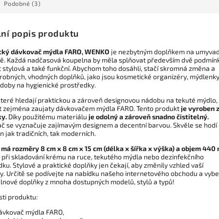
Podobné (3)
lní popis produktu
cký dávkovač mýdla FARO, WENKO
je nezbytným doplňkem na umyvad
ě. Každá nadčasová koupelna by měla splňovat především dvě podmínk
t stylová a také funkční. Abychom toho dosáhli, stačí skromná změna a
robných, vhodných doplňků, jako jsou kosmetické organizéry, mýdlenk
doby na hygienické prostředky.
které hledají praktickou a zároveň designovou nádobu na tekuté mýdlo,
t zejména zaujaty dávkovačem mýdla FARO. Tento produkt
je vyroben 
y.
Díky použitému materiálu
je odolný a zároveň snadno čistitelný.
č se vyznačuje zajímavým designem a decentní barvou. Skvěle se hodí
 jak tradičních, tak moderních.
má rozměry 8 cm x 8 cm x 15 cm (délka x šířka x výška) a objem 440 
e při skladování krému na ruce, tekutého mýdla nebo dezinfekčního
ku. Stylové a praktické doplňky jen čekají, aby změnily vzhled vaší
y. Určitě se podívejte na nabídku našeho internetového obchodu a vybe
elnové doplňky z mnoha dostupných modelů, stylů a typů!
sti produktu:
ávkovač mýdla FARO,