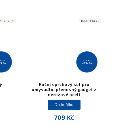
d:
76705
Kód:
33472
89 Kč
939 Kč
15 %
–24 %
ý
Ruční sprchový set pro
umyvadlo, přenosný gadget z
nerezové oceli
Do košíku
709 Kč