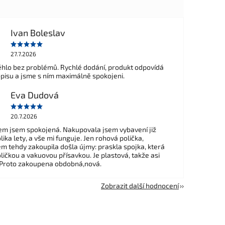
Ivan Boleslav
27.7.2026
hlo bez problémů. Rychlé dodání, produkt odpovídá
opisu a jsme s ním maximálně spokojeni.
Eva Dudová
20.7.2026
m jsem spokojená. Nakupovala jsem vybavení již
ika lety, a vše mi funguje. Jen rohová polička,
em tehdy zakoupila došla újmy: praskla spojka, která
ličkou a vakuovou přísavkou. Je plastová, takže asi
 Proto zakoupena obdobná,nová.
Zobrazit další hodnocení