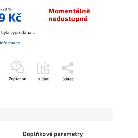
–20 %
Momentálně
9 Kč
nedostupné
a byla vyprodána…
í informace
Zeptat se
Hlídat
Sdílet
Doplňkové parametry