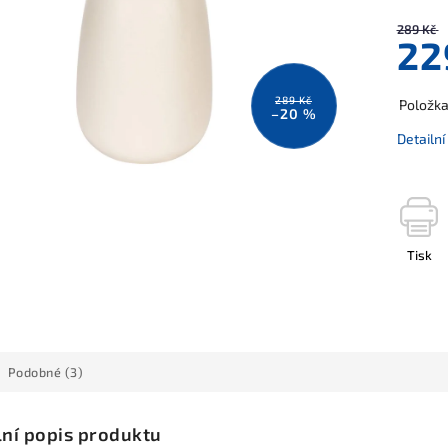
289 Kč
22
289 Kč
Položk
–20 %
Detailn
Tisk
Podobné (3)
lní popis produktu