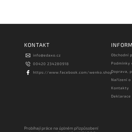
KONTAKT
INFORM
Obchodní 
info
@
edaxo.cz
Podmínky 
00420 234280918
Doprava, p
https://www.facebook.com/wenko.shop
Nařízení o
Kontakty
Deklarace 
Probíhají práce na úplném přizpůsobení