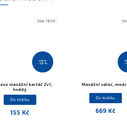
Kód:
76712
Kó
379 Kč
7
–59 %
–
ess masážní kartáč 2v1,
Masážní válec, modr
hnědý
Do košíku
Do košíku
669 Kč
155 Kč