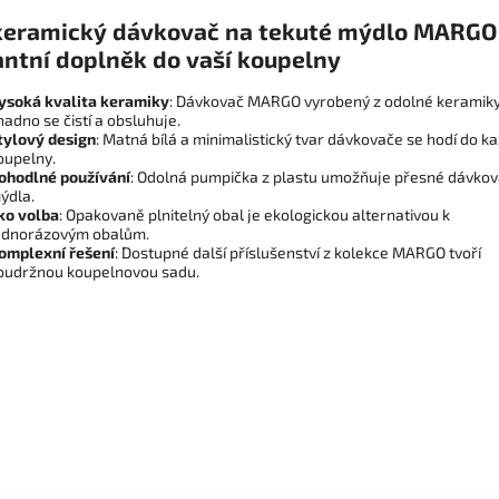
 keramický dávkovač na tekuté mýdlo MARGO
antní doplněk do vaší koupelny
ysoká kvalita keramiky
: Dávkovač MARGO vyrobený z odolné keramiky
nadno se čistí a obsluhuje.
tylový design
: Matná bílá a minimalistický tvar dávkovače se hodí do k
oupelny.
ohodlné používání
: Odolná pumpička z plastu umožňuje přesné dávkov
ýdla.
ko volba
: Opakovaně plnitelný obal je ekologickou alternativou k
ednorázovým obalům.
omplexní řešení
: Dostupné další příslušenství z kolekce MARGO tvoří
oudržnou koupelnovou sadu.