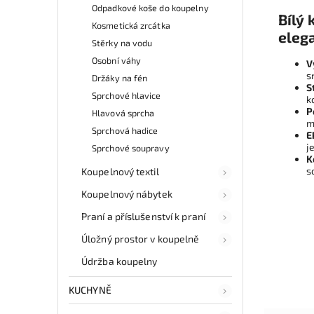
Odpadkové koše do koupelny
Bílý
Kosmetická zrcátka
eleg
Stěrky na vodu
Osobní váhy
V
s
Držáky na fén
S
Sprchové hlavice
k
P
Hlavová sprcha
m
Sprchová hadice
E
j
Sprchové soupravy
K
s
Koupelnový textil
Koupelnový nábytek
Praní a příslušenství k praní
Úložný prostor v koupelně
Údržba koupelny
KUCHYNĚ