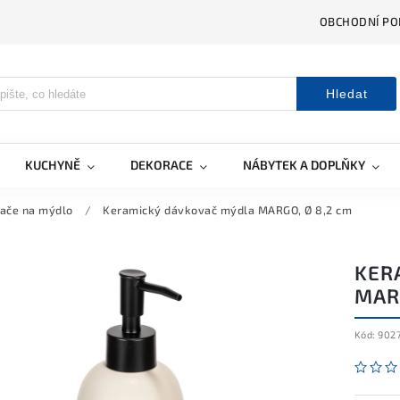
OBCHODNÍ PO
Hledat
KUCHYNĚ
DEKORACE
NÁBYTEK A DOPLŇKY
ače na mýdlo
/
Keramický dávkovač mýdla MARGO, Ø 8,2 cm
KER
MARG
Kód:
902