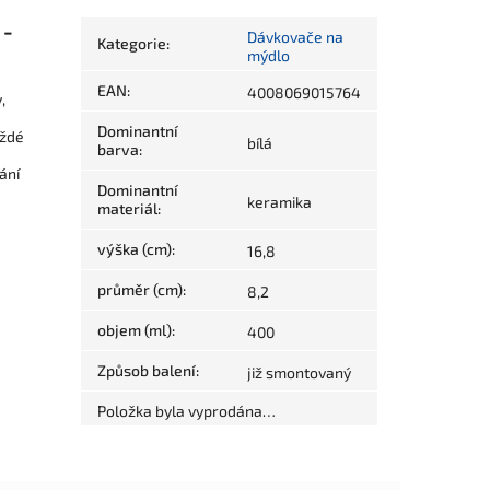
 -
Dávkovače na
Kategorie
:
mýdlo
EAN
:
4008069015764
,
Dominantní
aždé
bílá
barva
:
ání
Dominantní
keramika
materiál
:
výška (cm)
:
16,8
průměr (cm)
:
8,2
objem (ml)
:
400
Způsob balení
:
již smontovaný
Položka byla vyprodána…