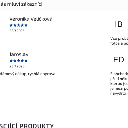
Veronika Veličková
IB
28.7.2026
Vše probě
fotce a p
Jaroslav
ED
23.7.2026
lémový nákup, rychlá doprava.
S obchode
před někol
kterou js
je mezi po
nevydrží.
SEJÍCÍ PRODUKTY