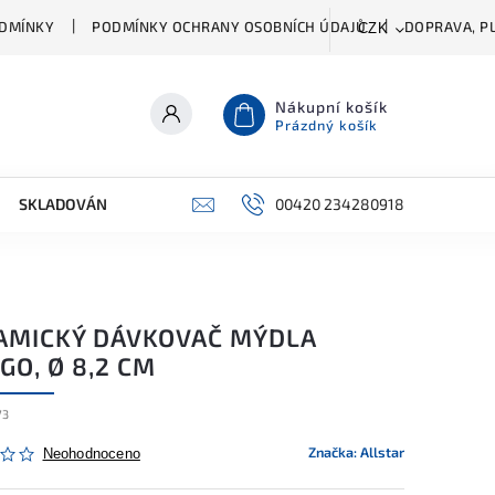
DMÍNKY
PODMÍNKY OCHRANY OSOBNÍCH ÚDAJŮ
DOPRAVA, PL
CZK
Nákupní košík
Prázdný košík
SKLADOVÁNÍ A ČIŠTĚNÍ
PŘÍSLUŠENSTVÍ
00420 234280918
ŠATNÍK
AMICKÝ DÁVKOVAČ MÝDLA
O, Ø 8,2 CM
73
Značka:
Allstar
Neohodnoceno