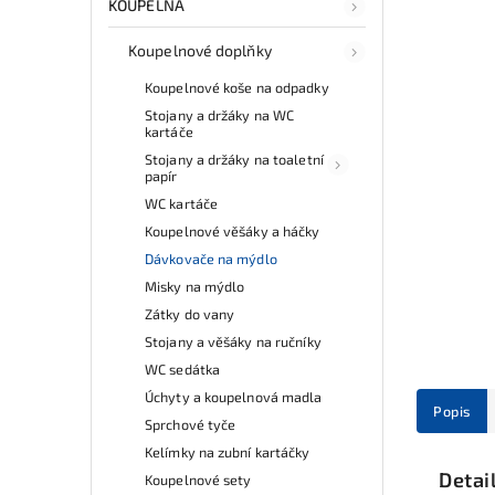
KOUPELNA
Koupelnové doplňky
Koupelnové koše na odpadky
Stojany a držáky na WC
kartáče
Stojany a držáky na toaletní
papír
WC kartáče
Koupelnové věšáky a háčky
Dávkovače na mýdlo
Misky na mýdlo
Zátky do vany
Stojany a věšáky na ručníky
WC sedátka
Úchyty a koupelnová madla
Popis
Sprchové tyče
Kelímky na zubní kartáčky
Detai
Koupelnové sety