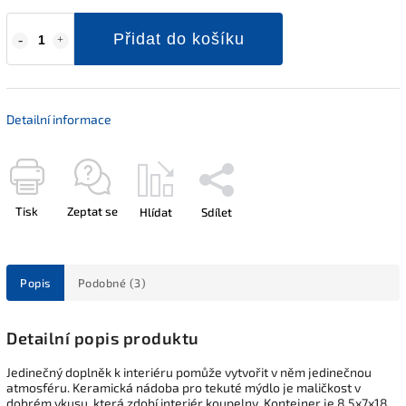
Přidat do košíku
Detailní informace
Tisk
Zeptat se
Hlídat
Sdílet
Popis
Podobné (3)
Detailní popis produktu
Jedinečný doplněk k interiéru pomůže vytvořit v něm jedinečnou
atmosféru. Keramická nádoba pro tekuté mýdlo je maličkost v
dobrém vkusu, která zdobí interiér koupelny. Kontejner je 8,5x7x18