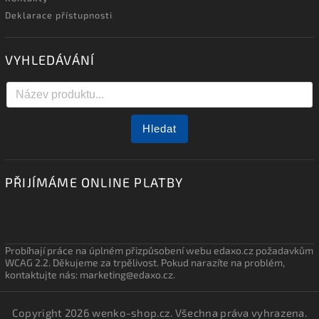
Deklarace přístupnosti
VYHLEDÁVÁNÍ
Hledat
PŘIJÍMÁME ONLINE PLATBY
Probíhají práce na úplném přizpůsobení webu edaxo.cz požadavkům
WCAG 2.2. Děkujeme za trpělivost. Pokud narazíte na problém,
kontaktujte nás: marketing@edaxo.cz.
Copyright 2026
wenko-shop.cz
. Všechna práva vyhrazena.