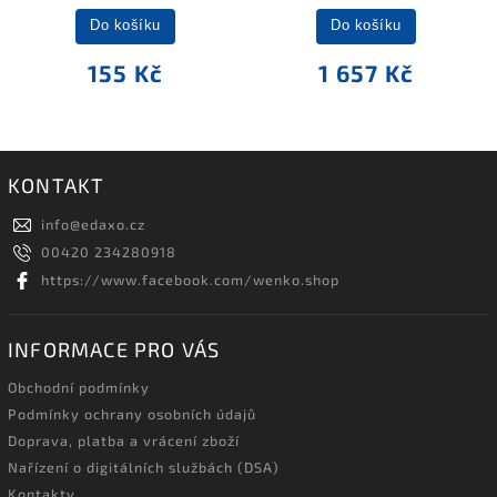
Do košíku
Do košíku
155 Kč
1 657 Kč
KONTAKT
info
@
edaxo.cz
00420 234280918
https://www.facebook.com/wenko.shop
INFORMACE PRO VÁS
Obchodní podmínky
Podmínky ochrany osobních údajů
Doprava, platba a vrácení zboží
Nařízení o digitálních službách (DSA)
Kontakty