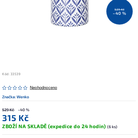
529 Kč
–40 %
Kód:
33539
Neohodnoceno
Značka:
Wenko
529 Kč
–40 %
315 Kč
ZBOŽÍ NA SKLADĚ (expedice do 24 hodin)
(6 ks)