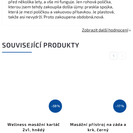
před několika lety, a vše mi funguje. Jen rohová polička,
kterou jsem tehdy zakoupila došla újmy: praskla spojka,
která je mezi poličkou a vakuovou přísavkou. Je plastová,
takže asi nevydrží. Proto zakoupena obdobná,nová.
Zobrazit další hodnocení
SOUVISEJÍCÍ PRODUKTY
Previous
Next
–59 %
–17 %
Wellness masážní kartáč
Masážní přístroj na záda a
2v1, hnědý
krk, černý