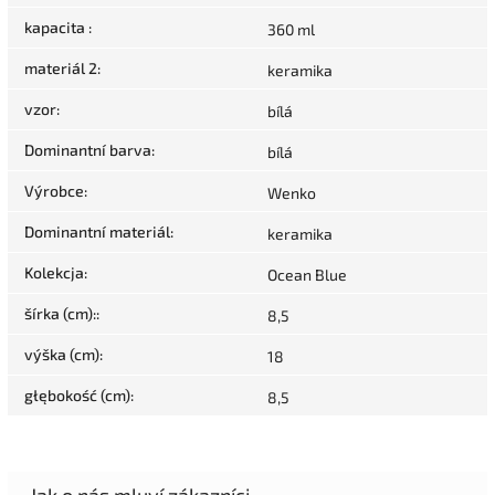
kapacita
:
360 ml
materiál 2
:
keramika
vzor
:
bílá
Dominantní barva
:
bílá
Výrobce
:
Wenko
Dominantní materiál
:
keramika
Kolekcja
:
Ocean Blue
šírka (cm):
:
8,5
výška (cm)
:
18
głębokość (cm)
:
8,5