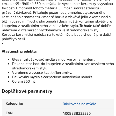
cm a udrží přibližně 360 ml mýdla. Je vyrobena z keramiky s vysokou
tvrdostí. Hmotnost tohoto materiálu umožní udržet stabilitu i
prázdný dávkovač. Přitahuje pozornost jemného, stylizovaného
rostlinného ornamentu v modré barvě a získává jídlo v kombinaci s
bílým pozadím. Trochu staromódní design dělá kontejner skvělý pro
koupelnu v rustikálním nebo venkovském stylu. To bude také dobře
nalezené v interiérech vyzdobených ve středomořském stylu.
Kercova keramická nádoba na tekuté mýdlo bude vhodná pro další
položky v sérii.
Vlastnosti produktu:
Elegantní dávkovač mýdla s modrým ornamentem.
Dokonale se hodí do koupelen v rustikálním, venkovském nebo
středomořském stylu.
Vyrobeno z vysoce kvalitní keramiky.
Dávkování mýdla s čerpadlem umístěným nahoře.
Objem 360 ml.
Doplňkové parametry
Kategorie
:
Dávkovače na mýdlo
EAN
:
4008838233320