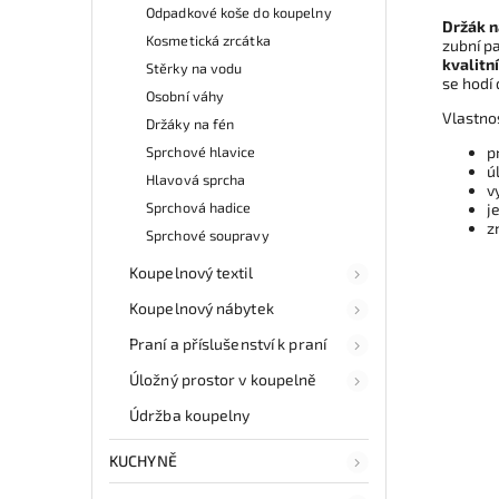
Odpadkové koše do koupelny
Držák n
Kosmetická zrcátka
zubní p
kvalitn
Stěrky na vodu
se hodí
Osobní váhy
Vlastno
Držáky na fén
Sprchové hlavice
p
ú
Hlavová sprcha
v
Sprchová hadice
j
z
Sprchové soupravy
Koupelnový textil
Koupelnový nábytek
Praní a příslušenství k praní
Úložný prostor v koupelně
Údržba koupelny
KUCHYNĚ