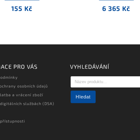
155 Kč
6 365 Kč
ACE PRO VÁS
VYHLEDÁVÁNÍ
podmínky
ochrany osobních údajů
latba a vrácení zboží
Hledat
 digitálních službách (DSA)
přístupnosti