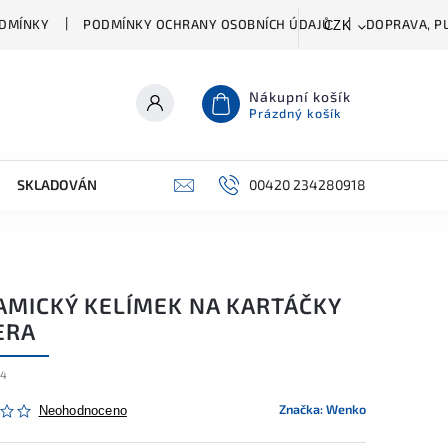
DMÍNKY
PODMÍNKY OCHRANY OSOBNÍCH ÚDAJŮ
DOPRAVA, PL
CZK
Nákupní košík
Prázdný košík
SKLADOVÁNÍ A ČIŠTĚNÍ
PŘÍSLUŠENSTVÍ
00420 234280918
ŠATNÍK
AMICKÝ KELÍMEK NA KARTÁČKY
ERA
44
Značka:
Wenko
Neohodnoceno