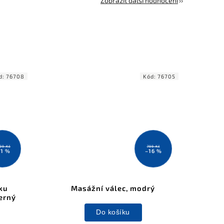
Zobrazit další hodnocení
d:
76708
Kód:
76705
199 Kč
799 Kč
11 %
–16 %
ku
Masážní válec, modrý
erný
Do košíku