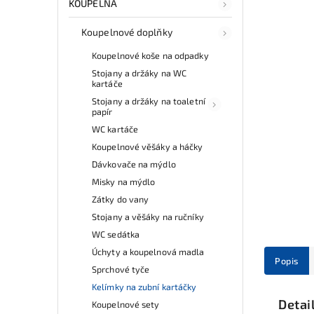
KOUPELNA
Koupelnové doplňky
Koupelnové koše na odpadky
Stojany a držáky na WC
kartáče
Stojany a držáky na toaletní
papír
WC kartáče
Koupelnové věšáky a háčky
Dávkovače na mýdlo
Misky na mýdlo
Zátky do vany
Stojany a věšáky na ručníky
WC sedátka
Úchyty a koupelnová madla
Popis
Sprchové tyče
Kelímky na zubní kartáčky
Detai
Koupelnové sety