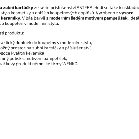
a zubní kartáčky
ze série příslušenství ASTERA. Hodí se také k uskladn
asty a kosmetiky a dalších koupelnových doplňků. Vyrobeno z
vysoce
í keramiky
. V bílé barvě s
moderním šedým motivem pampelišek.
Ideá
 do koupelen v moderním stylu.
sti produktu:
raktický doplněk do koupelny v moderním stylu,
ložný prostor na zubní kartáčky a příslušenství,
ysoce kvalitní keramika,
emný potisk s motivem pampelišek,
načkový produkt německé firmy WENKO.