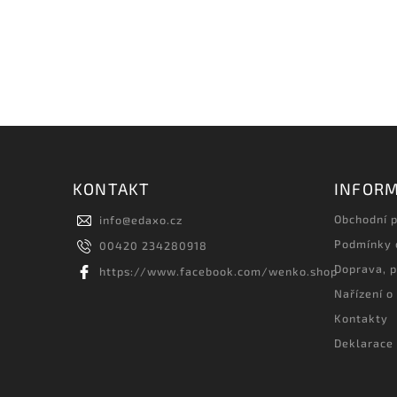
KONTAKT
INFORM
Obchodní 
info
@
edaxo.cz
Podmínky 
00420 234280918
Doprava, p
https://www.facebook.com/wenko.shop
Nařízení o
Kontakty
Deklarace 