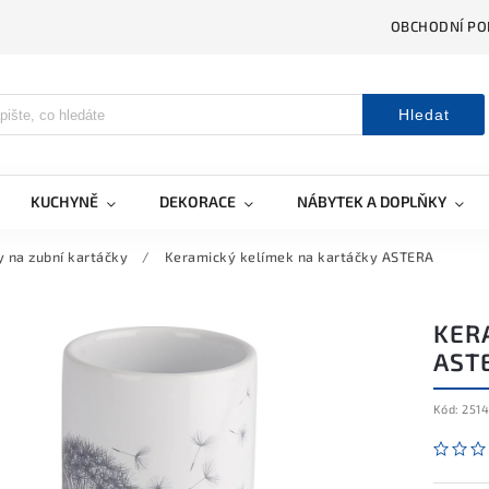
OBCHODNÍ PO
Hledat
KUCHYNĚ
DEKORACE
NÁBYTEK A DOPLŇKY
 na zubní kartáčky
/
Keramický kelímek na kartáčky ASTERA
KER
AST
Kód:
251