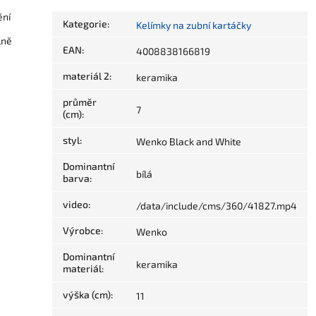
ění
Kategorie
:
Kelímky na zubní kartáčky
lně
EAN
:
4008838166819
materiál 2
:
keramika
průměr
7
(cm)
:
styl
:
Wenko Black and White
Dominantní
bílá
barva
:
video
:
/data/include/cms/360/41827.mp4
Výrobce
:
Wenko
Dominantní
keramika
materiál
:
výška (cm)
:
11