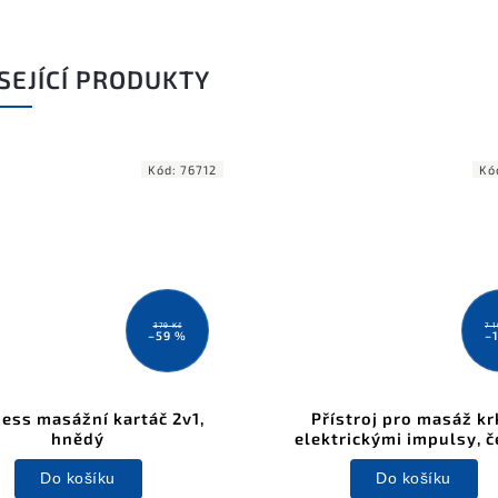
SEJÍCÍ PRODUKTY
Kód:
76712
Kó
379 Kč
7 
–59 %
–
ess masážní kartáč 2v1,
Přístroj pro masáž kr
hnědý
elektrickými impulsy, č
Do košíku
Do košíku