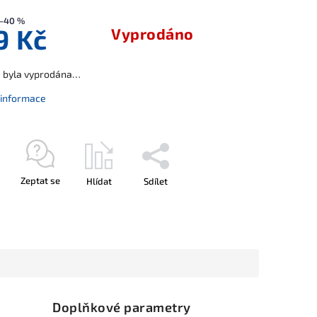
–40 %
9 Kč
Vyprodáno
a byla vyprodána…
í informace
Zeptat se
Hlídat
Sdílet
Doplňkové parametry