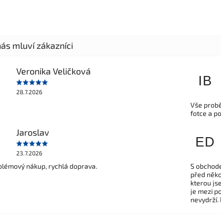
Veronika Veličková
IB
28.7.2026
Vše probě
fotce a p
Jaroslav
ED
23.7.2026
lémový nákup, rychlá doprava.
S obchode
před někol
kterou js
je mezi po
nevydrží.