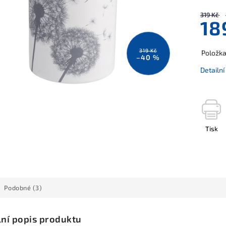
319 Kč
18
319 Kč
Položk
–40 %
Detailn
Tisk
Podobné (3)
lní popis produktu