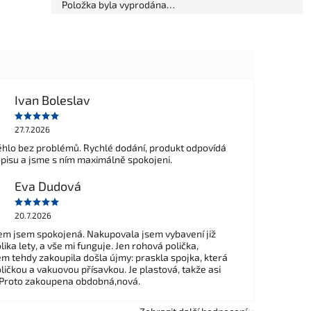
Položka byla vyprodána…
Ivan Boleslav
27.7.2026
hlo bez problémů. Rychlé dodání, produkt odpovídá
opisu a jsme s ním maximálně spokojeni.
Eva Dudová
20.7.2026
m jsem spokojená. Nakupovala jsem vybavení již
ika lety, a vše mi funguje. Jen rohová polička,
em tehdy zakoupila došla újmy: praskla spojka, která
ličkou a vakuovou přísavkou. Je plastová, takže asi
 Proto zakoupena obdobná,nová.