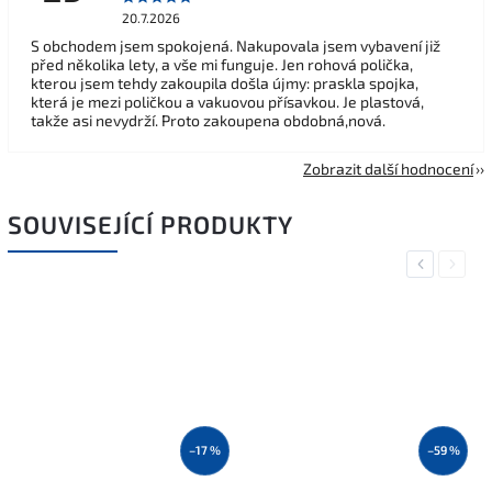
20.7.2026
S obchodem jsem spokojená. Nakupovala jsem vybavení již
před několika lety, a vše mi funguje. Jen rohová polička,
kterou jsem tehdy zakoupila došla újmy: praskla spojka,
která je mezi poličkou a vakuovou přísavkou. Je plastová,
takže asi nevydrží. Proto zakoupena obdobná,nová.
Zobrazit další hodnocení
SOUVISEJÍCÍ PRODUKTY
Previous
Next
–17 %
–59 %