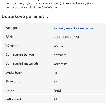
rozměry: 7,5 cm x 7,5 cm x 11 cm (délka x šířka x výška),
produkt ceněné značky Wenko.
Doplňkové parametry
Kategorie
:
Kelímky na zubní kartáčky
EAN
:
4008838120279
Výrobce
:
Wenko
Dominantní barva
:
antracit
Dominantní materiál
:
keramika
výška (cm)
:
10.5
šírka (cm):
:
7.3
Barva
:
šedá
délka (cm):
:
7.3