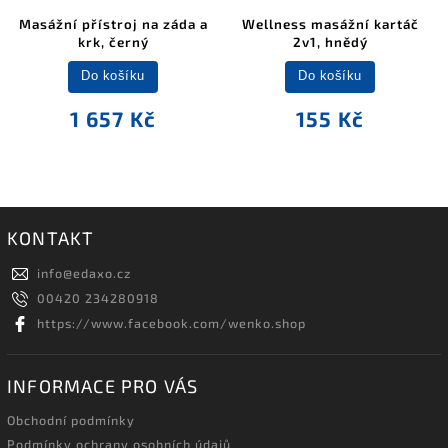
Masážní přístroj na záda a
Wellness masážní kartáč
krk, černý
2v1, hnědý
Do košíku
Do košíku
1 657 Kč
155 Kč
KONTAKT
info
@
edaxo.cz
00420 234280918
https://www.facebook.com/wenko.shop
INFORMACE PRO VÁS
Obchodní podmínky
Podmínky ochrany osobních údajů