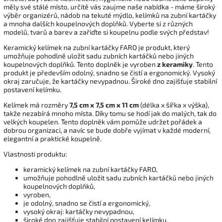
měly své stálé místo, určitě vás zaujme naše nabídka - máme široký
výběr organizérů, nádob na tekuté mýdlo, kelímků na zubní kartáčky
a mnoha dalších koupelnových doplňků. Vyberte si z různých
modelů, tvarů a barev a zařiďte si koupelnu podle svých představ!
Keramický kelímek na zubní kartáčky FARO je produkt, který
umožňuje pohodlně uložit sadu zubních kartáčků nebo jiných
koupelnových doplňků. Tento doplněk je vyroben
z keramiky
. Tento
produkt je především odolný, snadno se čistí a ergonomický. Vysoký
okraj zaručuje, že kartáčky nevypadnou. Široké dno zajišťuje stabilní
postavení kelímku.
Kelímek má rozměry
7,5 cm x 7,5 cm x 11 cm
(délka x šířka x výška),
takže nezabírá mnoho místa. Díky tomu se hodí jak do malých, tak do
velkých koupelen. Tento doplněk vám pomůže udržet pořádek a
dobrou organizaci, a navíc se bude dobře vyjímat v každé moderní,
elegantní a praktické koupelně.
Vlastnosti produktu:
keramický kelímek na zubní kartáčky FARO,
umožňuje pohodlně uložit sadu zubních kartáčků nebo jiných
koupelnových doplňků,
vyroben,
je odolný, snadno se čistí a ergonomický,
vysoký okraj: kartáčky nevypadnou,
široké dno zajišťuje stabilní postavení kelímku,