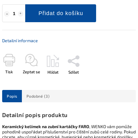
Přidat do košíku
Detailní informace
Tisk
Zeptat se
Hlídat
Sdílet
Popis
Podobné (3)
Detailní popis produktu
Keramický kelímek na zubní kartáčky FARO
, WENKO vám pomůže
pohodlně uspořádat příslušenství pro čištění zubů celé rodiny. Pokud
chcete, aby různé kosmetické, hygienické nebo kosmetické doplňky