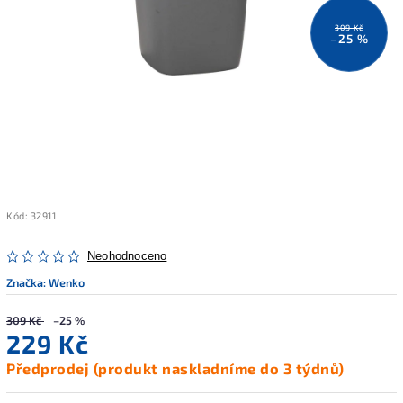
309 Kč
–25 %
Kód:
32911
Neohodnoceno
Značka:
Wenko
309 Kč
–25 %
229 Kč
Předprodej (produkt naskladníme do 3 týdnů)