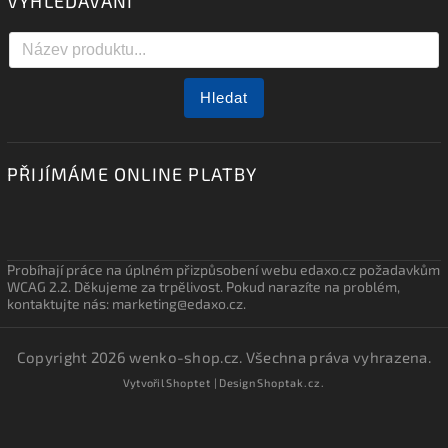
VYHLEDÁVÁNÍ
Hledat
PŘIJÍMÁME ONLINE PLATBY
Probíhají práce na úplném přizpůsobení webu edaxo.cz požadavkům
WCAG 2.2. Děkujeme za trpělivost. Pokud narazíte na problém,
kontaktujte nás: marketing@edaxo.cz.
Copyright 2026
wenko-shop.cz
. Všechna práva vyhrazena.
Vytvořil
Shoptet
| Design
Shoptak.cz.