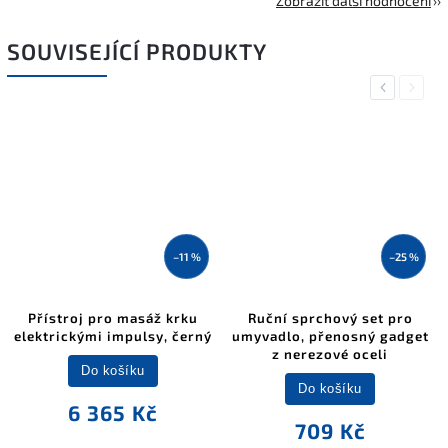
Zobrazit další hodnocení
SOUVISEJÍCÍ PRODUKTY
Previous
Next
–11 %
–25 %
Přístroj pro masáž krku
Ruční sprchový set pro
elektrickými impulsy, černý
umyvadlo, přenosný gadget
z nerezové oceli
Do košíku
Do košíku
6 365 Kč
709 Kč