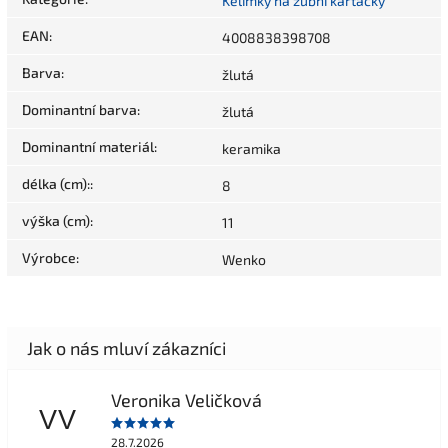
Kelímky na zubní kartáčky
EAN
:
4008838398708
Barva
:
žlutá
Dominantní barva
:
žlutá
Dominantní materiál
:
keramika
délka (cm):
:
8
výška (cm)
:
11
Výrobce
:
Wenko
Veronika Veličková
VV
28.7.2026