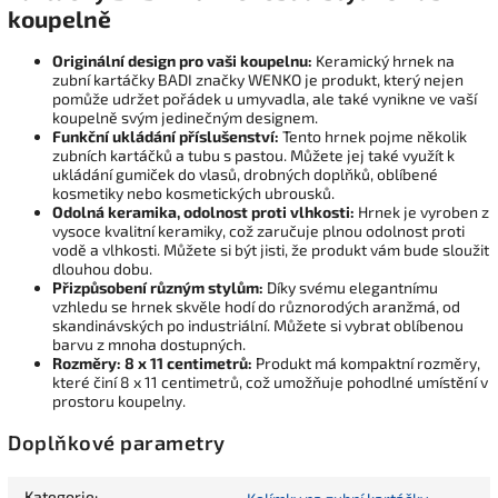
koupelně
Originální design pro vaši koupelnu:
Keramický hrnek na
zubní kartáčky BADI značky WENKO je produkt, který nejen
pomůže udržet pořádek u umyvadla, ale také vynikne ve vaší
koupelně svým jedinečným designem.
Funkční ukládání příslušenství:
Tento hrnek pojme několik
zubních kartáčků a tubu s pastou. Můžete jej také využít k
ukládání gumiček do vlasů, drobných doplňků, oblíbené
kosmetiky nebo kosmetických ubrousků.
Odolná keramika, odolnost proti vlhkosti:
Hrnek je vyroben z
vysoce kvalitní keramiky, což zaručuje plnou odolnost proti
vodě a vlhkosti. Můžete si být jisti, že produkt vám bude sloužit
dlouhou dobu.
Přizpůsobení různým stylům:
Díky svému elegantnímu
vzhledu se hrnek skvěle hodí do různorodých aranžmá, od
skandinávských po industriální. Můžete si vybrat oblíbenou
barvu z mnoha dostupných.
Rozměry: 8 x 11 centimetrů:
Produkt má kompaktní rozměry,
které činí 8 x 11 centimetrů, což umožňuje pohodlné umístění v
prostoru koupelny.
Doplňkové parametry
Kategorie
: