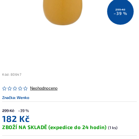
299 Kč
–39 %
Kód:
80647
Neohodnoceno
Značka:
Wenko
299 Kč
–39 %
182 Kč
ZBOŽÍ NA SKLADĚ (expedice do 24 hodin)
(1 ks)