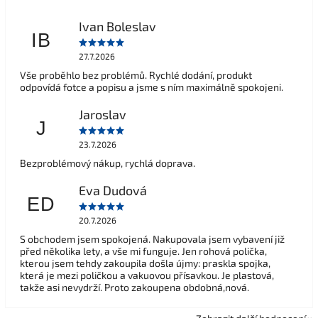
Ivan Boleslav
IB
27.7.2026
Vše proběhlo bez problémů. Rychlé dodání, produkt
odpovídá fotce a popisu a jsme s ním maximálně spokojeni.
Jaroslav
J
23.7.2026
Bezproblémový nákup, rychlá doprava.
Eva Dudová
ED
20.7.2026
S obchodem jsem spokojená. Nakupovala jsem vybavení již
před několika lety, a vše mi funguje. Jen rohová polička,
kterou jsem tehdy zakoupila došla újmy: praskla spojka,
která je mezi poličkou a vakuovou přísavkou. Je plastová,
takže asi nevydrží. Proto zakoupena obdobná,nová.