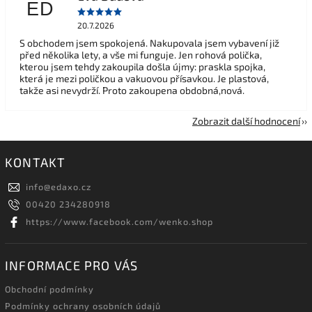
ED
20.7.2026
S obchodem jsem spokojená. Nakupovala jsem vybavení již
před několika lety, a vše mi funguje. Jen rohová polička,
kterou jsem tehdy zakoupila došla újmy: praskla spojka,
která je mezi poličkou a vakuovou přísavkou. Je plastová,
takže asi nevydrží. Proto zakoupena obdobná,nová.
Zobrazit další hodnocení
KONTAKT
info
@
edaxo.cz
00420 234280918
https://www.facebook.com/wenko.shop
INFORMACE PRO VÁS
Obchodní podmínky
Podmínky ochrany osobních údajů