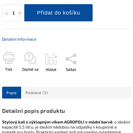
Přidat do košíku
Detailní informace
Tisk
Zeptat se
Hlídat
Sdílet
Popis
Podobné (3)
Detailní popis produktu
Stylový koš s výklopným víkem AGROPOLI v módní barvě
, o ideální
kapacitě 5,5 litru, je ideální nádobou na odpadky v koupelně a
toaletě pro hosty. Praktický gadget: koš má snadno ovladatelné,