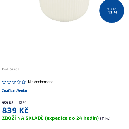
959 Kč
–12 %
Kód:
67452
Neohodnoceno
Značka:
Wenko
959 Kč
–12 %
839 Kč
ZBOŽÍ NA SKLADĚ (expedice do 24 hodin)
(11 ks)