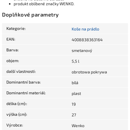
produkt oblíbené značky WENKO.
Doplňkové parametry
Kategorie
:
Koše na prádlo
EAN
:
4008838363164
Barva
:
smetanový
objem
:
5,5 l
další vlastnosti
:
obrotowa pokrywa
Dominantní barva
:
bílá
Dominantní materiál
:
plast
délka (cm):
:
19
výška (cm)
:
27
Výrobce
:
Wenko