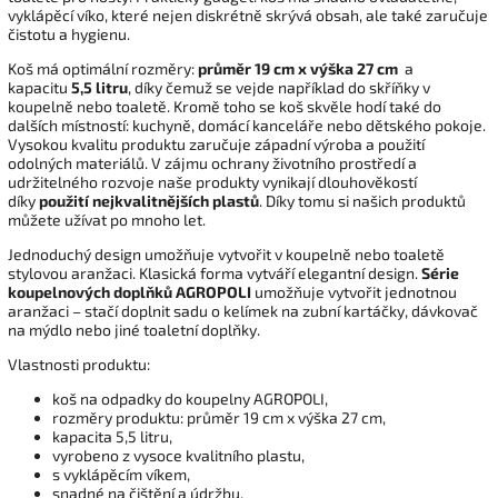
vyklápěcí víko, které nejen diskrétně skrývá obsah, ale také zaručuje
čistotu a hygienu.
Koš má optimální rozměry:
průměr 19 cm x výška 27 cm
a
kapacitu
5,5 litru
, díky čemuž se vejde například do skříňky v
koupelně nebo toaletě. Kromě toho se koš skvěle hodí také do
dalších místností: kuchyně, domácí kanceláře nebo dětského pokoje.
Vysokou kvalitu produktu zaručuje západní výroba a použití
odolných materiálů. V zájmu ochrany životního prostředí a
udržitelného rozvoje naše produkty vynikají dlouhověkostí
díky
použití nejkvalitnějších plastů
. Díky tomu si našich produktů
můžete užívat po mnoho let.
Jednoduchý design umožňuje vytvořit v koupelně nebo toaletě
stylovou aranžaci. Klasická forma vytváří elegantní design.
Série
koupelnových doplňků AGROPOLI
umožňuje vytvořit jednotnou
aranžaci – stačí doplnit sadu o kelímek na zubní kartáčky, dávkovač
na mýdlo nebo jiné toaletní doplňky.
Vlastnosti produktu:
koš na odpadky do koupelny AGROPOLI,
rozměry produktu: průměr 19 cm x výška 27 cm,
kapacita 5,5 litru,
vyrobeno z vysoce kvalitního plastu,
s vyklápěcím víkem,
snadné na čištění a údržbu,