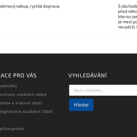
lémový nákup, rychlá doprava.
S obchode
před někol
kterou js
je mezi po
nevydrží.
ACE PRO VÁS
VYHLEDÁVÁNÍ
podmínky
ochrany osobních údajů
latba a vrácení zboží
Hledat
 digitálních službách (DSA)
přístupnosti