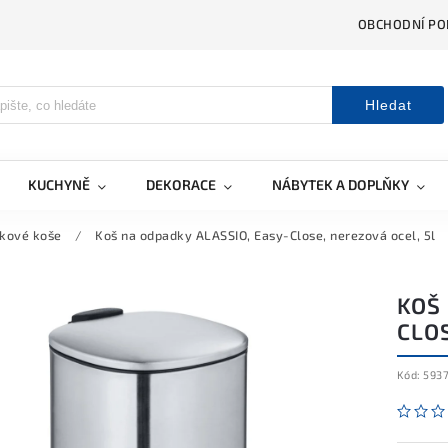
OBCHODNÍ PO
Hledat
KUCHYNĚ
DEKORACE
NÁBYTEK A DOPLŇKY
kové koše
/
Koš na odpadky ALASSIO, Easy-Close, nerezová ocel, 5l
KOŠ 
CLOS
Kód:
593