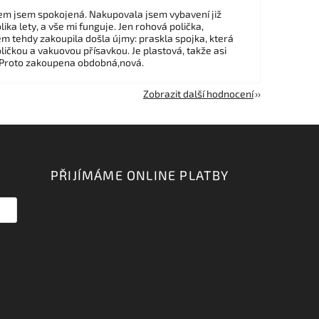
m jsem spokojená. Nakupovala jsem vybavení již
ika lety, a vše mi funguje. Jen rohová polička,
em tehdy zakoupila došla újmy: praskla spojka, která
ličkou a vakuovou přísavkou. Je plastová, takže asi
 Proto zakoupena obdobná,nová.
Zobrazit další hodnocení
PŘIJÍMÁME ONLINE PLATBY