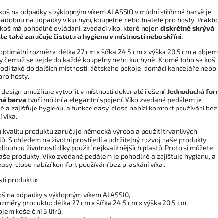
 koš na odpadky s výklopným víkem ALASSIO v módní stříbrné barvě je
 nádobou na odpadky v kuchyni, koupelně nebo toaletě pro hosty. Prakti
 koš má pohodlné ovládání, zvedací víko, které nejen
diskrétně skrývá
le také zaručuje čistotu a hygienu v místnosti nebo skříni.
optimální rozměry: délka 27 cm x šířka 24,5 cm x výška 20,5 cm a objem
díky čemuž se vejde do každé koupelny nebo kuchyně. Kromě toho se koš
hodí také do dalších místností: dětského pokoje, domácí kanceláře nebo
pro hosty.
 design umožňuje vytvořit v místnosti dokonalé řešení.
Jednoduchá fo
rná barva
tvoří módní a elegantní spojení. Víko zvedané pedálem je
 a zajišťuje hygienu, a funkce easy-close nabízí komfort používání bez
 víka.
 kvalitu produktu zaručuje německá výroba a použití trvanlivých
ů. S ohledem na životní prostředí a udržitelný rozvoj naše produkty
 dlouhou životností díky použití nejkvalitnějších plastů. Proto si můžete
naše produkty. Víko zvedané pedálem je pohodlné a zajišťuje hygienu, a
asy-close nabízí komfort používání bez praskání víka..
sti produktu:
oš na odpadky s výklopným víkem ALASSIO,
ozměry produktu: délka 27 cm x šířka 24,5 cm x výška 20,5 cm,
bjem koše činí 5 litrů,