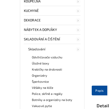
KOUPELNA
KUCHYNĚ
DEKORACE
NÁBYTEK A DOPLŇKY
SKLADOVÁNÍ A ČIŠTĚNÍ
Skladování
Odvlhčovače vzduchu
Úložné boxy
Krabičky na drobnosti
Organizéry
Šperkovnice
Věšáky na klíče
Popis
Police, skříně a regály
Botníky a organizéry na boty
Detai
Vakuové pytle