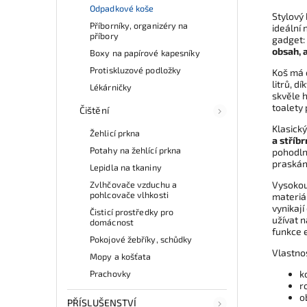
Odpadkové koše
Stylový
Příborníky, organizéry na
ideální
příbory
gadget:
obsah, a
Boxy na papírové kapesníky
Protiskluzové podložky
Koš má 
litrů, 
Lékárničky
skvěle 
toalety 
Čištění
Klasický
Žehlicí prkna
a stříb
Potahy na žehlící prkna
pohodlné
praskání
Lepidla na tkaniny
Zvlhčovače vzduchu a
Vysokou
pohlcovače vlhkosti
materiál
vynikají
Čisticí prostředky pro
užívat 
domácnost
funkce e
Pokojové žebříky, schůdky
Vlastno
Mopy a košťata
Prachovky
k
r
o
PŘÍSLUŠENSTVÍ