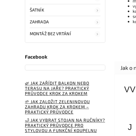
m
v
ŠATNÍK
k
s
k
ZAHRADA
MONTÁŽ BEZ VRTÁNÍ
Facebook
🌿 JAK ZAŘÍDIT BALKON NEBO
VV
TERASU NA JAŘE? PRAKTICKÝ
PRŮVODCE KROK ZA KROKEM
🌱 JAK ZALOŽIT ZELENINOVOU
ZAHRADU KROK ZA KROKEM –
PRAKTICKÝ PRŮVODCE
🛁 JAK VYBRAT STOJAN NA RUČNÍKY?
PRAKTICKÝ PRŮVODCE PRO
J
STYLOVOU A FUNKČNÍ KOUPELNU