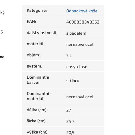
Kategorie
:
Odpadkové koše
cký
EAN
:
4008838348352
 5
další vlastnosti
:
s pedálem
materiál
:
nerezová ocel
objem
:
5 l
rma
system
:
easy-close
Dominantní
stříbro
barva
:
Dominantní
nerezová ocel
materiál
:
délka (cm):
:
27
šírka (cm):
:
24,5
výška (cm)
:
20,5