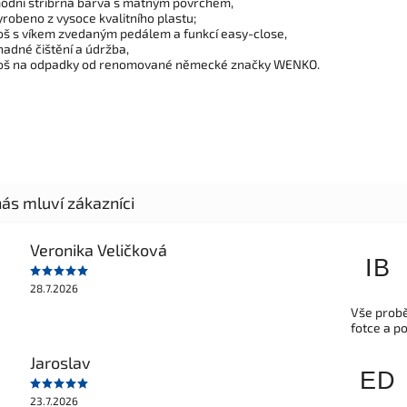
ódní stříbrná barva s matným povrchem,
yrobeno z vysoce kvalitního plastu;
oš s víkem zvedaným pedálem a funkcí easy-close,
nadné čištění a údržba,
oš na odpadky od renomované německé značky WENKO.
Veronika Veličková
IB
28.7.2026
Vše probě
fotce a p
Jaroslav
ED
23.7.2026