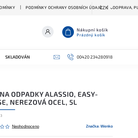
DMÍNKY
PODMÍNKY OCHRANY OSOBNÍCH ÚDAJŮ
DOPRAVA, PL
CZK
Nákupní košík
Prázdný košík
SKLADOVÁNÍ A ČIŠTĚNÍ
PŘÍSLUŠENSTVÍ
00420 234280918
ŠATNÍK
NA ODPADKY ALASSIO, EASY-
E, NEREZOVÁ OCEL, 5L
73
Značka:
Wenko
Neohodnoceno