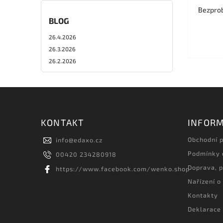
Bezprob
BLOG
26.4.2026
26.3.2026
26.2.2026
KONTAKT
INFORM
Obchodní 
info
@
edaxo.cz
Podmínky 
00420 234280918
Doprava, p
https://www.facebook.com/wenko.shop
Nařízení o
Kontakty
Deklarace 