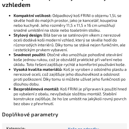
vzhledem
Kompaktní velikost:
Odpadkový koš FRINI o objemu 1,5L se
skvěle hodí do malých prostor, jako je kancelář, koupelna
nebo kuchyně. Jeho rozměry 11,5 x 11,5 x 16 cm umožňují
snadné umístění na stole nebo toaletním stolku.
Stylový design:
Bílá barva se saténovým víkem z nerezové
oceli dodává koši moderní vzhled, který se skvěle hodí do
různorodých interiérů. Díky tomu se stává nejen funkčním, ale
i estetickým prvkem vybavení.
Snadnost použití:
Otočné víko umožňuje pohodlné otevírání
koše jednou rukou, což je obzvlášť praktické při vaření nebo
úklidu. Toto řešení zajišťuje rychlé a komfortní používání koše.
Vysoká kvalita materiálů:
Koš je vyroben z odolného plastu a
nerezové oceli, což zajišťuje jeho dlouhověkost a odolnost
proti poškození. Díky tomu si můžete užívat jeho funkčnosti po
dlouhou dobu.
Bezproblémová montáž:
Koš FRINI je připraven k použití hned
po vybalení z obalu, nevyžaduje složitou montáž. Stabilní
konstrukce zajišťuje, že ho lze umístit na jakýkoli rovný povrch
bez obav z převrhnutí.
Doplňkové parametry
Kategorie
:
Koše na odpadky