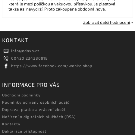
která je mezi poličkou a vakuovou přísavkou. Je plastová,
takže asi nevydrží. Proto zakoupena obdobná,nová.
Zobrazit další hodnocení
KONTAKT
info
@
edaxo.cz
00420 234280918
https://www.facebook.com/wenko.shop
INFORMACE PRO VÁS
Obchodní podmínky
Podmínky ochrany osobních údajů
Doprava, platba a vrácení zboží
Nařízení o digitálních službách (DSA)
Kontakty
Deklarace přístupnosti