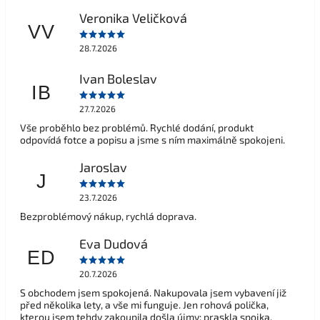
Veronika Veličková
VV
28.7.2026
Ivan Boleslav
IB
27.7.2026
Vše proběhlo bez problémů. Rychlé dodání, produkt
odpovídá fotce a popisu a jsme s ním maximálně spokojeni.
Jaroslav
J
23.7.2026
Bezproblémový nákup, rychlá doprava.
Eva Dudová
ED
20.7.2026
S obchodem jsem spokojená. Nakupovala jsem vybavení již
před několika lety, a vše mi funguje. Jen rohová polička,
kterou jsem tehdy zakoupila došla újmy: praskla spojka,