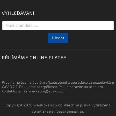
VYHLEDÁVÁNÍ
Hledat
PŘIJÍMÁME ONLINE PLATBY
Probíhají práce na úplném přizpůsobení webu edaxo.cz požadavkům
WCAG 2.2. Děkujeme za trpělivost. Pokud narazíte na problém,
kontaktujte nás: marketing@edaxo.cz.
Copyright 2026
wenko-shop.cz
. Všechna práva vyhrazena.
Vytvořil
Shoptet
| Design
Shoptak.cz.