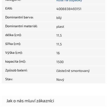
EAN
:
4008838493151
Dominantní barva
:
bílý
Dominantní materiál
:
plast
délka (cm)
:
11,5
šířka (cm)
:
11,5
Výška (cm)
:
16
kapacita (ml)
:
1500
Způsob balení
:
částečně smontovaný
Stav
:
Nový