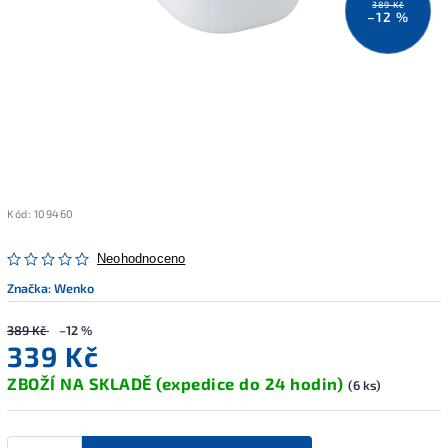
389 Kč
–12 %
Kód:
109460
Neohodnoceno
Značka:
Wenko
389 Kč
–12 %
339 Kč
ZBOŽÍ NA SKLADĚ (expedice do 24 hodin)
(6 ks)