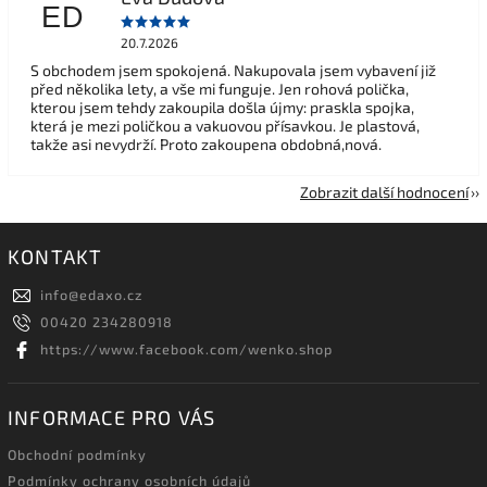
ED
20.7.2026
S obchodem jsem spokojená. Nakupovala jsem vybavení již
před několika lety, a vše mi funguje. Jen rohová polička,
kterou jsem tehdy zakoupila došla újmy: praskla spojka,
která je mezi poličkou a vakuovou přísavkou. Je plastová,
takže asi nevydrží. Proto zakoupena obdobná,nová.
Zobrazit další hodnocení
KONTAKT
info
@
edaxo.cz
00420 234280918
https://www.facebook.com/wenko.shop
INFORMACE PRO VÁS
Obchodní podmínky
Podmínky ochrany osobních údajů