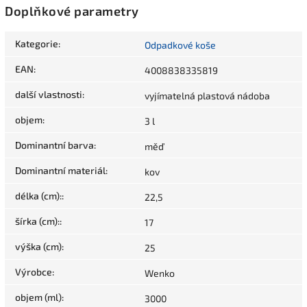
Doplňkové parametry
Kategorie
:
Odpadkové koše
EAN
:
4008838335819
další vlastnosti
:
vyjímatelná plastová nádoba
objem
:
3 l
Dominantní barva
:
měď
Dominantní materiál
:
kov
délka (cm):
:
22,5
šírka (cm):
:
17
výška (cm)
:
25
Výrobce
:
Wenko
objem (ml)
:
3000