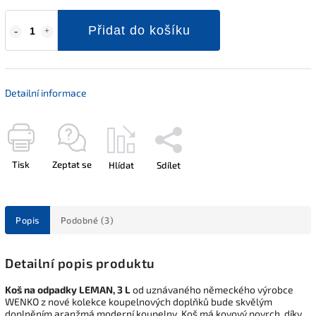
Přidat do košíku
Detailní informace
Tisk
Zeptat se
Hlídat
Sdílet
Popis
Podobné (3)
Detailní popis produktu
Koš na odpadky LEMAN, 3 L
od uznávaného německého výrobce
WENKO z nové kolekce koupelnových doplňků bude skvělým
doplněním aranžmá moderní koupelny. Koš má kovový povrch, díky