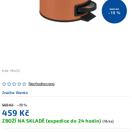
569 Kč
–19 %
Kód:
59432
Neohodnoceno
Značka:
Wenko
569 Kč
–19 %
459 Kč
ZBOŽÍ NA SKLADĚ (expedice do 24 hodin)
(16 ks)