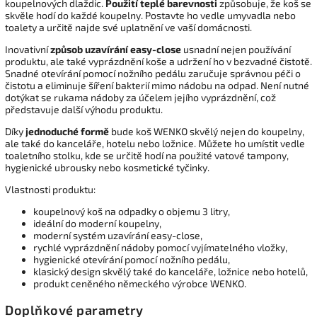
koupelnových dlaždic.
Použití teplé barevnosti
způsobuje, že koš se
skvěle hodí do každé koupelny. Postavte ho vedle umyvadla nebo
toalety a určitě najde své uplatnění ve vaší domácnosti.
Inovativní
způsob
uzavírání easy-close
usnadní nejen používání
produktu, ale také vyprázdnění koše a udržení ho v bezvadné čistotě.
Snadné otevírání pomocí nožního pedálu zaručuje správnou péči o
čistotu a eliminuje šíření bakterií mimo nádobu na odpad. Není nutné
dotýkat se rukama nádoby za účelem jejího vyprázdnění, což
představuje další výhodu produktu.
Díky
jednoduché formě
bude koš WENKO skvělý nejen do koupelny,
ale také do kanceláře, hotelu nebo ložnice. Můžete ho umístit vedle
toaletního stolku, kde se určitě hodí na použité vatové tampony,
hygienické ubrousky nebo kosmetické tyčinky.
Vlastnosti produktu:
koupelnový koš na odpadky o objemu 3 litry,
ideální do moderní koupelny,
moderní systém uzavírání easy-close,
rychlé vyprázdnění nádoby pomocí vyjímatelného vložky,
hygienické otevírání pomocí nožního pedálu,
klasický design skvělý také do kanceláře, ložnice nebo hotelů,
produkt ceněného německého výrobce WENKO.
Doplňkové parametry