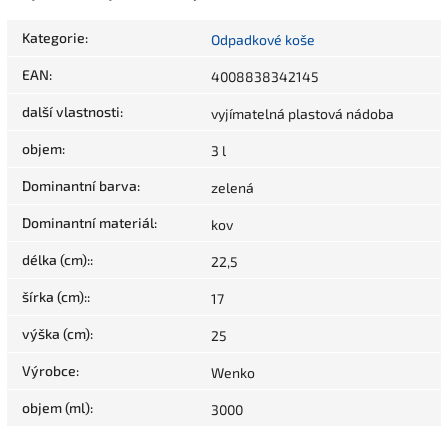
Kategorie
:
Odpadkové koše
EAN
:
4008838342145
další vlastnosti
:
vyjímatelná plastová nádoba
objem
:
3 l
Dominantní barva
:
zelená
Dominantní materiál
:
kov
délka (cm):
:
22,5
šírka (cm):
:
17
výška (cm)
:
25
Výrobce
:
Wenko
objem (ml)
:
3000