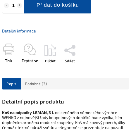
Přidat do košíku
Detailní informace
Tisk
Zeptat se
Hlídat
Sdílet
Popis
Podobné (3)
Detailní popis produktu
Koš na odpadky LEMAN, 3 L
od ceněného německého výrobce
WENKO z nejnovější řady koupelnových doplňků bude vynikajícím
doplněním aranžmá moderní koupelny. Koš má kovový povrch, díky
čemuž efektně odráží světlo a elegantně se prezentuje na pozadí