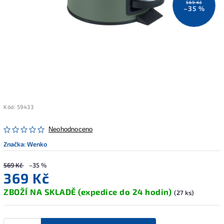
569 Kč
–35 %
Kód:
59433
Neohodnoceno
Značka:
Wenko
569 Kč
–35 %
369 Kč
ZBOŽÍ NA SKLADĚ (expedice do 24 hodin)
(27 ks)