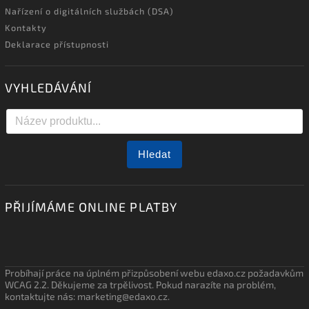
Nařízení o digitálních službách (DSA)
Kontakty
Deklarace přístupnosti
VYHLEDÁVÁNÍ
Hledat
PŘIJÍMÁME ONLINE PLATBY
Probíhají práce na úplném přizpůsobení webu edaxo.cz požadavkům
WCAG 2.2. Děkujeme za trpělivost. Pokud narazíte na problém,
kontaktujte nás: marketing@edaxo.cz.