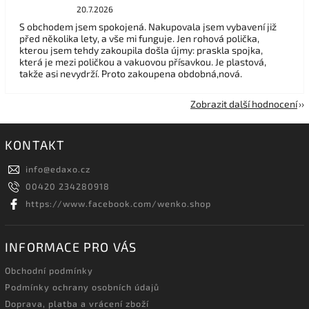
20.7.2026
S obchodem jsem spokojená. Nakupovala jsem vybavení již
před několika lety, a vše mi funguje. Jen rohová polička,
kterou jsem tehdy zakoupila došla újmy: praskla spojka,
která je mezi poličkou a vakuovou přísavkou. Je plastová,
takže asi nevydrží. Proto zakoupena obdobná,nová.
Zobrazit další hodnocení
KONTAKT
info
@
edaxo.cz
00420 234280918
https://www.facebook.com/wenko.shop
INFORMACE PRO VÁS
Obchodní podmínky
Podmínky ochrany osobních údajů
Doprava, platba a vrácení zboží