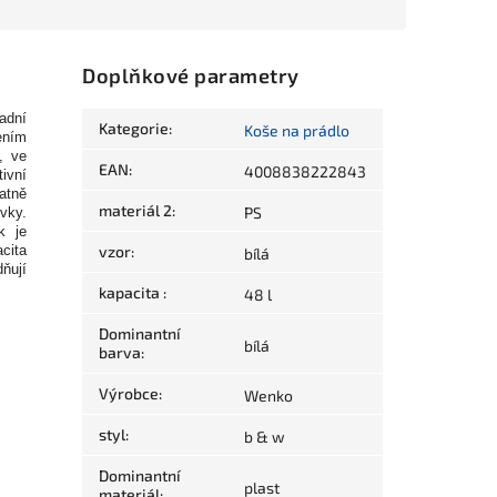
Doplňkové parametry
adní
Kategorie
:
Koše na prádlo
ením
, ve
EAN
:
4008838222843
ivní
atně
materiál 2
:
PS
ývky.
k je
cita
vzor
:
bílá
dňují
kapacita
:
48 l
Dominantní
bílá
barva
:
Výrobce
:
Wenko
styl
:
b & w
Dominantní
plast
materiál
: