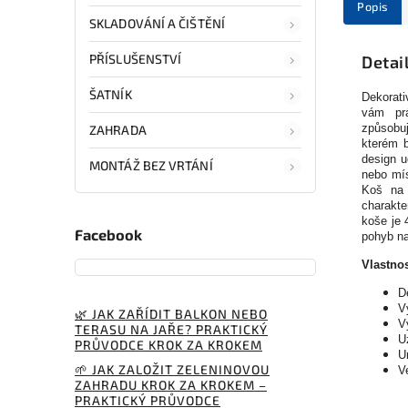
Popis
SKLADOVÁNÍ A ČIŠTĚNÍ
PŘÍSLUŠENSTVÍ
Detai
ŠATNÍK
Dekorat
vám prá
způsobu
ZAHRADA
kterém b
design u
MONTÁŽ BEZ VRTÁNÍ
nebo mís
Koš na 
charakte
koše je 
Facebook
pohyb na
Vlastnos
D
V
🌿 JAK ZAŘÍDIT BALKON NEBO
V
TERASU NA JAŘE? PRAKTICKÝ
U
PRŮVODCE KROK ZA KROKEM
U
🌱 JAK ZALOŽIT ZELENINOVOU
V
ZAHRADU KROK ZA KROKEM –
PRAKTICKÝ PRŮVODCE