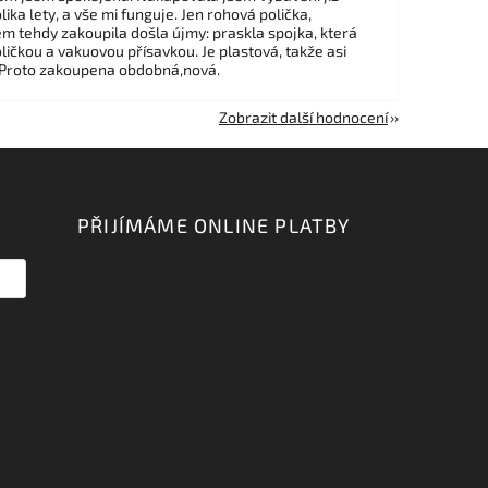
ika lety, a vše mi funguje. Jen rohová polička,
em tehdy zakoupila došla újmy: praskla spojka, která
ličkou a vakuovou přísavkou. Je plastová, takže asi
 Proto zakoupena obdobná,nová.
Zobrazit další hodnocení
PŘIJÍMÁME ONLINE PLATBY