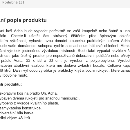
Podobné (3)
lní popis produktu
ivní koš Adria bude vypadat perfektně ve vaší koupelně nebo šatně a usn
dlo. Chcete-li ušetřit čas strávený čištěním před špinavým obleč
jícím výtržnost, vybavte svou domácí koupelnu praktickým košem Adria
ude vaše domácnost schopna rychle a snadno umístit své oblečení. Atrakt
činí výrobek jedinečnou výzdobou místnosti. Bude také vypadat skvěle v š
tnosti jako úložný prostor pro nepoužívané dekorativní polštáře nebo přikr
prádlo Adria, 33 x 53 x 33 cm, je vyroben z polypropylenu. Výrobe
rizován atraktivní vazbou, která mu dodává zvláštní kouzlo. Celková kapa
48 litrů. Další výhodou výrobku je praktický kryt a boční rukojeti, které usna
 libovolné místo.
ti produktu:
ekorativní koš na prádlo Oh, Adria.
ybaven dvěma rukojetí pro snadnou manipulaci.
yrobeno z vysoce kvalitního plastu.
zamykatelná konstrukce.
niverzální bílá barva.
elký objem 48 litrů.