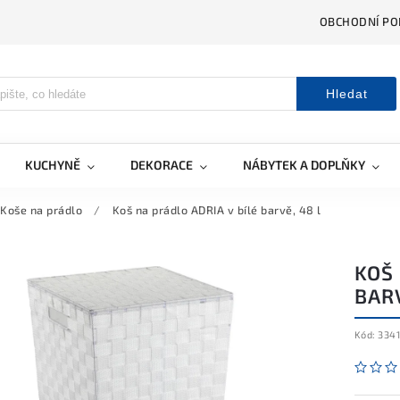
OBCHODNÍ PO
Hledat
KUCHYNĚ
DEKORACE
NÁBYTEK A DOPLŇKY
Koše na prádlo
/
Koš na prádlo ADRIA v bílé barvě, 48 l
KOŠ 
BARV
Kód:
334