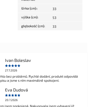
šírka (cm):
:
33
výška (cm)
:
53
głębokość (cm)
:
33
Ivan Boleslav
27.7.2026
hlo bez problémů. Rychlé dodání, produkt odpovídá
opisu a jsme s ním maximálně spokojeni.
Eva Dudová
20.7.2026
m jsem spokojená. Nakupovala jsem vybavení již