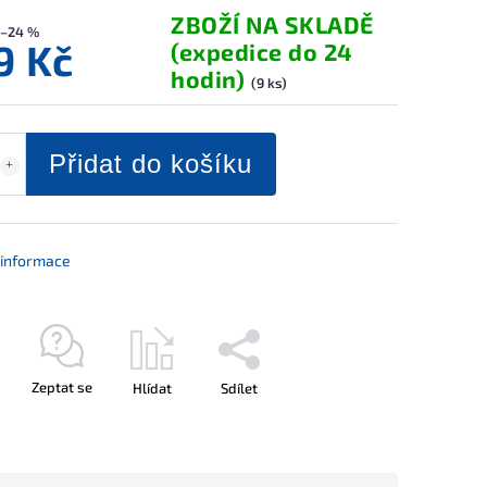
ZBOŽÍ NA SKLADĚ
–24 %
9 Kč
(expedice do 24
hodin)
(9 ks)
Přidat do košíku
í informace
Zeptat se
Hlídat
Sdílet