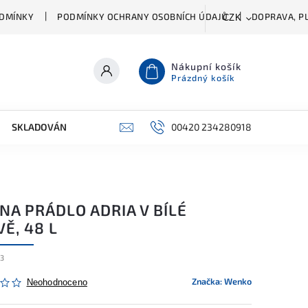
DMÍNKY
PODMÍNKY OCHRANY OSOBNÍCH ÚDAJŮ
DOPRAVA, PL
CZK
Nákupní košík
Prázdný košík
SKLADOVÁNÍ A ČIŠTĚNÍ
PŘÍSLUŠENSTVÍ
00420 234280918
ŠATNÍK
NA PRÁDLO ADRIA V BÍLÉ
Ě, 48 L
13
Značka:
Wenko
Neohodnoceno