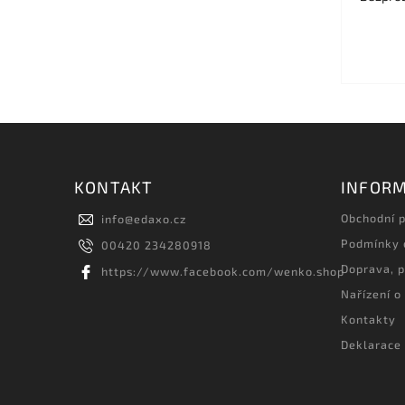
KONTAKT
INFORM
Obchodní 
info
@
edaxo.cz
Podmínky 
00420 234280918
Doprava, p
https://www.facebook.com/wenko.shop
Nařízení o
Kontakty
Deklarace 