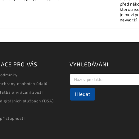
před někol
kterou js
je mezi po
nevydrží.
ACE PRO VÁS
VYHLEDÁVÁNÍ
podmínky
ochrany osobních údajů
latba a vrácení zboží
Hledat
 digitálních službách (DSA)
přístupnosti