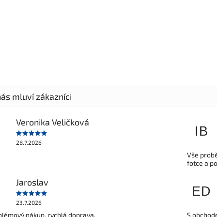
Veronika Veličková
IB
28.7.2026
Vše probě
fotce a p
Jaroslav
ED
23.7.2026
lémový nákup, rychlá doprava.
S obchode