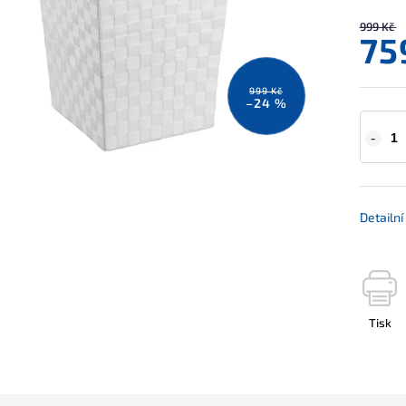
999 Kč
75
999 Kč
–24 %
Detailn
Tisk