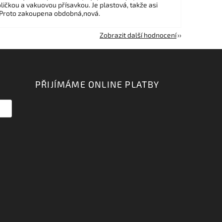
ličkou a vakuovou přísavkou. Je plastová, takže asi
 Proto zakoupena obdobná,nová.
Zobrazit další hodnocení
PŘIJÍMÁME ONLINE PLATBY