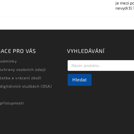
je mezi po
nevydrží.
ACE PRO VÁS
VYHLEDÁVÁNÍ
podmínky
ochrany osobních údajů
latba a vrácení zboží
Hledat
 digitálních službách (DSA)
přístupnosti