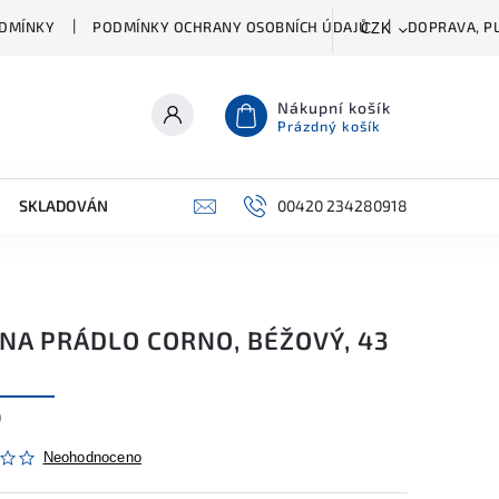
DMÍNKY
PODMÍNKY OCHRANY OSOBNÍCH ÚDAJŮ
DOPRAVA, PL
CZK
Nákupní košík
Prázdný košík
SKLADOVÁNÍ A ČIŠTĚNÍ
PŘÍSLUŠENSTVÍ
00420 234280918
ŠATNÍK
 NA PRÁDLO CORNO, BÉŽOVÝ, 43
0
Neohodnoceno