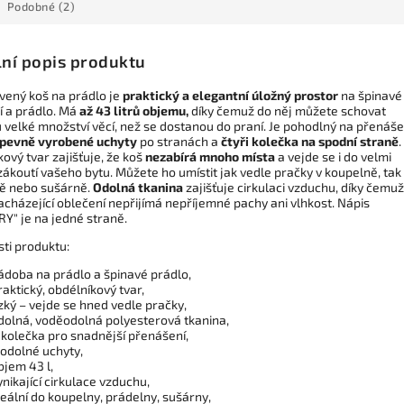
Podobné (2)
lní popis produktu
vený koš na prádlo je
praktický a elegantní úložný prostor
na špinavé
í a prádlo. Má
až 43 litrů objemu,
díky čemuž do něj můžete schovat
 velké množství věcí, než se dostanou do praní. Je pohodlný na přenáše
 pevně vyrobené uchyty
po stranách a
čtyři kolečka na spodní straně
.
ový tvar zajišťuje, že koš
nezabírá mnoho místa
a vejde se i do velmi
ákoutí vašeho bytu. Můžete ho umístit jak vedle pračky v koupelně, tak
ě nebo sušárně.
Odolná tkanina
zajišťuje cirkulaci vzduchu, díky čemuž
acházející oblečení nepřijímá nepříjemné pachy ani vlhkost. Nápis
Y" je na jedné straně.
sti produktu:
ádoba na prádlo a špinavé prádlo,
raktický, obdélníkový tvar,
zký – vejde se hned vedle pračky,
dolná, voděodolná polyesterová tkanina,
 kolečka pro snadnější přenášení,
 odolné uchyty,
bjem 43 l,
ynikající cirkulace vzduchu,
deální do koupelny, prádelny, sušárny,