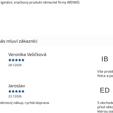
riginální, značkový produkt německé firmy WENKO.
Veronika Veličková
IB
28.7.2026
Vše probě
fotce a p
Jaroslav
ED
23.7.2026
lémový nákup, rychlá doprava.
S obchode
před někol
kterou js