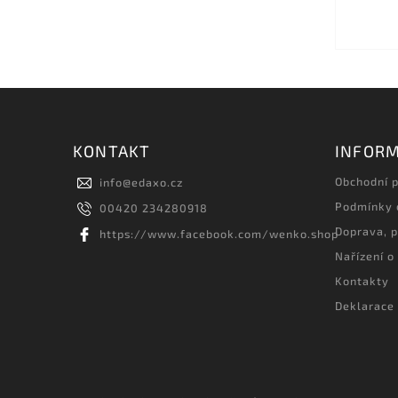
KONTAKT
INFORM
Obchodní 
info
@
edaxo.cz
Podmínky 
00420 234280918
Doprava, p
https://www.facebook.com/wenko.shop
Nařízení o
Kontakty
Deklarace 