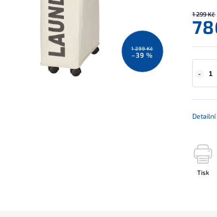
1 299 Kč
78
1 299 Kč
–39 %
Detailn
Tisk