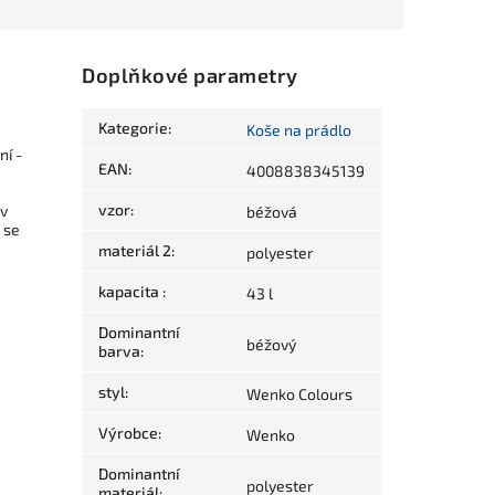
Doplňkové parametry
Kategorie
:
Koše na prádlo
ní -
EAN
:
4008838345139
vzor
:
 v
béžová
 se
materiál 2
:
polyester
kapacita
:
43 l
Dominantní
béžový
barva
:
styl
:
Wenko Colours
Výrobce
:
Wenko
Dominantní
polyester
materiál
: