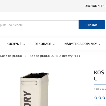
OBCHODNÍ PO
Hledat
KUCHYNĚ
DEKORACE
NÁBYTEK A DOPLŇKY
Koše na prádlo
/
Koš na prádlo CORNO, béžový, 43 l
KOŠ
L
Kód:
333