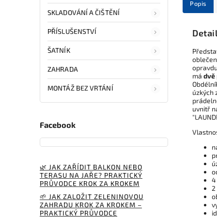
Popis
SKLADOVÁNÍ A ČIŠTĚNÍ
PŘÍSLUŠENSTVÍ
Detai
ŠATNÍK
Předsta
oblečen
opravdu
ZAHRADA
má
dvě
Obdélník
MONTÁŽ BEZ VRTÁNÍ
úzkých z
prádeln
uvnitř n
"LAUNDR
Facebook
Vlastno
n
p
ú
🌿 JAK ZAŘÍDIT BALKON NEBO
o
TERASU NA JAŘE? PRAKTICKÝ
4
PRŮVODCE KROK ZA KROKEM
2
🌱 JAK ZALOŽIT ZELENINOVOU
o
ZAHRADU KROK ZA KROKEM –
v
PRAKTICKÝ PRŮVODCE
i