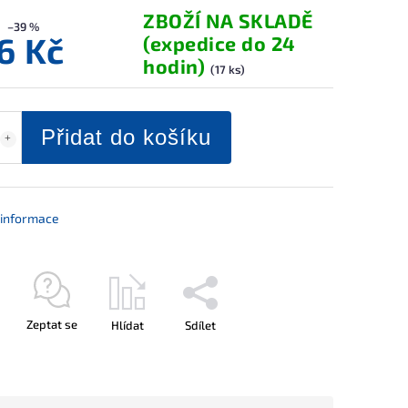
ZBOŽÍ NA SKLADĚ
–39 %
6 Kč
(expedice do 24
hodin)
(17 ks)
Přidat do košíku
í informace
Zeptat se
Hlídat
Sdílet