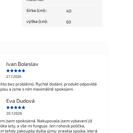
šírka (cm):
:
40
výška (cm)
:
60
Ivan Boleslav
27.7.2026
hlo bez problémů. Rychlé dodání, produkt odpovídá
opisu a jsme s ním maximálně spokojeni.
Eva Dudová
20.7.2026
m jsem spokojená. Nakupovala jsem vybavení již
ika lety, a vše mi funguje. Jen rohová polička,
em tehdy zakoupila došla újmy: praskla spojka, která