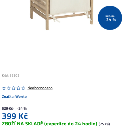
529 Kč
–24 %
Kód:
89203
Neohodnoceno
Značka:
Wenko
529 Kč
–24 %
399 Kč
ZBOŽÍ NA SKLADĚ (expedice do 24 hodin)
(25 ks)