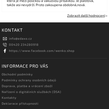
která je mezi poličkou a vakuovou přísavkou. Je plastová,
takže asi nevydrží. Proto zakoupena obdobná,nová.
Zobrazit další hodnocení
KONTAKT
info
@
edaxo.cz
00420 234280918
https://www.facebook.com/wenko.shop
INFORMACE PRO VÁS
Obchodní podmínky
Podmínky ochrany osobních údajů
Doprava, platba a vrácení zboží
Nařízení o digitálních službách (DSA)
Kontakty
Deklarace přístupnosti