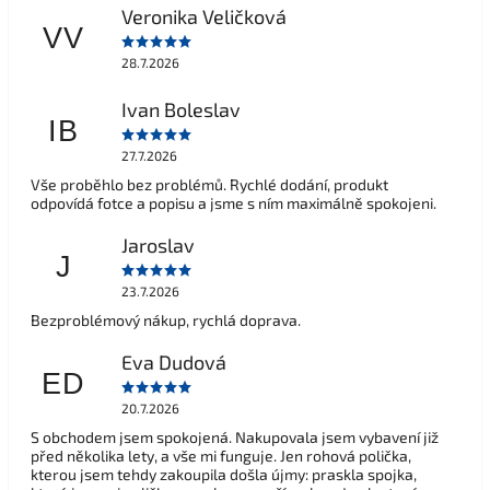
Veronika Veličková
VV
28.7.2026
Ivan Boleslav
IB
27.7.2026
Vše proběhlo bez problémů. Rychlé dodání, produkt
odpovídá fotce a popisu a jsme s ním maximálně spokojeni.
Jaroslav
J
23.7.2026
Bezproblémový nákup, rychlá doprava.
Eva Dudová
ED
20.7.2026
S obchodem jsem spokojená. Nakupovala jsem vybavení již
před několika lety, a vše mi funguje. Jen rohová polička,
kterou jsem tehdy zakoupila došla újmy: praskla spojka,