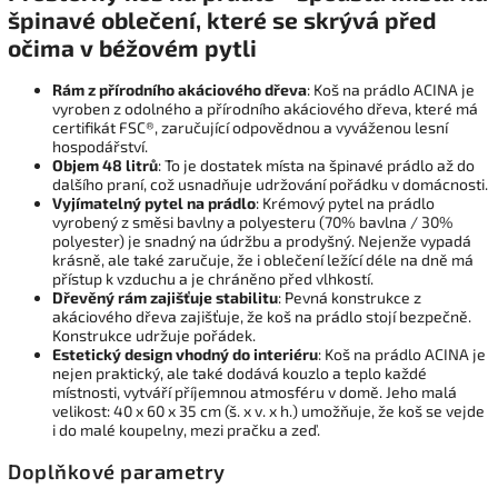
špinavé oblečení, které se skrývá před
očima v béžovém pytli
Rám z přírodního akáciového dřeva
: Koš na prádlo ACINA je
vyroben z odolného a přírodního akáciového dřeva, které má
certifikát FSC®, zaručující odpovědnou a vyváženou lesní
hospodářství.
Objem 48 litrů
: To je dostatek místa na špinavé prádlo až do
dalšího praní, což usnadňuje udržování pořádku v domácnosti.
Vyjímatelný pytel na prádlo
: Krémový pytel na prádlo
vyrobený z směsi bavlny a polyesteru (
70% bavlna / 30%
polyester)
je snadný na údržbu a prodyšný. Nejenže vypadá
krásně, ale také zaručuje, že i oblečení ležící déle na dně má
přístup k vzduchu a je chráněno před vlhkostí.
Dřevěný rám zajišťuje stabilitu
: Pevná konstrukce z
akáciového dřeva zajišťuje, že koš na prádlo stojí bezpečně.
Konstrukce udržuje pořádek.
Estetický design vhodný do interiéru
: Koš na prádlo ACINA je
nejen praktický, ale také dodává kouzlo a teplo každé
místnosti, vytváří příjemnou atmosféru v domě. Jeho malá
velikost: 40 x 60 x 35 cm
(š. x v. x h.) umožňuje, že koš se vejde
i do malé koupelny, mezi pračku a zeď.
Doplňkové parametry