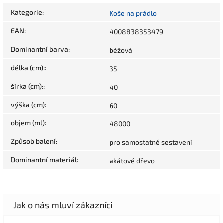
Kategorie
:
Koše na prádlo
EAN
:
4008838353479
Dominantní barva
:
béžová
délka (cm):
:
35
šírka (cm):
:
40
výška (cm)
:
60
objem (ml)
:
48000
Způsob balení
:
pro samostatné sestavení
Dominantní materiál
:
akátové dřevo