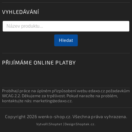
VYHLEDÁVÁNÍ
Hledat
PŘIJÍMÁME ONLINE PLATBY
Probíhají práce na úplném přizpůsobení webu edaxo.cz požadavkům
WCAG 2.2. Děkujeme za trpělivost. Pokud narazíte na problém,
kontaktujte nás: marketing@edaxo.cz.
Copyright 2026
wenko-shop.cz
. Všechna práva vyhrazena.
Vytvořil
Shoptet
| Design
Shoptak.cz.