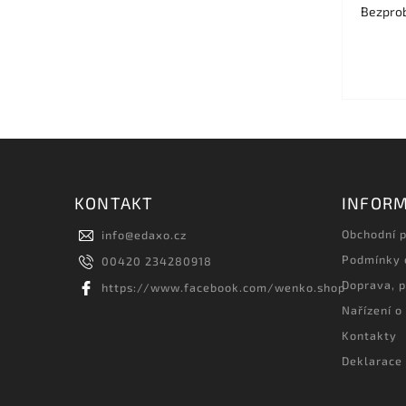
Bezprob
KONTAKT
INFORM
Obchodní 
info
@
edaxo.cz
Podmínky 
00420 234280918
Doprava, p
https://www.facebook.com/wenko.shop
Nařízení o
Kontakty
Deklarace 