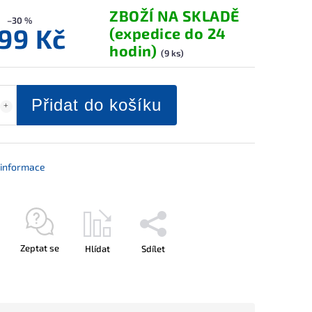
ZBOŽÍ NA SKLADĚ
–30 %
799 Kč
(expedice do 24
hodin)
(9 ks)
Přidat do košíku
í informace
Zeptat se
Hlídat
Sdílet