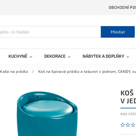
OBCHODNÍ PO
Hledat
KUCHYNĚ
DEKORACE
NÁBYTEK A DOPLŇKY
Koše na prádlo
/
Koš na špinavé prádlo a taburet v jednom, CANDY, s
KOŠ
V J
Kód:
405