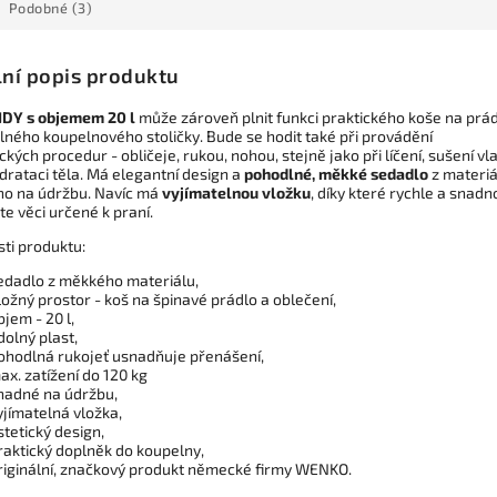
Podobné (3)
lní popis produktu
DY s objemem 20 l
může zároveň plnit funkci praktického koše na prá
lného koupelnového stoličky. Bude se hodit také při provádění
kých procedur - obličeje, rukou, nohou, stejně jako při líčení, sušení vl
drataci těla. Má elegantní design a
pohodlné, měkké sedadlo
z materiá
o na údržbu. Navíc má
vyjímatelnou vložku
, díky které rychle a snadn
e věci určené k praní.
sti produktu:
edadlo z měkkého materiálu,
ložný prostor - koš na špinavé prádlo a oblečení,
bjem - 20 l,
dolný plast,
ohodlná rukojeť usnadňuje přenášení,
ax. zatížení do 120 kg
nadné na údržbu,
yjímatelná vložka,
stetický design,
raktický doplněk do koupelny,
riginální, značkový produkt německé firmy WENKO.