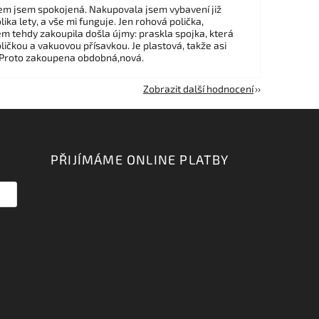
m jsem spokojená. Nakupovala jsem vybavení již
ika lety, a vše mi funguje. Jen rohová polička,
em tehdy zakoupila došla újmy: praskla spojka, která
ličkou a vakuovou přísavkou. Je plastová, takže asi
 Proto zakoupena obdobná,nová.
Zobrazit další hodnocení
PŘIJÍMÁME ONLINE PLATBY