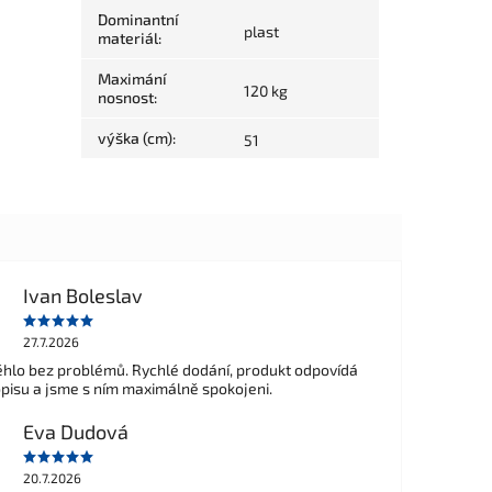
Dominantní
plast
materiál
:
Maximání
120 kg
nosnost
:
výška (cm)
:
51
Ivan Boleslav
27.7.2026
hlo bez problémů. Rychlé dodání, produkt odpovídá
opisu a jsme s ním maximálně spokojeni.
Eva Dudová
20.7.2026