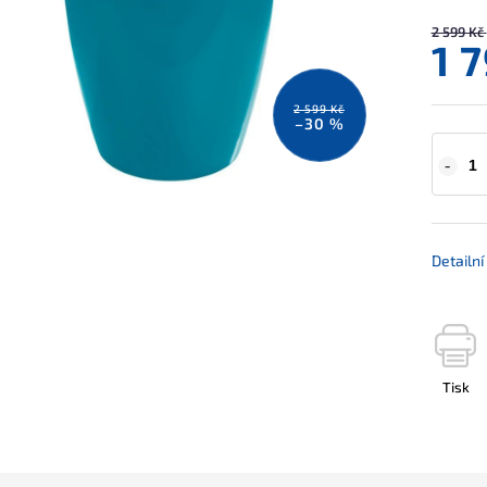
2 599 Kč
1 
2 599 Kč
–30 %
Detailn
Tisk