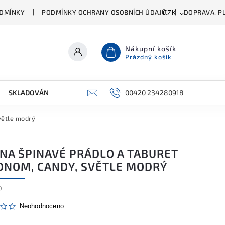
DMÍNKY
PODMÍNKY OCHRANY OSOBNÍCH ÚDAJŮ
DOPRAVA, PL
CZK
Nákupní košík
Prázdný košík
SKLADOVÁNÍ A ČIŠTĚNÍ
PŘÍSLUŠENSTVÍ
00420 234280918
ŠATNÍK
větle modrý
 NA ŠPINAVÉ PRÁDLO A TABURET
EDNOM, CANDY, SVĚTLE MODRÝ
0
Neohodnoceno