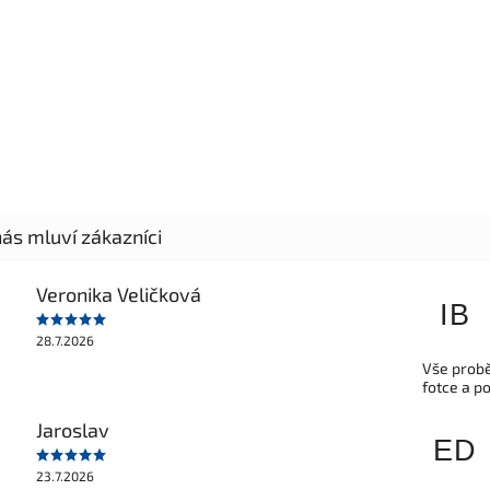
Veronika Veličková
IB
28.7.2026
Vše probě
fotce a p
Jaroslav
ED
23.7.2026