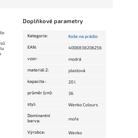
Doplňkové parametry
dlo
Kategorie
:
Koše na prádlo
asů
EAN
:
4008838206256
lu
o
vzor
:
modrá
materiál 2
:
plastová
kapacita
:
20 l
průměr (cm)
:
36
styl
:
Wenko Colours
Dominantní
moře
barva
:
Výrobce
:
Wenko