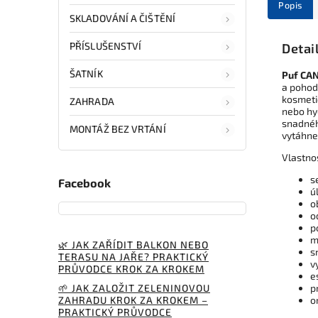
Popis
SKLADOVÁNÍ A ČIŠTĚNÍ
PŘÍSLUŠENSTVÍ
Detai
ŠATNÍK
Puf CAN
a pohod
kosmetic
ZAHRADA
nebo hy
snadnéh
MONTÁŽ BEZ VRTÁNÍ
vytáhnet
Vlastno
s
Facebook
ú
o
o
p
m
🌿 JAK ZAŘÍDIT BALKON NEBO
s
TERASU NA JAŘE? PRAKTICKÝ
v
PRŮVODCE KROK ZA KROKEM
e
🌱 JAK ZALOŽIT ZELENINOVOU
p
ZAHRADU KROK ZA KROKEM –
o
PRAKTICKÝ PRŮVODCE