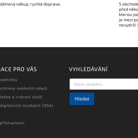
lémový nákup, rychlá doprava.
S obchode
před někol
kterou js
je mezi po
nevydrží.
ACE PRO VÁS
VYHLEDÁVÁNÍ
podmínky
ochrany osobních údajů
latba a vrácení zboží
Hledat
 digitálních službách (DSA)
přístupnosti