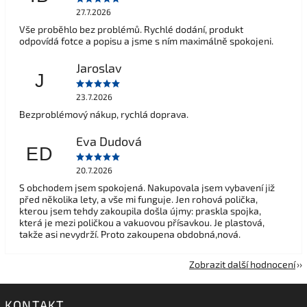
27.7.2026
Vše proběhlo bez problémů. Rychlé dodání, produkt
odpovídá fotce a popisu a jsme s ním maximálně spokojeni.
Jaroslav
J
23.7.2026
Bezproblémový nákup, rychlá doprava.
Eva Dudová
ED
20.7.2026
S obchodem jsem spokojená. Nakupovala jsem vybavení již
před několika lety, a vše mi funguje. Jen rohová polička,
kterou jsem tehdy zakoupila došla újmy: praskla spojka,
která je mezi poličkou a vakuovou přísavkou. Je plastová,
takže asi nevydrží. Proto zakoupena obdobná,nová.
Zobrazit další hodnocení
KONTAKT