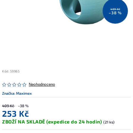
409 Kč
–38 %
Kód:
59965
Neohodnoceno
Značka:
Maximex
409 Kč
–38 %
253 Kč
ZBOŽÍ NA SKLADĚ (expedice do 24 hodin)
(21 ks)