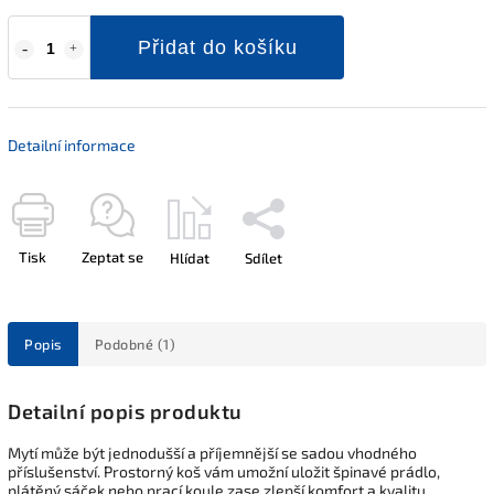
Přidat do košíku
Detailní informace
Tisk
Zeptat se
Hlídat
Sdílet
Popis
Podobné (1)
Detailní popis produktu
Mytí může být jednodušší a příjemnější se sadou vhodného
příslušenství. Prostorný koš vám umožní uložit špinavé prádlo,
plátěný sáček nebo prací koule zase zlepší komfort a kvalitu