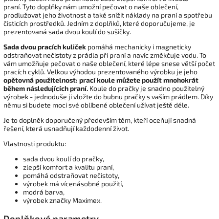
praní. Tyto doplňky nám umožní pečovat o naše oblečení,
prodlužovat jeho životnost a také snížit náklady na praní a spotřebu
čisticích prostředků. Jedním z doplňků, které doporučujeme, je
prezentovaná sada dvou koulí do sušičky.
Sada dvou pracích kuliček
pomáhá mechanicky i magneticky
odstraňovat nečistoty z prádla při praní a navíc změkčuje vodu. To
vám umožňuje pečovat o naše oblečení, které lépe snese větší počet
pracích cyklů. Velkou výhodou prezentovaného výrobku je jeho
opětovná použitelnost: prací koule můžete použít mnohokrát
během následujících praní.
Koule do pračky je snadno použitelný
výrobek - jednoduše ji vložte do bubnu pračky s vaším prádlem. Díky
němu si budete moci své oblíbené oblečení užívat ještě déle.
Je to doplněk doporučený především těm, kteří oceňují snadná
řešení, která usnadňují každodenní život.
Vlastnosti produktu:
sada dvou koulí do pračky,
zlepší komfort a kvalitu praní,
pomáhá odstraňovat nečistoty,
výrobek má vícenásobné použití,
modrá barva,
výrobek značky Maximex.
Doplňkové parametry