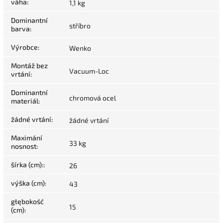
váha
:
1,1 kg
Dominantní
stříbro
barva
:
Výrobce
:
Wenko
Montáž bez
Vacuum-Loc
vrtání
:
Dominantní
chromová ocel
materiál
:
žádné vrtání
:
žádné vrtání
Maximání
33 kg
nosnost
:
šírka (cm):
:
26
výška (cm)
:
43
głębokość
15
(cm)
: