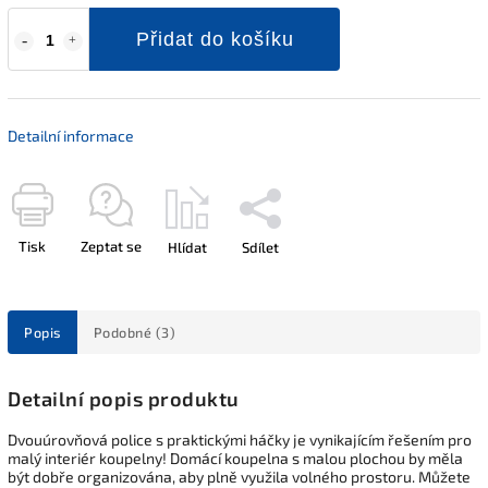
Přidat do košíku
Detailní informace
Tisk
Zeptat se
Hlídat
Sdílet
Popis
Podobné (3)
Detailní popis produktu
Dvouúrovňová police s praktickými háčky je vynikajícím řešením pro
malý interiér koupelny! Domácí koupelna s malou plochou by měla
být dobře organizována, aby plně využila volného prostoru. Můžete