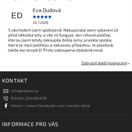
Eva Dudová
ED
20.7.2026
S obchodem jsem spokojená. Nakupovala jsem vybavení již
před několika lety, a vše mi funguje. Jen rohová polička,
kterou jsem tehdy zakoupila došla újmy: praskla spojka,
která je mezi poličkou a vakuovou přísavkou. Je plastová,
takže asi nevydrží. Proto zakoupena obdobná,nová.
Zobrazit další hodnocení
KONTAKT
info
@
edaxo.cz
00420 234280918
https://www.facebook.com/wenko.shop
INFORMACE PRO VÁS