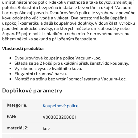
umístit nástěnnou polici kdekoli v místnosti a také kdykoli změnit její
polohu. Robustní a bezpečná instalace bez vrtání, rukojeti Vacuum-
Loc nepoškozují povrch. Dvouúrovňová police je vyrobena z pevného
kovu odolného vůči vodě a vlhkosti. Dva prostorné koše úspěšně
uspokojí kosmetiku a další koupelnové doplňky. V dolní části výrobku
jsou dvě praktické závěsy, na kterých můžete umístit osušky nebo
župan. Připojte polici k hladkému nebo mírně nerovnému povrchu
během několika sekund s přiloženým čerpadlem.
Vlastnosti produktu:
Dvouúrovňová koupelna police Vacuum-Loc.
Skládá se ze 2 košů pro ukládání příslušenství do koupelny.
Vyrobeno z vysoce kvalitního kovu.
Elegantní chromová barva.
Montáž na stěnu bez vrtání pomocí systému Vacuum-Loc.
Doplňkové parametry
Kategorie
:
Koupelnové police
EAN
:
4008838208861
materiál 2
:
kov