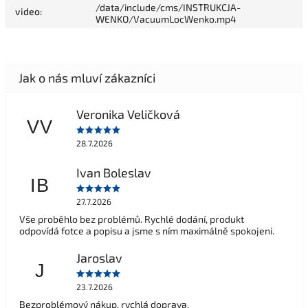
/data/include/cms/INSTRUKCJA-
video
:
WENKO/VacuumLocWenko.mp4
Veronika Veličková
VV
28.7.2026
Ivan Boleslav
IB
27.7.2026
Vše proběhlo bez problémů. Rychlé dodání, produkt
odpovídá fotce a popisu a jsme s ním maximálně spokojeni.
Jaroslav
J
23.7.2026
Bezproblémový nákup, rychlá doprava.