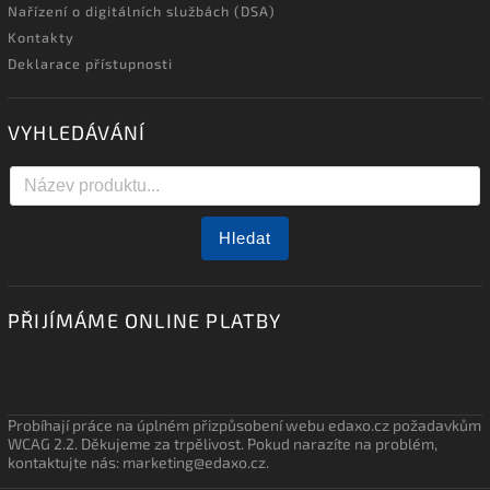
Nařízení o digitálních službách (DSA)
Kontakty
Deklarace přístupnosti
VYHLEDÁVÁNÍ
Hledat
PŘIJÍMÁME ONLINE PLATBY
Probíhají práce na úplném přizpůsobení webu edaxo.cz požadavkům
WCAG 2.2. Děkujeme za trpělivost. Pokud narazíte na problém,
kontaktujte nás: marketing@edaxo.cz.