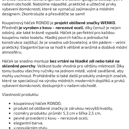
našem obchodě. Nabízíme nápadité, praktické a užitečné prvky
vybavení domácnosti, které se vyznačují zajímavým a módním
designem. Zkontrolujte a přesvědčte se sami!
Koupelnový háček RONDO je
projekt oblíbené značky WENKO
.
Předmět
je vyroben z kovu – nerezové oceli
, díky čemuž je nejen
odolný, ale také krásně vypadá. Háček je perfektní pro každou
koupelnu nebo toaletu. Hladký povrch háčku a jednoduchá
konstrukce zajišťují, že je snadno udržovatelný, a tím pádem – velmi
praktický. Elegantní barva se hodí k většině aranžmá a dodává módní
atmosféru.
Háček se snadno montuje
bez vrtání na hladké zdi nebo také na
skleněné povrchy
. Velikost bude vhodná pro většinu místností. Díky
tomu budou všechny ručníky na jednom místě, volně zavěšené, aby
mohly uschnout. Prohlédněte si také další produkty známých značek,
které se specializují na výrobu módních, moderních doplňků a prvků
vybavení domácnosti, dostupných v našem obchodě.
Vlastnosti produktu:
koupelnový háček RONDO,
produkt od oblíbené značky je zárukou nejvyšší kvality,
rozměry produktu: průměr 5,3 cm x šířka 2,5 cm,
pevné provedení z kovu – nerezové oceli,
elegantní barva,
v populárním stylu.