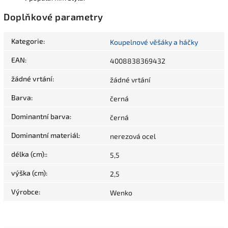
Doplňkové parametry
Kategorie
:
Koupelnové věšáky a háčky
EAN
:
4008838369432
žádné vrtání
:
žádné vrtání
Barva
:
černá
Dominantní barva
:
černá
Dominantní materiál
:
nerezová ocel
délka (cm):
:
5,5
výška (cm)
:
2,5
Výrobce
:
Wenko