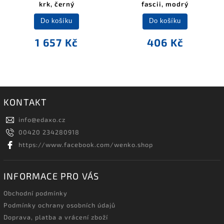
krk, černý
fascii, modrý
Do košíku
Do košíku
1 657 Kč
406 Kč
KONTAKT
info
@
edaxo.cz
00420 234280918
https://www.facebook.com/wenko.shop
INFORMACE PRO VÁS
Obchodní podmínky
Podmínky ochrany osobních údajů
Doprava, platba a vrácení zboží