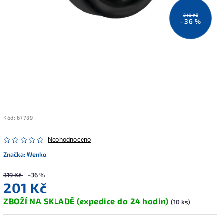
319 Kč
–36 %
Kód:
67789
Neohodnoceno
Značka:
Wenko
319 Kč
–36 %
201 Kč
ZBOŽÍ NA SKLADĚ (expedice do 24 hodin)
(10 ks)