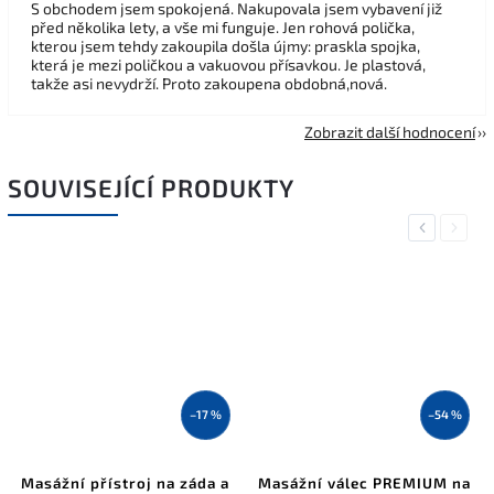
S obchodem jsem spokojená. Nakupovala jsem vybavení již
před několika lety, a vše mi funguje. Jen rohová polička,
kterou jsem tehdy zakoupila došla újmy: praskla spojka,
která je mezi poličkou a vakuovou přísavkou. Je plastová,
takže asi nevydrží. Proto zakoupena obdobná,nová.
Zobrazit další hodnocení
SOUVISEJÍCÍ PRODUKTY
Previous
Next
–17 %
–54 %
Masážní přístroj na záda a
Masážní válec PREMIUM na