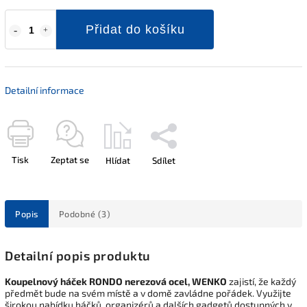
Přidat do košíku
Detailní informace
Tisk
Zeptat se
Hlídat
Sdílet
Popis
Podobné (3)
Detailní popis produktu
Koupelnový háček RONDO nerezová ocel, WENKO
zajistí, že každý
předmět bude na svém místě a v domě zavládne pořádek. Využijte
širokou nabídku háčků, organizérů a dalších gadgetů dostupných v