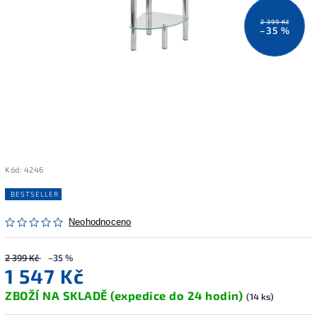
2 399 Kč
–35 %
Kód:
4246
BESTSELLER
Neohodnoceno
2 399 Kč
–35 %
1 547 Kč
ZBOŽÍ NA SKLADĚ (expedice do 24 hodin)
(14 ks)