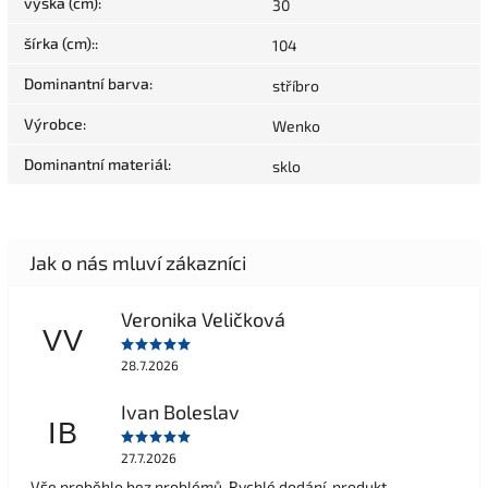
výška (cm)
:
30
šírka (cm):
:
104
Dominantní barva
:
stříbro
Výrobce
:
Wenko
Dominantní materiál
:
sklo
Veronika Veličková
VV
28.7.2026
Ivan Boleslav
IB
27.7.2026
Vše proběhlo bez problémů. Rychlé dodání, produkt