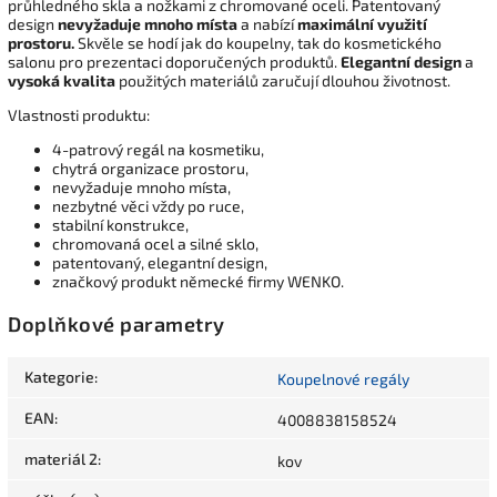
průhledného skla a nožkami z chromované oceli. Patentovaný
design
nevyžaduje mnoho místa
a nabízí
maximální využití
prostoru.
Skvěle se hodí jak do koupelny, tak do kosmetického
salonu pro prezentaci doporučených produktů.
Elegantní design
a
vysoká kvalita
použitých materiálů zaručují dlouhou životnost.
Vlastnosti produktu:
4-patrový regál na kosmetiku,
chytrá organizace prostoru,
nevyžaduje mnoho místa,
nezbytné věci vždy po ruce,
stabilní konstrukce,
chromovaná ocel a silné sklo,
patentovaný, elegantní design,
značkový produkt německé firmy WENKO.
Doplňkové parametry
Kategorie
:
Koupelnové regály
EAN
:
4008838158524
materiál 2
:
kov