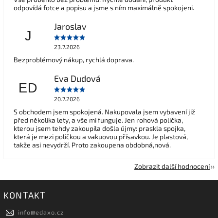
odpovídá fotce a popisu a jsme s ním maximálně spokojeni.
Jaroslav
J
23.7.2026
Bezproblémový nákup, rychlá doprava.
Eva Dudová
ED
20.7.2026
S obchodem jsem spokojená. Nakupovala jsem vybavení již
před několika lety, a vše mi funguje. Jen rohová polička,
kterou jsem tehdy zakoupila došla újmy: praskla spojka,
která je mezi poličkou a vakuovou přísavkou. Je plastová,
takže asi nevydrží. Proto zakoupena obdobná,nová.
Zobrazit další hodnocení
KONTAKT
info
@
edaxo.cz