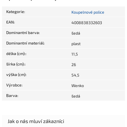
Kategorie
:
Koupelnové police
EAN
:
4008838332603
Dominantní barva
:
šedá
Dominantní materiál
:
plast
délka (cm):
:
11,5
šírka (cm):
:
26
výška (cm)
:
54,5
Výrobce
:
Wenko
Barva
:
šedá