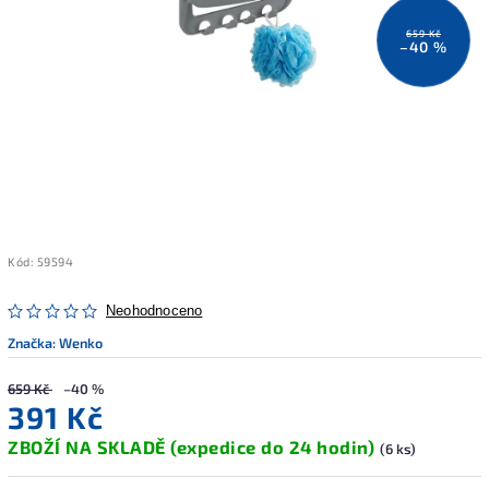
659 Kč
–40 %
Kód:
59594
Neohodnoceno
Značka:
Wenko
659 Kč
–40 %
391 Kč
ZBOŽÍ NA SKLADĚ (expedice do 24 hodin)
(6 ks)