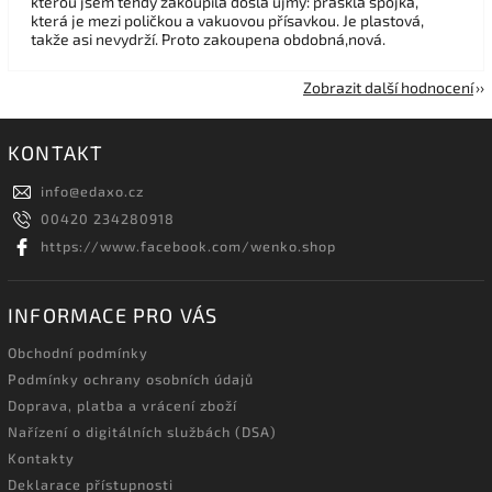
kterou jsem tehdy zakoupila došla újmy: praskla spojka,
která je mezi poličkou a vakuovou přísavkou. Je plastová,
takže asi nevydrží. Proto zakoupena obdobná,nová.
Zobrazit další hodnocení
KONTAKT
info
@
edaxo.cz
00420 234280918
https://www.facebook.com/wenko.shop
INFORMACE PRO VÁS
Obchodní podmínky
Podmínky ochrany osobních údajů
Doprava, platba a vrácení zboží
Nařízení o digitálních službách (DSA)
Kontakty
Deklarace přístupnosti