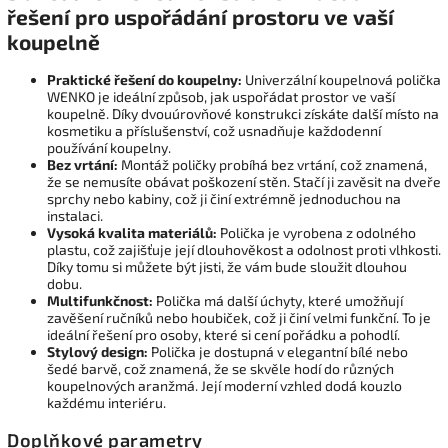
řešení pro uspořádání prostoru ve vaší
koupelně
Praktické řešení do koupelny:
Univerzální koupelnová polička
WENKO je ideální způsob, jak uspořádat prostor ve vaší
koupelně. Díky dvouúrovňové konstrukci získáte další místo na
kosmetiku a příslušenství, což usnadňuje každodenní
používání koupelny.
Bez vrtání:
Montáž poličky probíhá bez vrtání, což znamená,
že se nemusíte obávat poškození stěn. Stačí ji zavěsit na dveře
sprchy nebo kabiny, což ji činí extrémně jednoduchou na
instalaci.
Vysoká kvalita materiálů:
Polička je vyrobena z odolného
plastu, což zajišťuje její dlouhověkost a odolnost proti vlhkosti.
Díky tomu si můžete být jisti, že vám bude sloužit dlouhou
dobu.
Multifunkčnost:
Polička má další úchyty, které umožňují
zavěšení ručníků nebo houbiček, což ji činí velmi funkční. To je
ideální řešení pro osoby, které si cení pořádku a pohodlí.
Stylový design:
Polička je dostupná v elegantní bílé nebo
šedé barvě, což znamená, že se skvěle hodí do různých
koupelnových aranžmá. Její moderní vzhled dodá kouzlo
každému interiéru.
Doplňkové parametry