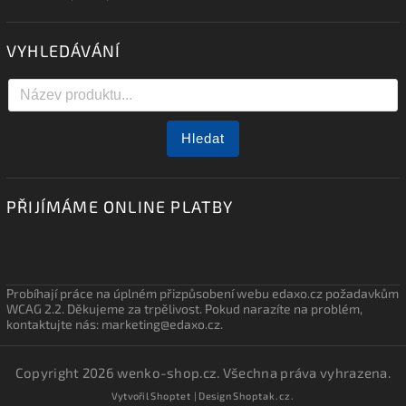
VYHLEDÁVÁNÍ
Hledat
PŘIJÍMÁME ONLINE PLATBY
Probíhají práce na úplném přizpůsobení webu edaxo.cz požadavkům
WCAG 2.2. Děkujeme za trpělivost. Pokud narazíte na problém,
kontaktujte nás: marketing@edaxo.cz.
Copyright 2026
wenko-shop.cz
. Všechna práva vyhrazena.
Vytvořil
Shoptet
| Design
Shoptak.cz.