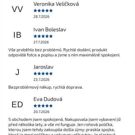
Veronika Veličková
VV
28.7.2026
Ivan Boleslav
IB
27.7.2026
Vše proběhlo bez problémů. Rychlé dodání, produkt
odpovídá fotce a popisu a jsme s ním maximálně spokojeni.
Jaroslav
J
23.7.2026
Bezproblémový nákup, rychlá doprava.
Eva Dudová
ED
20.7.2026
S obchodem jsem spokojená. Nakupovala jsem vybavení již
před několika lety, a vše mi funguje. Jen rohová polička,
kterou jsem tehdy zakoupila došla újmy: praskla spojka,
která je mezi poličkou a vakuovou přísavkou. Je plastová,