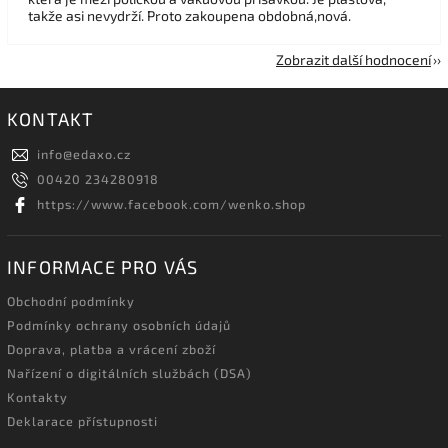
takže asi nevydrží. Proto zakoupena obdobná,nová.
Zobrazit další hodnocení
KONTAKT
info
@
edaxo.cz
00420 234280918
https://www.facebook.com/wenko.shop
INFORMACE PRO VÁS
Obchodní podmínky
Podmínky ochrany osobních údajů
Doprava, platba a vrácení zboží
Nařízení o digitálních službách (DSA)
Kontakty
Deklarace přístupnosti