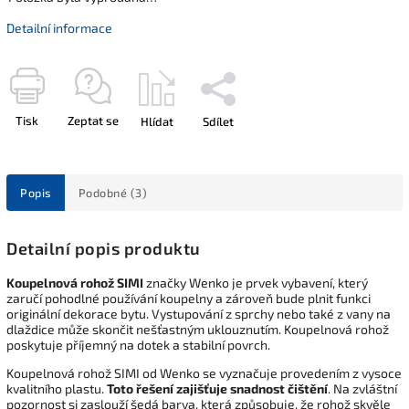
Detailní informace
Tisk
Zeptat se
Hlídat
Sdílet
Popis
Podobné (3)
Detailní popis produktu
Koupelnová rohož SIMI
značky Wenko je prvek vybavení, který
zaručí pohodlné používání koupelny a zároveň bude plnit funkci
originální dekorace bytu. Vystupování z sprchy nebo také z vany na
dlaždice může skončit nešťastným uklouznutím. Koupelnová rohož
poskytuje příjemný na dotek a stabilní povrch.
Koupelnová rohož SIMI od Wenko se vyznačuje provedením z vysoce
kvalitního plastu.
Toto řešení zajišťuje snadnost čištění
. Na zvláštní
pozornost si zaslouží šedá barva, která způsobuje, že rohož skvěle