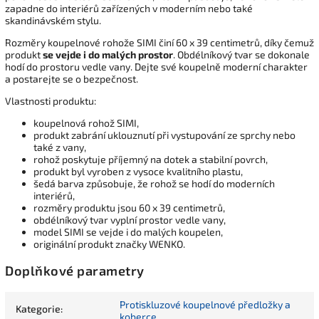
zapadne do interiérů zařízených v moderním nebo také
skandinávském stylu.
Rozměry koupelnové rohože SIMI činí 60 x 39 centimetrů, díky čemuž
produkt
se vejde i do malých prostor
. Obdélníkový tvar se dokonale
hodí do prostoru vedle vany. Dejte své koupelně moderní charakter
a postarejte se o bezpečnost.
Vlastnosti produktu:
koupelnová rohož SIMI,
produkt zabrání uklouznutí při vystupování ze sprchy nebo
také z vany,
rohož poskytuje příjemný na dotek a stabilní povrch,
produkt byl vyroben z vysoce kvalitního plastu,
šedá barva způsobuje, že rohož se hodí do moderních
interiérů,
rozměry produktu jsou 60 x 39 centimetrů,
obdélníkový tvar vyplní prostor vedle vany,
model SIMI se vejde i do malých koupelen,
originální produkt značky WENKO.
Doplňkové parametry
Protiskluzové koupelnové předložky a
Kategorie
:
koberce