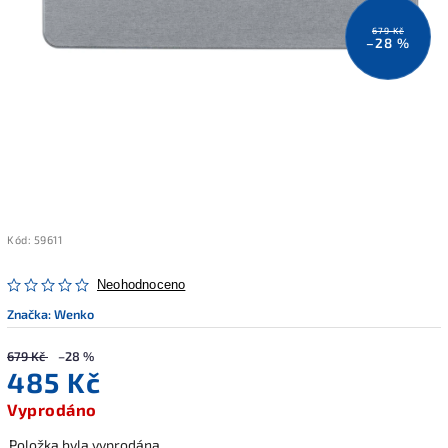
679 Kč
–28 %
Kód:
59611
Neohodnoceno
Značka:
Wenko
679 Kč
–28 %
485 Kč
Vyprodáno
Položka byla vyprodána…