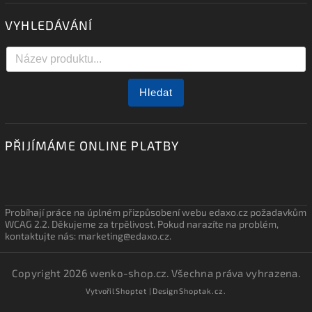
VYHLEDÁVÁNÍ
Hledat
PŘIJÍMÁME ONLINE PLATBY
Probíhají práce na úplném přizpůsobení webu edaxo.cz požadavkům
WCAG 2.2. Děkujeme za trpělivost. Pokud narazíte na problém,
kontaktujte nás: marketing@edaxo.cz.
Copyright 2026
wenko-shop.cz
. Všechna práva vyhrazena.
Vytvořil
Shoptet
| Design
Shoptak.cz.