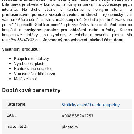
Bílá barva je skvělá v kombinaci s různými barvami a zdůrazňuje jejich
intenzitu. Na druhé straně, v kombinaci s lehkými stěnami a
příslušenstvím pomůže vizuálně zvětšit místnost
. Ergonomický tvar
vám umožňuje ušetřit místo v malé koupelně. Sedadlo je mírně tvarované
pro větší pohodlí. Stolička pomůže při výměně v koupelně před nebo po
koupání a
poskytne prostor pro oblečení nebo ručníky
. Kumba
koupelnové stoličky jsou vyrobeny z lehkého a pevného plastu. Má
rozměry 38x47x32 cm.
Je vhodný pro vybavení jakékoli části domu
.
Vlastnosti produktu:
Koupelnové stoličky.
Vyrobeno z plastu.
Konturované sedadlo.
V univerzální bílé barvě.
Malá velikost.
Doplňkové parametry
Kategorie
:
Stoličky a sedátka do koupelny
EAN
:
4008838241257
materiál 2
:
plastová