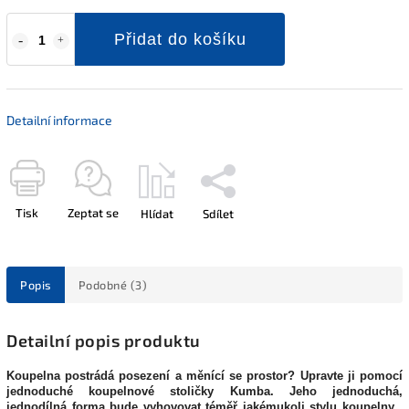
Přidat do košíku
Detailní informace
Tisk
Zeptat se
Hlídat
Sdílet
Popis
Podobné (3)
Detailní popis produktu
Koupelna postrádá posezení a měnící se prostor? Upravte ji pomocí
jednoduché koupelnové stoličky Kumba. Jeho jednoduchá,
jednodílná forma bude vyhovovat téměř jakémukoli stylu koupelny .