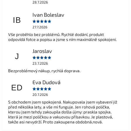
28.7.2026
Ivan Boleslav
IB
27.7.2026
Vše proběhlo bez problémů. Rychlé dodání, produkt
odpovídá fotce a popisu a jsme s ním maximálně spokojeni.
Jaroslav
J
23.7.2026
Bezproblémový nákup, rychlá doprava.
Eva Dudová
ED
20.7.2026
S obchodem jsem spokojená. Nakupovala jsem vybavení již
před několika lety, a vše mi funguje. Jen rohová polička,
kterou jsem tehdy zakoupila došla újmy: praskla spojka,
která je mezi poličkou a vakuovou přísavkou. Je plastová,
takže asi nevydrží. Proto zakoupena obdobná,nová.