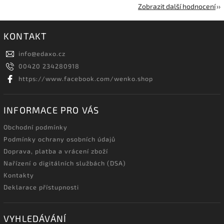
Zobrazit další hodnocení
KONTAKT
info
@
edaxo.cz
00420 234280918
https://www.facebook.com/wenko.shop
INFORMACE PRO VÁS
Obchodní podmínky
Podmínky ochrany osobních údajů
Doprava, platba a vrácení zboží
Nařízení o digitálních službách (DSA)
Kontakty
Deklarace přístupnosti
VYHLEDÁVÁNÍ