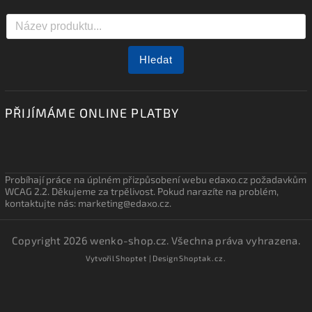
Hledat
PŘIJÍMÁME ONLINE PLATBY
Probíhají práce na úplném přizpůsobení webu edaxo.cz požadavkům
WCAG 2.2. Děkujeme za trpělivost. Pokud narazíte na problém,
kontaktujte nás: marketing@edaxo.cz.
Copyright 2026
wenko-shop.cz
. Všechna práva vyhrazena.
Vytvořil
Shoptet
| Design
Shoptak.cz.