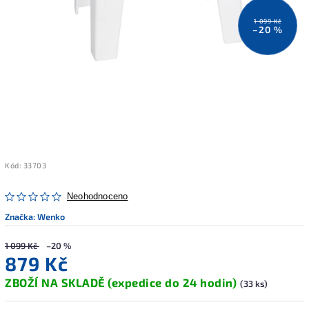
1 099 Kč
–20 %
Kód:
33703
Neohodnoceno
Značka:
Wenko
1 099 Kč
–20 %
879 Kč
ZBOŽÍ NA SKLADĚ (expedice do 24 hodin)
(33 ks)