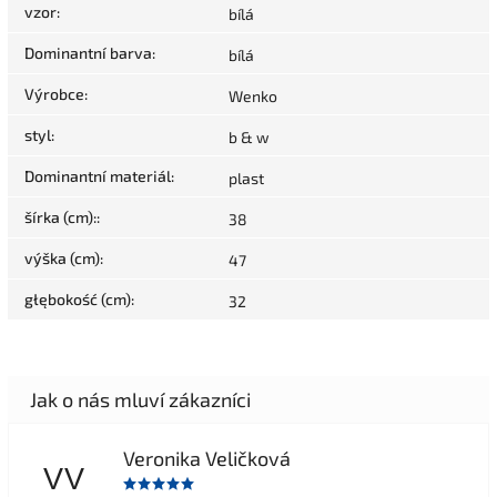
vzor
:
bílá
Dominantní barva
:
bílá
Výrobce
:
Wenko
styl
:
b & w
Dominantní materiál
:
plast
šírka (cm):
:
38
výška (cm)
:
47
głębokość (cm)
:
32
Veronika Veličková
VV