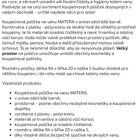
po ruce, a zároveň usnadní udržování čistoty a hygieny kolem vany.
Podívejte se na celý sortiment koupelnových poliček dostupných v
našem obchodě – určitě najdete něco pro sebe!
Koupelnová polička na vanu MATERA v univerzální bílé barvě.
Konstrukce z plastu - polyresinu se skvěle hodí do vlhkého prostředí
koupelny. Je to materiál snadno čistitelný a navíc trvanlivý a odolný
vůči korozi. Voda může volně protékat mezi prostory poliček, díky
čemuž mýdlo, pemza, houba a další příslušenství mohou volně
schnout. To je nesmírně důležité, aby se nevyvinula plíseň.
Velký
prostor
na poličce umožňuje umístit všechny kosmetiky a
koupelnové potřeby.
Rozměry poličky: délka 94 x šířka 20 x výška 5 budou vhodné pro
většinu koupelen, i do rohu malé sprchové kabiny nebo vany.
Vlastnosti produktu:
Koupelnová polička na vanu MATERA,
v univerzální bílé barvě,
prostorná – pojme všechny nezbytné kosmetiky a koupelnové
doplňky,
vyrobena z plastu - polyresinu,
materiál je trvanlivý a odolný vůči korozi,
koupelnová polička je snadno čistitelná,
rozměry: délka 94 x šířka 20 x výška 5,
díky vhodné délce bezpečně spočívá na okrajích vany,