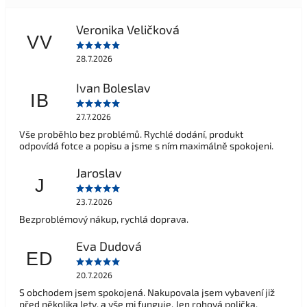
Veronika Veličková
VV
28.7.2026
Ivan Boleslav
IB
27.7.2026
Vše proběhlo bez problémů. Rychlé dodání, produkt
odpovídá fotce a popisu a jsme s ním maximálně spokojeni.
Jaroslav
J
23.7.2026
Bezproblémový nákup, rychlá doprava.
Eva Dudová
ED
20.7.2026
S obchodem jsem spokojená. Nakupovala jsem vybavení již
před několika lety, a vše mi funguje. Jen rohová polička,