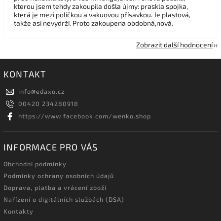
kterou jsem tehdy zakoupila došla újmy: praskla spojka,
která je mezi poličkou a vakuovou přísavkou. Je plastová,
takže asi nevydrží. Proto zakoupena obdobná,nová.
Zobrazit další hodnocení
KONTAKT
info
@
edaxo.cz
00420 234280918
https://www.facebook.com/wenko.shop
INFORMACE PRO VÁS
Obchodní podmínky
Podmínky ochrany osobních údajů
Doprava, platba a vrácení zboží
Nařízení o digitálních službách (DSA)
Kontakty