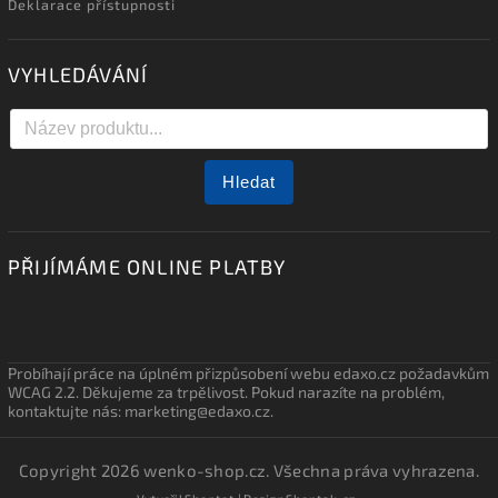
Deklarace přístupnosti
VYHLEDÁVÁNÍ
Hledat
PŘIJÍMÁME ONLINE PLATBY
Probíhají práce na úplném přizpůsobení webu edaxo.cz požadavkům
WCAG 2.2. Děkujeme za trpělivost. Pokud narazíte na problém,
kontaktujte nás: marketing@edaxo.cz.
Copyright 2026
wenko-shop.cz
. Všechna práva vyhrazena.