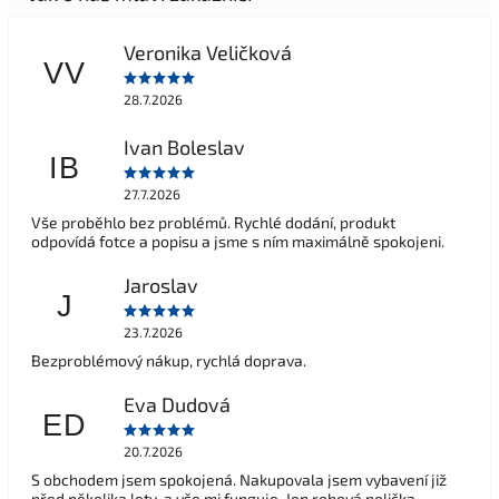
Veronika Veličková
VV
28.7.2026
Ivan Boleslav
IB
27.7.2026
Vše proběhlo bez problémů. Rychlé dodání, produkt
odpovídá fotce a popisu a jsme s ním maximálně spokojeni.
Jaroslav
J
23.7.2026
Bezproblémový nákup, rychlá doprava.
Eva Dudová
ED
20.7.2026
S obchodem jsem spokojená. Nakupovala jsem vybavení již
před několika lety, a vše mi funguje. Jen rohová polička,