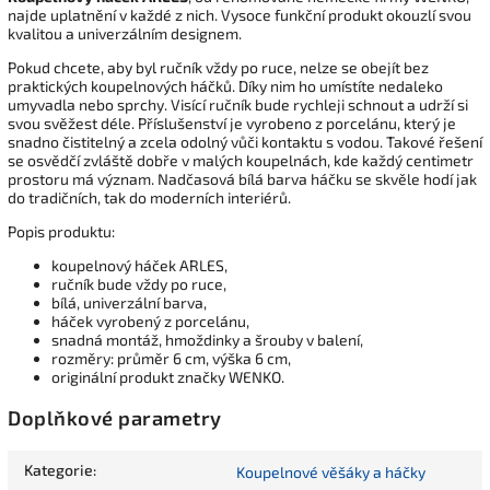
najde uplatnění v každé z nich. Vysoce funkční produkt okouzlí svou
kvalitou a univerzálním designem.
Pokud chcete, aby byl ručník vždy po ruce, nelze se obejít bez
praktických koupelnových háčků. Díky nim ho umístíte nedaleko
umyvadla nebo sprchy. Visící ručník bude rychleji schnout a udrží si
svou svěžest déle. Příslušenství je vyrobeno z porcelánu, který je
snadno čistitelný a zcela odolný vůči kontaktu s vodou. Takové řešení
se osvědčí zvláště dobře v malých koupelnách, kde každý centimetr
prostoru má význam. Nadčasová bílá barva háčku se skvěle hodí jak
do tradičních, tak do moderních interiérů.
Popis produktu:
koupelnový háček ARLES,
ručník bude vždy po ruce,
bílá, univerzální barva,
háček vyrobený z porcelánu,
snadná montáž, hmoždinky a šrouby v balení,
rozměry: průměr 6 cm, výška 6 cm,
originální produkt značky WENKO.
Doplňkové parametry
Kategorie
:
Koupelnové věšáky a háčky