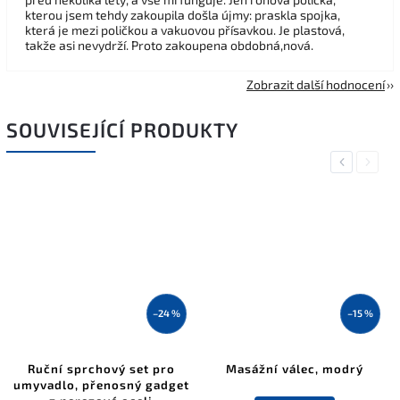
kterou jsem tehdy zakoupila došla újmy: praskla spojka,
která je mezi poličkou a vakuovou přísavkou. Je plastová,
takže asi nevydrží. Proto zakoupena obdobná,nová.
Zobrazit další hodnocení
SOUVISEJÍCÍ PRODUKTY
Previous
Next
–24 %
–15 %
Ruční sprchový set pro
Masážní válec, modrý
umyvadlo, přenosný gadget