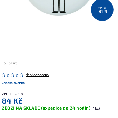
219 Kč
–61 %
Kód:
52525
Neohodnoceno
Značka:
Wenko
219 Kč
–61 %
84 Kč
ZBOŽÍ NA SKLADĚ (expedice do 24 hodin)
(1 ks)