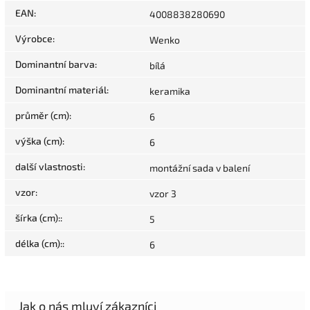
EAN
:
4008838280690
Výrobce
:
Wenko
Dominantní barva
:
bílá
Dominantní materiál
:
keramika
průměr (cm)
:
6
výška (cm)
:
6
další vlastnosti
:
montážní sada v balení
vzor
:
vzor 3
šírka (cm):
:
5
délka (cm):
:
6