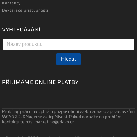
Kontakty
Deklarace přístupnosti
VYHLEDÁVÁNÍ
Hledat
PŘIJÍMÁME ONLINE PLATBY
Probíhají práce na úplném přizpůsobení webu edaxo.cz požadavkům
WCAG 2.2. Děkujeme za trpělivost. Pokud narazíte na problém,
kontaktujte nás: marketing@edaxo.cz.