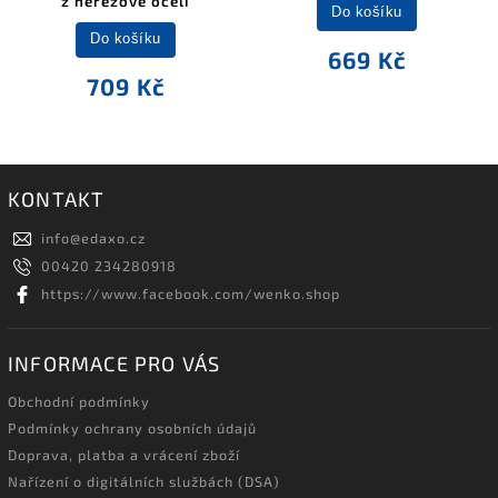
z nerezové oceli
Do košíku
Do košíku
669 Kč
709 Kč
KONTAKT
info
@
edaxo.cz
00420 234280918
https://www.facebook.com/wenko.shop
INFORMACE PRO VÁS
Obchodní podmínky
Podmínky ochrany osobních údajů
Doprava, platba a vrácení zboží
Nařízení o digitálních službách (DSA)