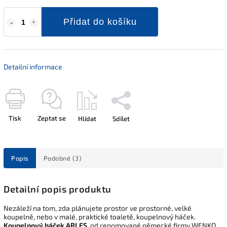
Přidat do košíku
Detailní informace
Tisk
Zeptat se
Hlídat
Sdílet
Popis
Podobné (3)
Detailní popis produktu
Nezáleží na tom, zda plánujete prostor ve prostorné, velké
koupelně, nebo v malé, praktické toaletě, koupelnový háček.
Koupelnový háček ARLES
, od renomované německé firmy WENKO,