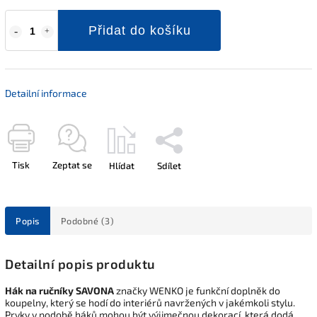
Přidat do košíku
Detailní informace
Tisk
Zeptat se
Hlídat
Sdílet
Popis
Podobné (3)
Detailní popis produktu
Hák na ručníky SAVONA
značky WENKO je funkční doplněk do
koupelny, který se hodí do interiérů navržených v jakémkoli stylu.
Prvky v podobě háků mohou být výjimečnou dekorací, která dodá