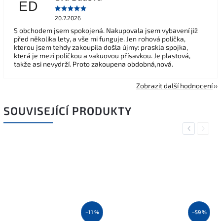
ED
20.7.2026
S obchodem jsem spokojená. Nakupovala jsem vybavení již
před několika lety, a vše mi funguje. Jen rohová polička,
kterou jsem tehdy zakoupila došla újmy: praskla spojka,
která je mezi poličkou a vakuovou přísavkou. Je plastová,
takže asi nevydrží. Proto zakoupena obdobná,nová.
Zobrazit další hodnocení
SOUVISEJÍCÍ PRODUKTY
Previous
Next
–11 %
–59 %