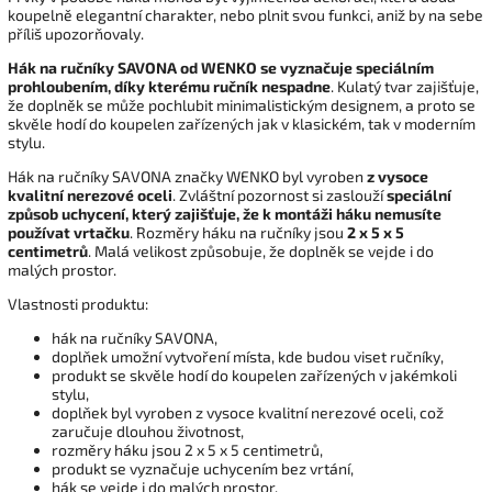
koupelně elegantní charakter, nebo plnit svou funkci, aniž by na sebe
příliš upozorňovaly.
Hák na ručníky SAVONA od WENKO se vyznačuje speciálním
prohloubením, díky kterému ručník nespadne
. Kulatý tvar zajišťuje,
že doplněk se může pochlubit minimalistickým designem, a proto se
skvěle hodí do koupelen zařízených jak v klasickém, tak v moderním
stylu.
Hák na ručníky SAVONA značky WENKO byl vyroben
z vysoce
kvalitní nerezové oceli
. Zvláštní pozornost si zaslouží
speciální
způsob uchycení, který zajišťuje, že k montáži háku nemusíte
používat vrtačku
. Rozměry háku na ručníky jsou
2 x 5 x 5
centimetrů
. Malá velikost způsobuje, že doplněk se vejde i do
malých prostor.
Vlastnosti produktu:
hák na ručníky SAVONA,
doplňek umožní vytvoření místa, kde budou viset ručníky,
produkt se skvěle hodí do koupelen zařízených v jakémkoli
stylu,
doplňek byl vyroben z vysoce kvalitní nerezové oceli, což
zaručuje dlouhou životnost,
rozměry háku jsou 2 x 5 x 5 centimetrů,
produkt se vyznačuje uchycením bez vrtání,
hák se vejde i do malých prostor,