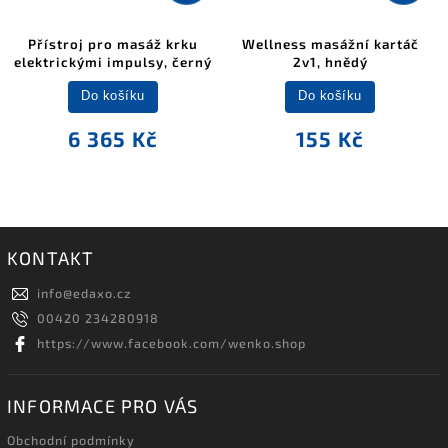
Přístroj pro masáž krku
Wellness masážní kartáč
elektrickými impulsy, černý
2v1, hnědý
Do košíku
Do košíku
6 365 Kč
155 Kč
KONTAKT
info
@
edaxo.cz
00420 234280918
https://www.facebook.com/wenko.shop
INFORMACE PRO VÁS
Obchodní podmínky