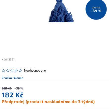
299 Kč
–39 %
Kód:
33511
Neohodnoceno
Značka:
Wenko
299 Kč
–39 %
182 Kč
Předprodej (produkt naskladníme do 3 týdnů)