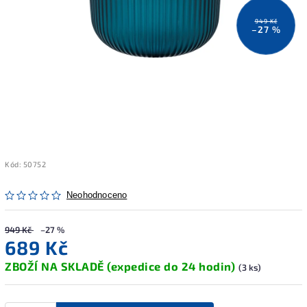
949 Kč
–27 %
Kód:
50752
Neohodnoceno
949 Kč
–27 %
689 Kč
ZBOŽÍ NA SKLADĚ (expedice do 24 hodin)
(3 ks)