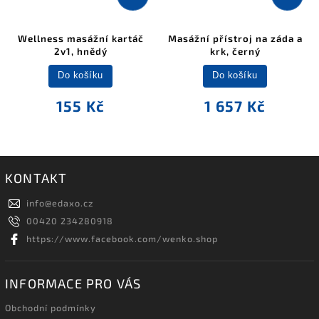
Wellness masážní kartáč
Masážní přístroj na záda a
2v1, hnědý
krk, černý
Do košíku
Do košíku
155 Kč
1 657 Kč
KONTAKT
info
@
edaxo.cz
00420 234280918
https://www.facebook.com/wenko.shop
INFORMACE PRO VÁS
Obchodní podmínky