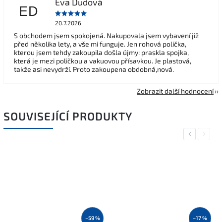
Eva Dudová
ED
20.7.2026
S obchodem jsem spokojená. Nakupovala jsem vybavení již
před několika lety, a vše mi funguje. Jen rohová polička,
kterou jsem tehdy zakoupila došla újmy: praskla spojka,
která je mezi poličkou a vakuovou přísavkou. Je plastová,
takže asi nevydrží. Proto zakoupena obdobná,nová.
Zobrazit další hodnocení
SOUVISEJÍCÍ PRODUKTY
Previous
Next
–59 %
–17 %