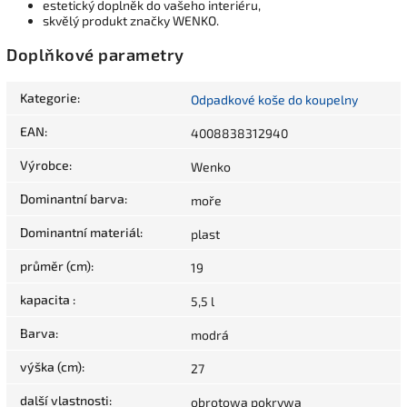
estetický doplněk do vašeho interiéru,
skvělý produkt značky WENKO.
Doplňkové parametry
Kategorie
:
Odpadkové koše do koupelny
EAN
:
4008838312940
Výrobce
:
Wenko
Dominantní barva
:
moře
Dominantní materiál
:
plast
průměr (cm)
:
19
kapacita
:
5,5 l
Barva
:
modrá
výška (cm)
:
27
další vlastnosti
:
obrotowa pokrywa