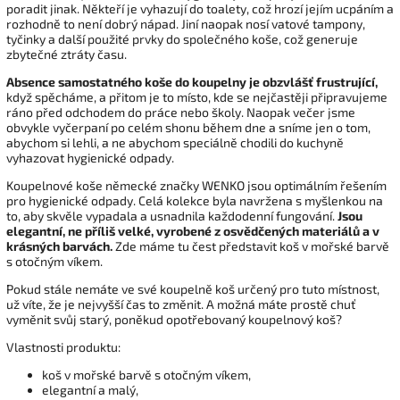
poradit jinak. Někteří je vyhazují do toalety, což hrozí jejím ucpáním a
rozhodně to není dobrý nápad. Jiní naopak nosí vatové tampony,
tyčinky a další použité prvky do společného koše, což generuje
zbytečné ztráty času.
Absence samostatného koše do koupelny je obzvlášť frustrující,
když spěcháme, a přitom je to místo, kde se nejčastěji připravujeme
ráno před odchodem do práce nebo školy. Naopak večer jsme
obvykle vyčerpaní po celém shonu během dne a sníme jen o tom,
abychom si lehli, a ne abychom speciálně chodili do kuchyně
vyhazovat hygienické odpady.
Koupelnové koše německé značky WENKO jsou optimálním řešením
pro hygienické odpady. Celá kolekce byla navržena s myšlenkou na
to, aby skvěle vypadala a usnadnila každodenní fungování.
Jsou
elegantní, ne příliš velké, vyrobené z osvědčených materiálů a v
krásných barvách.
Zde máme tu čest představit koš v mořské barvě
s otočným víkem.
Pokud stále nemáte ve své koupelně koš určený pro tuto místnost,
už víte, že je nejvyšší čas to změnit. A možná máte prostě chuť
vyměnit svůj starý, poněkud opotřebovaný koupelnový koš?
Vlastnosti produktu:
koš v mořské barvě s otočným víkem,
elegantní a malý,