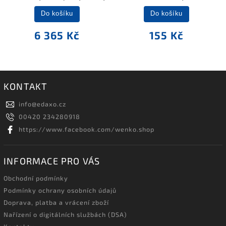
Do košíku
Do košíku
6 365 Kč
155 Kč
KONTAKT
info
@
edaxo.cz
00420 234280918
https://www.facebook.com/wenko.shop
INFORMACE PRO VÁS
Obchodní podmínky
Podmínky ochrany osobních údajů
Doprava, platba a vrácení zboží
Nařízení o digitálních službách (DSA)