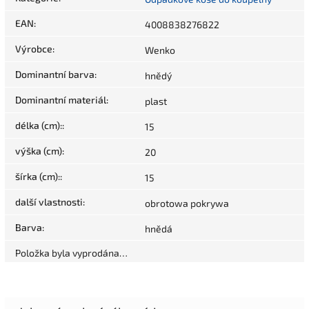
EAN
:
4008838276822
Výrobce
:
Wenko
Dominantní barva
:
hnědý
Dominantní materiál
:
plast
délka (cm):
:
15
výška (cm)
:
20
šírka (cm):
:
15
další vlastnosti
:
obrotowa pokrywa
Barva
:
hnědá
Položka byla vyprodána…