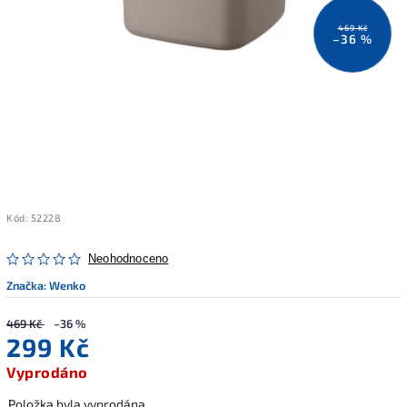
469 Kč
–36 %
Kód:
52228
Neohodnoceno
Značka:
Wenko
469 Kč
–36 %
299 Kč
Vyprodáno
Položka byla vyprodána…