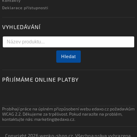
Kontakty
Deklarace přístupnosti
VYHLEDÁVÁNÍ
Hledat
PŘIJÍMÁME ONLINE PLATBY
Probíhají práce na úplném přizpůsobení webu edaxo.cz požadavkům
WCAG 2.2. Děkujeme za trpělivost. Pokud narazíte na problém,
kontaktujte nás: marketing@edaxo.cz.
Copyright 2026
wenko-shop.cz
. Všechna práva vyhrazena.