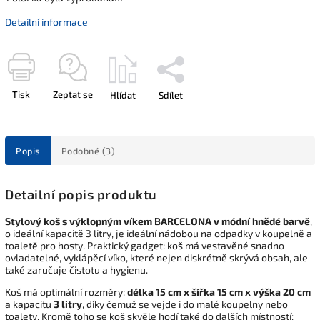
Detailní informace
Tisk
Zeptat se
Hlídat
Sdílet
Popis
Podobné (3)
Detailní popis produktu
Stylový koš s výklopným víkem BARCELONA v módní hnědé barvě
,
o ideální kapacitě 3 litry, je ideální nádobou na odpadky v koupelně a
toaletě pro hosty. Praktický gadget: koš má vestavěné snadno
ovladatelné, vyklápěcí víko, které nejen diskrétně skrývá obsah, ale
také zaručuje čistotu a hygienu.
Koš má optimální rozměry:
délka 15 cm x šířka 15 cm x výška 20 cm
a kapacitu
3 litry
, díky čemuž se vejde i do malé koupelny nebo
toalety. Kromě toho se koš skvěle hodí také do dalších místností: