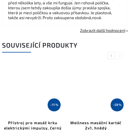
před několika lety, a vše mi funguje. Jen rohová polička,
kterou jsem tehdy zakoupila došla újmy: praskla spojka,
která je mezi poličkou a vakuovou přísavkou. Je plastová,
takže asi nevydrží. Proto zakoupena obdobná,nová.
Zobrazit další hodnocení
SOUVISEJÍCÍ PRODUKTY
Previous
Next
–11 %
–59 %
Přístroj pro masáž krku
Wellness masážní kartáč
elektrickými impulsy, černý
2v1, hnědý