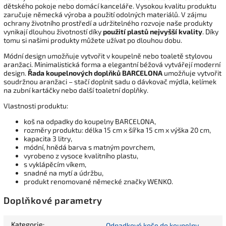
dětského pokoje nebo domácí kanceláře. Vysokou kvalitu produktu
zaručuje německá výroba a použití odolných materiálů. V zájmu
ochrany životního prostředí a udržitelného rozvoje naše produkty
vynikají dlouhou životností díky
použití plastů nejvyšší kvality
. Díky
tomu si našimi produkty můžete užívat po dlouhou dobu.
Módní design umožňuje vytvořit v koupelně nebo toaletě stylovou
aranžaci. Minimalistická forma a elegantní béžová vytvářejí moderní
design.
Řada koupelnových doplňků BARCELONA
umožňuje vytvořit
soudržnou aranžaci – stačí doplnit sadu o dávkovač mýdla, kelímek
na zubní kartáčky nebo další toaletní doplňky.
Vlastnosti produktu:
koš na odpadky do koupelny BARCELONA,
rozměry produktu: délka 15 cm x šířka 15 cm x výška 20 cm,
kapacita 3 litry,
módní, hnědá barva s matným povrchem,
vyrobeno z vysoce kvalitního plastu,
s vyklápěcím víkem,
snadné na mytí a údržbu,
produkt renomované německé značky WENKO.
Doplňkové parametry
Kategorie
:
Odpadkové koše do koupelny