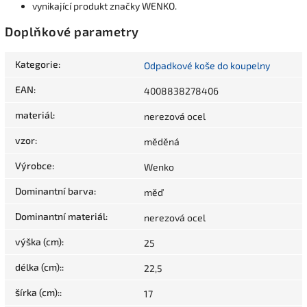
vynikající produkt značky WENKO.
Doplňkové parametry
Kategorie
:
Odpadkové koše do koupelny
EAN
:
4008838278406
materiál
:
nerezová ocel
vzor
:
měděná
Výrobce
:
Wenko
Dominantní barva
:
měď
Dominantní materiál
:
nerezová ocel
výška (cm)
:
25
délka (cm):
:
22,5
šírka (cm):
:
17