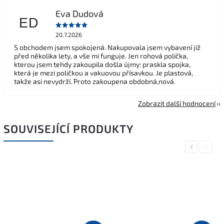
Eva Dudová
ED
20.7.2026
S obchodem jsem spokojená. Nakupovala jsem vybavení již
před několika lety, a vše mi funguje. Jen rohová polička,
kterou jsem tehdy zakoupila došla újmy: praskla spojka,
která je mezi poličkou a vakuovou přísavkou. Je plastová,
takže asi nevydrží. Proto zakoupena obdobná,nová.
Zobrazit další hodnocení
SOUVISEJÍCÍ PRODUKTY
Previous
Next