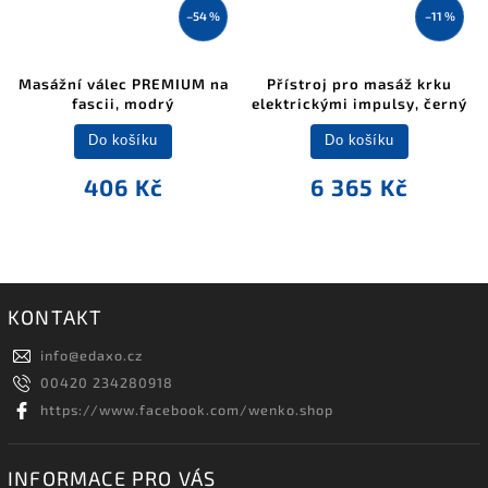
–54 %
–11 %
Masážní válec PREMIUM na
Přístroj pro masáž krku
fascii, modrý
elektrickými impulsy, černý
Do košíku
Do košíku
406 Kč
6 365 Kč
KONTAKT
info
@
edaxo.cz
00420 234280918
https://www.facebook.com/wenko.shop
INFORMACE PRO VÁS