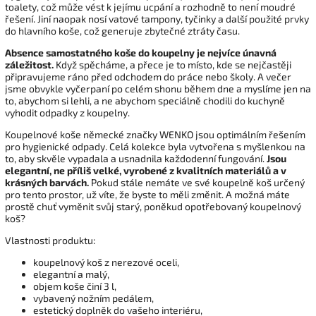
toalety, což může vést k jejímu ucpání a rozhodně to není moudré
řešení. Jiní naopak nosí vatové tampony, tyčinky a další použité prvky
do hlavního koše, což generuje zbytečné ztráty času.
Absence samostatného koše do koupelny je nejvíce únavná
záležitost.
Když spěcháme, a přece je to místo, kde se nejčastěji
připravujeme ráno před odchodem do práce nebo školy. A večer
jsme obvykle vyčerpaní po celém shonu během dne a myslíme jen na
to, abychom si lehli, a ne abychom speciálně chodili do kuchyně
vyhodit odpadky z koupelny.
Koupelnové koše německé značky WENKO jsou optimálním řešením
pro hygienické odpady. Celá kolekce byla vytvořena s myšlenkou na
to, aby skvěle vypadala a usnadnila každodenní fungování.
Jsou
elegantní, ne příliš velké, vyrobené z kvalitních materiálů a v
krásných barvách.
Pokud stále nemáte ve své koupelně koš určený
pro tento prostor, už víte, že byste to měli změnit. A možná máte
prostě chuť vyměnit svůj starý, poněkud opotřebovaný koupelnový
koš?
Vlastnosti produktu:
koupelnový koš z nerezové oceli,
elegantní a malý,
objem koše činí 3 l,
vybavený nožním pedálem,
estetický doplněk do vašeho interiéru,