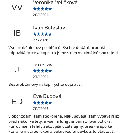
Veronika Veličková
VV
28.7.2026
Ivan Boleslav
IB
27.7.2026
Vše proběhlo bez problémů. Rychlé dodání, produkt
odpovídá fotce a popisu a jsme s ním maximálně spokojeni.
Jaroslav
J
23.7.2026
Bezproblémový nákup, rychlá doprava.
Eva Dudová
ED
20.7.2026
S obchodem jsem spokojená. Nakupovala jsem vybavení již
před několika lety, a vše mi funguje. Jen rohová polička,
kterou jsem tehdy zakoupila došla újmy: praskla spojka,
která je mezi poličkou a vakuovou přísavkou. Je plastová,