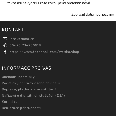
takže asi nevydrží. Proto zakoupena obdobná,nová.
Zobrazit další hodnocení
KONTAKT
info
@
edaxo.cz
00420 234280918
https://www.facebook.com/wenko.shop
INFORMACE PRO VÁS
Obchodní podmínky
Podmínky ochrany osobních údajů
Doprava, platba a vrácení zboží
Nařízení o digitálních službách (DSA)
Kontakty
Deklarace přístupnosti