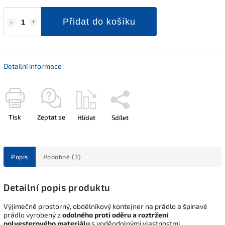
Přidat do košíku
Detailní informace
Tisk
Zeptat se
Hlídat
Sdílet
Popis
Podobné (3)
Detailní popis produktu
Výjimečně prostorný, obdélníkový kontejner na prádlo a špinavé
prádlo vyrobený z
odolného proti oděru a roztržení
polyesterového materiálu
s voděodolnými vlastnostmi.