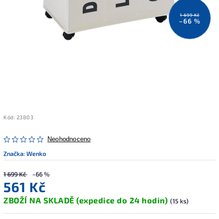
1 699 Kč
–66 %
Kód:
23803
Neohodnoceno
Značka:
Wenko
1 699 Kč
–66 %
561 Kč
ZBOŽÍ NA SKLADĚ (expedice do 24 hodin)
(15 ks)