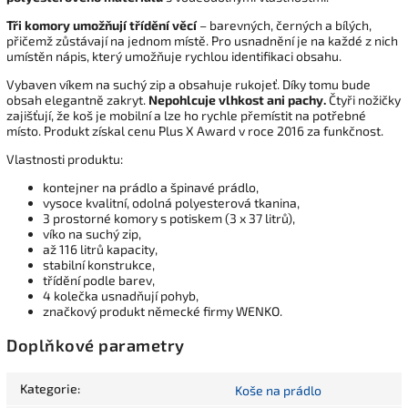
Tři komory umožňují třídění věcí
– barevných, černých a bílých,
přičemž zůstávají na jednom místě. Pro usnadnění je na každé z nich
umístěn nápis, který umožňuje rychlou identifikaci obsahu.
Vybaven víkem na suchý zip a obsahuje rukojeť. Díky tomu bude
obsah elegantně zakryt.
Nepohlcuje vlhkost ani pachy.
Čtyři nožičky
zajišťují, že koš je mobilní a lze ho rychle přemístit na potřebné
místo. Produkt získal cenu Plus X Award v roce 2016 za funkčnost.
Vlastnosti produktu:
kontejner na prádlo a špinavé prádlo,
vysoce kvalitní, odolná polyesterová tkanina,
3 prostorné komory s potiskem (3 x 37 litrů),
víko na suchý zip,
až 116 litrů kapacity,
stabilní konstrukce,
třídění podle barev,
4 kolečka usnadňují pohyb,
značkový produkt německé firmy WENKO.
Doplňkové parametry
Kategorie
:
Koše na prádlo