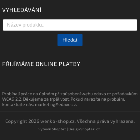
VYHLEDÁVÁNÍ
Hledat
PŘIJÍMÁME ONLINE PLATBY
Probíhají práce na úplném přizpůsobení webu edaxo.cz požadavkům
WCAG 2.2. Děkujeme za trpělivost. Pokud narazíte na problém,
kontaktujte nás: marketing@edaxo.cz.
Copyright 2026
wenko-shop.cz
. Všechna práva vyhrazena.
Vytvořil
Shoptet
| Design
Shoptak.cz.