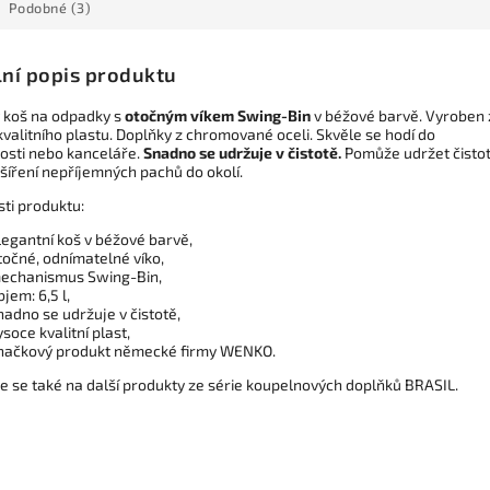
Podobné (3)
lní popis produktu
ý koš na odpadky s
otočným víkem Swing-Bin
v béžové barvě. Vyroben 
valitního plastu. Doplňky z chromované oceli. Skvěle se hodí do
sti nebo kanceláře.
Snadno se udržuje v čistotě.
Pomůže udržet čistot
šíření nepříjemných pachů do okolí.
sti produktu:
legantní koš v béžové barvě,
točné, odnímatelné víko,
echanismus Swing-Bin,
bjem: 6,5 l,
nadno se udržuje v čistotě,
ysoce kvalitní plast,
načkový produkt německé firmy WENKO.
te se také na další produkty ze série koupelnových doplňků BRASIL.