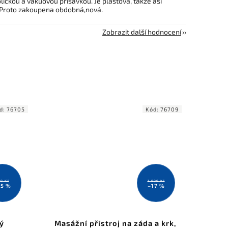
ličkou a vakuovou přísavkou. Je plastová, takže asi
 Proto zakoupena obdobná,nová.
Zobrazit další hodnocení
d:
76705
Kód:
76709
89 Kč
1 999 Kč
15 %
–17 %
ý
Masážní přístroj na záda a krk,