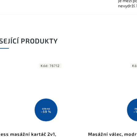
je mezi po
nevydrží.
SEJÍCÍ PRODUKTY
Kód:
76712
Kó
379 Kč
7
–59 %
–
ess masážní kartáč 2v1,
Masážní válec, modr