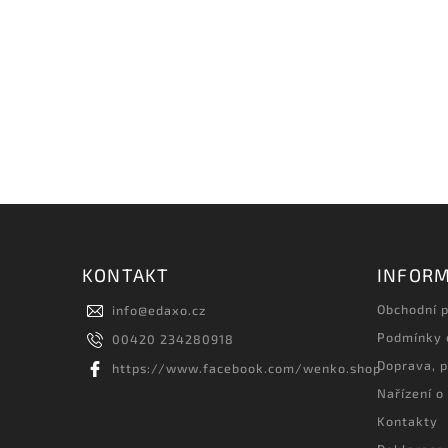
KONTAKT
INFORM
Obchodní 
info
@
edaxo.cz
Podmínky 
00420 234280918
Doprava, p
https://www.facebook.com/wenko.shop
Nařízení o
Kontakty