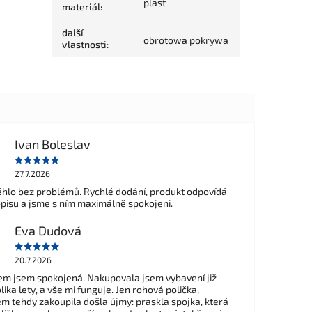
plast
materiál
:
další
obrotowa pokrywa
vlastnosti
:
Ivan Boleslav
27.7.2026
hlo bez problémů. Rychlé dodání, produkt odpovídá
opisu a jsme s ním maximálně spokojeni.
Eva Dudová
20.7.2026
m jsem spokojená. Nakupovala jsem vybavení již
ika lety, a vše mi funguje. Jen rohová polička,
em tehdy zakoupila došla újmy: praskla spojka, která