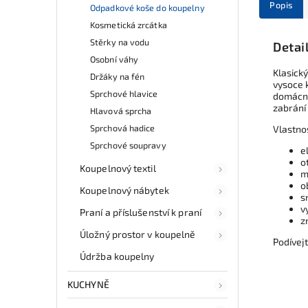
Popis
Odpadkové koše do koupelny
Kosmetická zrcátka
Stěrky na vodu
Detai
Osobní váhy
Klasick
Držáky na fén
vysoce k
Sprchové hlavice
domácno
zabrání 
Hlavová sprcha
Sprchová hadice
Vlastno
Sprchové soupravy
e
o
Koupelnový textil
m
o
Koupelnový nábytek
s
v
Praní a příslušenství k praní
z
Úložný prostor v koupelně
Podívej
Údržba koupelny
KUCHYNĚ