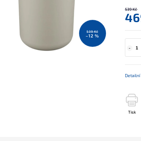
539 Kč
46
539 Kč
–12 %
Detailn
Tisk