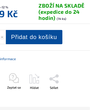
ZBOŽÍ NA SKLADĚ
–12 %
9 Kč
(expedice do 24
hodin)
(14 ks)
Přidat do košíku
í informace
Zeptat se
Hlídat
Sdílet