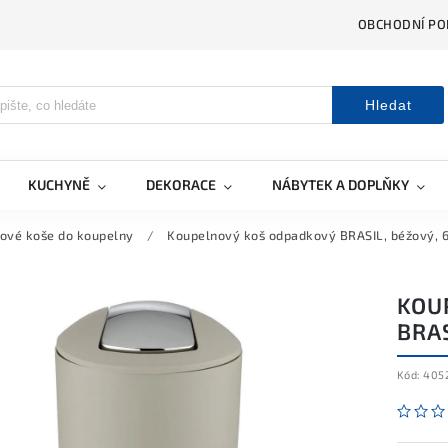
OBCHODNÍ PO
Hledat
KUCHYNĚ
DEKORACE
NÁBYTEK A DOPLŇKY
ové koše do koupelny
/
Koupelnový koš odpadkový BRASIL, béžový, 6
KOU
BRAS
Kód:
405