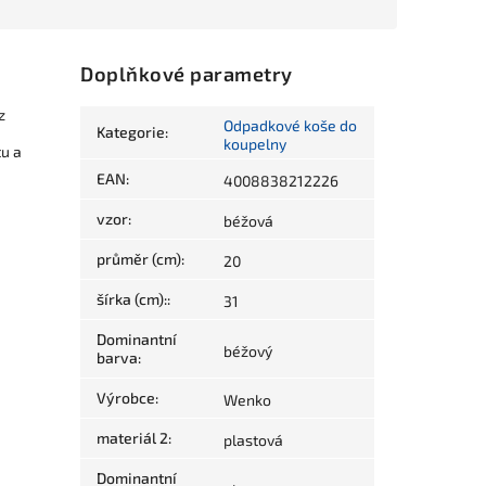
Doplňkové parametry
z
Odpadkové koše do
Kategorie
:
koupelny
u a
EAN
:
4008838212226
vzor
:
béžová
průměr (cm)
:
20
šírka (cm):
:
31
Dominantní
béžový
barva
:
Výrobce
:
Wenko
materiál 2
:
plastová
Dominantní