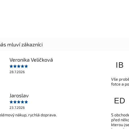
Veronika Veličková
IB
28.7.2026
Vše probě
fotce a p
Jaroslav
ED
23.7.2026
lémový nákup, rychlá doprava.
S obchode
před někol
kterou js