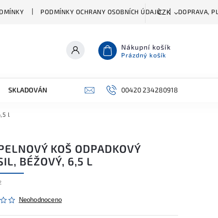
DMÍNKY
PODMÍNKY OCHRANY OSOBNÍCH ÚDAJŮ
DOPRAVA, PL
CZK
Nákupní košík
Prázdný košík
SKLADOVÁNÍ A ČIŠTĚNÍ
PŘÍSLUŠENSTVÍ
00420 234280918
ŠATNÍK
,5 l
PELNOVÝ KOŠ ODPADKOVÝ
IL, BÉŽOVÝ, 6,5 L
2
Neohodnoceno