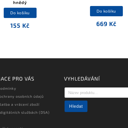
hnědý
Do košíku
Do košíku
669 Kč
155 Kč
ACE PRO VÁS
VYHLEDÁVÁNÍ
podmínky
ochrany osobních údajů
latba a vrácení zboží
Hledat
 digitálních službách (DSA)