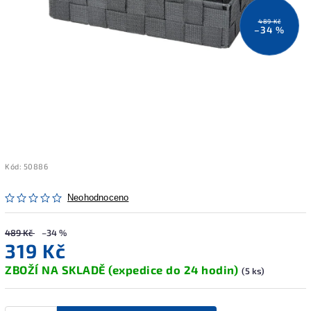
489 Kč
–34 %
Kód:
50886
Neohodnoceno
489 Kč
–34 %
319 Kč
ZBOŽÍ NA SKLADĚ (expedice do 24 hodin)
(5 ks)