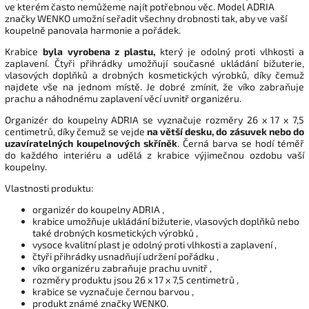
ve kterém často nemůžeme najít potřebnou věc. Model ADRIA
značky WENKO umožní seřadit všechny drobnosti tak, aby ve vaší
koupelně panovala harmonie a pořádek.
Krabice
byla vyrobena z plastu,
který je odolný proti vlhkosti a
zaplavení. Čtyři přihrádky umožňují současné ukládání bižuterie,
vlasových doplňků a drobných kosmetických výrobků, díky čemuž
najdete vše na jednom místě. Je dobré zmínit, že víko zabraňuje
prachu a náhodnému zaplavení věcí uvnitř organizéru.
Organizér do koupelny ADRIA se vyznačuje rozměry 26 x 17 x 7,5
centimetrů, díky čemuž se vejde
na větší desku, do zásuvek nebo do
uzavíratelných koupelnových skříněk
. Černá barva se hodí téměř
do každého interiéru a udělá z krabice výjimečnou ozdobu vaší
koupelny.
Vlastnosti produktu:
organizér do koupelny ADRIA ,
krabice umožňuje ukládání bižuterie, vlasových doplňků nebo
také drobných kosmetických výrobků ,
vysoce kvalitní plast je odolný proti vlhkosti a zaplavení ,
čtyři přihrádky usnadňují udržení pořádku ,
víko organizéru zabraňuje prachu uvnitř ,
rozměry produktu jsou 26 x 17 x 7,5 centimetrů ,
krabice se vyznačuje černou barvou ,
produkt známé značky WENKO.