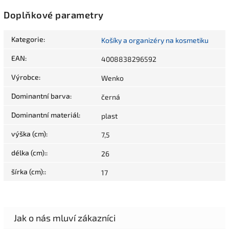
Doplňkové parametry
Kategorie
:
Košíky a organizéry na kosmetiku
EAN
:
4008838296592
Výrobce
:
Wenko
Dominantní barva
:
černá
Dominantní materiál
:
plast
výška (cm)
:
7,5
délka (cm):
:
26
šírka (cm):
:
17