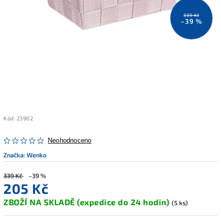
339 Kč
–39 %
Kód:
23902
Neohodnoceno
Značka:
Wenko
339 Kč
–39 %
205 Kč
ZBOŽÍ NA SKLADĚ (expedice do 24 hodin)
(5 ks)