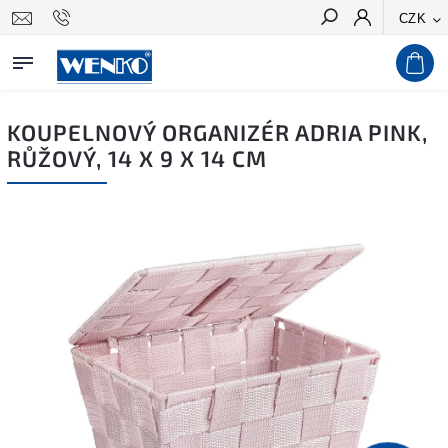
CZK
Hledat
KOUPELNOVÝ ORGANIZÉR ADRIA PINK,
RŮŽOVÝ, 14 X 9 X 14 CM