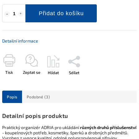
Přidat do košíku
Detailní informace
Tisk
Zeptat se
Hlídat
Sdílet
Popis
Podobné (3)
Detailní popis produktu
Praktický organizér ADRIA pro ukládání
různých druhů příslušenství
- koupelnových potřeb, kosmetiky, šperků a drobných předmětů.
Vyroben z vysoce kvalitní, odolné polypropylenové síťoviny.